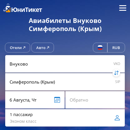
Меню
ЮниТикет
Авиабилеты Внуково
Симферополь (Крым)
Отели
Авто
RUB
VKO
SIP
1 пассажир
Эконом класс