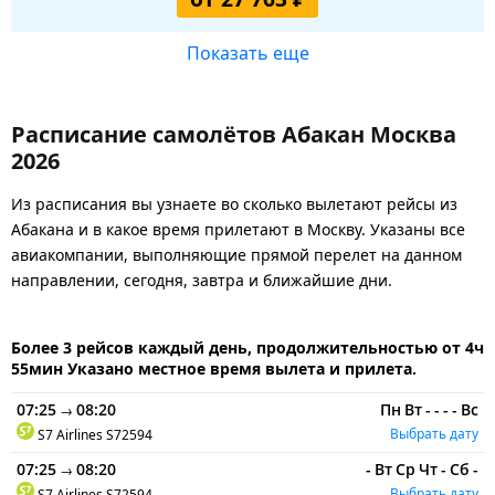
Показать еще
Расписание самолётов Абакан Москва
2026
Из расписания вы узнаете во сколько вылетают рейсы из
Абакана и в какое время прилетают в Москву. Указаны все
авиакомпании, выполняющие прямой перелет на данном
направлении, сегодня, завтра и ближайшие дни.
Более 3 рейсов каждый день, продолжительностью от 4ч
55мин Указано местное время вылета и прилета.
07:25
08:20
Пн
Вт
-
-
-
-
Вс
→
Выбрать дату
S7 Airlines
S72594
07:25
08:20
-
Вт
Ср
Чт
-
Сб
-
→
Выбрать дату
S7 Airlines
S72594