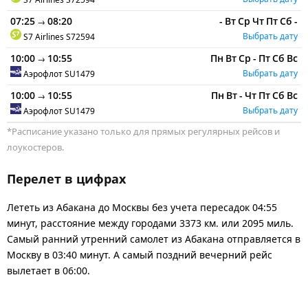
07:25
08:20
-
Вт
Ср
Чт
Пт
Сб
-
→
Выбрать дату
S7 Airlines
S72594
10:00
10:55
Пн
Вт
Ср
-
Пт
Сб
Вс
→
Выбрать дату
Аэрофлот
SU1479
10:00
10:55
Пн
Вт
-
Чт
Пт
Сб
Вс
→
Выбрать дату
Аэрофлот
SU1479
*Расписание указано только для прямых регулярных рейсов и
лоукостеров.
Перелет в цифрах
Лететь из Абакана до Москвы без учета пересадок 04:55
минут, расстояние между городами 3373 км. или 2095 миль.
Самый ранний утренний самолет из Абакана отправляется в
Москву в 03:40 минут. А самый поздний вечерний рейс
вылетает в 06:00.