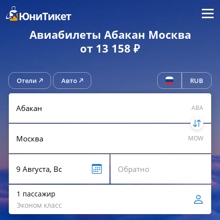
Меню
ЮниТикет
Авиабилеты Абакан Москва
от 13 158 ₽
Отели
Авто
RUB
ABA
MOW
1 пассажир
Эконом класс