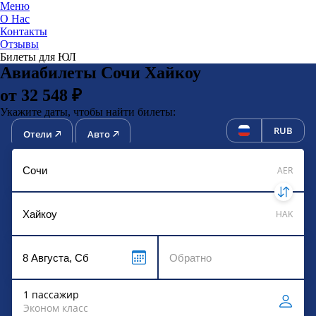
Меню
О Нас
Контакты
ЮниТи
Отзывы
Билеты для ЮЛ
Авиабилеты Сочи Хайкоу
от 32 548 ₽
Укажите даты, чтобы найти билеты:
RUB
Отели
Авто
AER
HAK
1 пассажир
Эконом класс