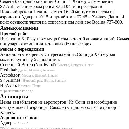
Самый быстрый авиабилет Сочи — Хайкоу от компании
S7 Airlines с номером рейса S7 5104, и пересадкой в
Новосибирске и Пекине. Летит 16:30 минут с вылетом из
аэропорта Адлер в 10:15 и прилётом в 02:45 в Хайкоу. Данный
рейс осуществляется на современном лайнере Boeing 737-800.
Авиакомпании
Прямой рейс
Из Сочи в Хайкоу прямым рейсом летает 0 авиакомпаний. Самая
популярная компания летающая без пересадок .
Рейсы с пересадками
Авиабилеты на рейсы с пересадкой из Сочи до Хайкоу вы
можете купить у 5 авиалиний:
Северный Ветер (Nordwind):
Москва, Иркутск, Пекин
Flydubai:
Дубай, Мумбаи, Бангкок
Аэрофлот:
Москва, Шанхай, Пекин
S7 Airlines:
Новосибирск, Пекин, Бангкок
ИрАэро:
Иркутск, Пекин
*Транзитные города
Аэропорты
Цены авиабилетов из аэропортов. Из Сочи авиасообщение
обслуживает 1 аэропорт. Самолеты прилетают в 1 аэропорт
Хайкоу.
Аэропорты Сочи:
Адлер
~ 27 км.*
*Расстояние от аэропорта до центра города