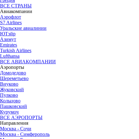
Греция
ВСЕ СТРАНЫ
Авиакомпании
Аэрофлот
S7 Airlines
Уральские авиалинии
ЮТэйр
Азимут
Emirates
Turkish Airlines
Lufthansa
ВСЕ АВИАКОМПАНИИ
Аэропорты
Домодедово
Шереметьево
Внуково
Жуковский
Пулково
Кольцово
Пашковский
Курумоч
ВСЕ АЭРОПОРТЫ
Направления
Москва - Сочи
Москва - Симферополь