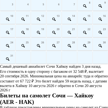
8
9
3
4
5
6
7
10
11
12
13
14
15
16
17
18
19
20
21
22
23
24
25
26
27
28
29
30
31
Самый дешевый авиабилет Сочи Хайкоу найден 3 дня назад.
Его стоимость в одну сторону с багажом от 32 548 ₽, вылетает
20 сентября 2026. Минимальная цена на авиарейс туда и обратно
составит от 67 722 ₽ Это билет найден 59 недель назад, с датами
вылета в Хайкоу 10 августа 2026 г обратно в Сочи 20 августа
2026 г
Билеты на самолет Сочи — Хайкоу
(AER - HAK)
В таблице представлены минимальные цены на самолет из Сочи