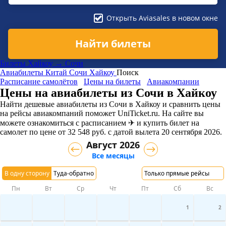
Открыть Aviasales в новом окне
Найти билеты
Билеты Хайкоу → Сочи
Авиабилеты
Китай
Сочи
Хайкоу
Поиск
Расписание самолётов
Цены на билеты
Авиакомпании
Цены на авиабилеты из Сочи в Хайкоу
Найти дешевые авиабилеты из Сочи в Хайкоу и сравнить цены
на рейсы авиакомпаний поможет UniTicket.ru. На сайте вы
можете ознакомиться с расписанием ✈ и купить билет на
самолет
по цене
от
32 548
руб.
с датой вылета 20 сентября 2026.
Август 2026
Все месяцы
В одну сторону
Туда-обратно
Только прямые рейсы
Пн
Вт
Ср
Чт
Пт
Сб
Вс
1
2