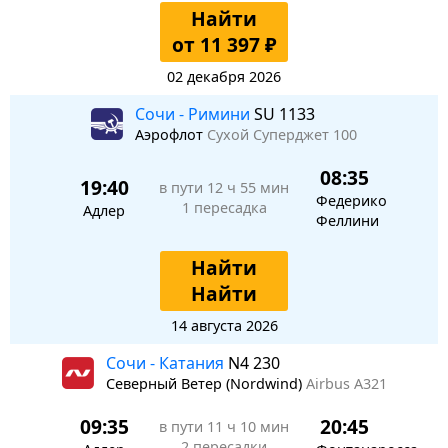
Найти
от 11 397 ₽
02 декабря 2026
Сочи - Римини
SU 1133
Аэрофлот
Сухой Суперджет 100
08:35
19:40
в пути
12 ч 55 мин
Федерико
1 пересадка
Адлер
Феллини
Найти
Найти
14 августа 2026
Сочи - Катания
N4 230
Северный Ветер (Nordwind)
Airbus A321
09:35
20:45
в пути
11 ч 10 мин
2 пересадки