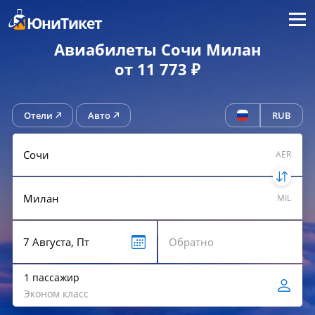
Меню
ЮниТикет
Авиабилеты Сочи Милан
от 11 773 ₽
Отели
Авто
RUB
AER
MIL
1 пассажир
Эконом класс