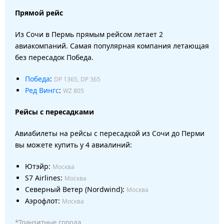
Прямой рейс
Из Сочи в Пермь прямым рейсом летает 2
авиакомпаний. Самая популярная компания летающая
без пересадок Победа.
Победа
:
DP 1365, DP 365
Ред Вингс
:
WZ 805
Рейсы с пересадками
Авиабилеты на рейсы с пересадкой из Сочи до Перми
вы можете купить у 4 авиалиний:
Ютэйр:
Москва
S7 Airlines:
Москва
Северный Ветер (Nordwind):
Москва
Аэрофлот:
Москва
*Транзитные города