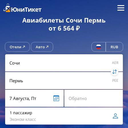
Меню
ЮниТикет
Авиабилеты Сочи Пермь
от 6 564 ₽
Отели
Авто
RUB
AER
PEE
1 пассажир
Эконом класс