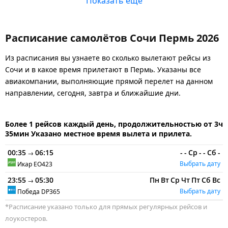
Показать еще
Расписание самолётов Сочи Пермь 2026
Из расписания вы узнаете во сколько вылетают рейсы из
Сочи и в какое время прилетают в Пермь. Указаны все
авиакомпании, выполняющие прямой перелет на данном
направлении, сегодня, завтра и ближайшие дни.
Более 1 рейсов каждый день, продолжительностью от 3ч
35мин Указано местное время вылета и прилета.
00:35
06:15
-
-
Ср
-
-
Сб
-
→
Выбрать дату
Икар
EO423
23:55
05:30
Пн
Вт
Ср
Чт
Пт
Сб
Вс
→
Выбрать дату
Победа
DP365
*Расписание указано только для прямых регулярных рейсов и
лоукостеров.