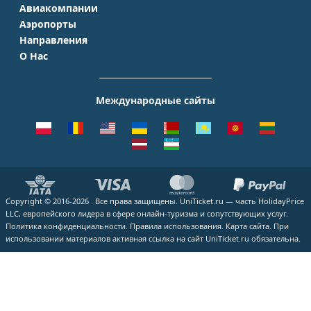
Авиакомпании
Крым
Санкт-Петербург
Аэропорты
Аэрофлот
Турция
Симферополь
Направления
Домодедово
S7 Airlines
Таиланд
Краснодар
О Нас
Москва - Сочи
Шереметьево
Уральские авиалинии
Италия
Новосибирск
О Компании
Москва - Симферополь
Внуково
ЮТэйр
Франция
Екатеринбург
Контакты
Москва - Ереван
Жуковский
Международные сайты
Азимут
Германия
Уфа
Способы оплаты
Москва - Краснодар
Пулково
Emirates
Чехия
Казань
Помощь
Москва - Калининград
Кольцово
Turkish Airlines
Греция
ВСЕ ГОРОДА
Отзывы
Москва - Душанбе
Пашковский
Lufthansa
ВСЕ СТРАНЫ
Наши партнеры
Москва - Екатеринбург
Курумоч
ВСЕ АВИАКОМПАНИИ
Вакансии
Москва - Махачкала
ВСЕ АЭРОПОРТЫ
Copyright © 2016-2026 . Все права защищены. UniTicket.ru — часть HolidayPrice
Блог
ВСЕ НАПРАВЛЕНИЯ
LLC, европейского лидера в сфере онлайн-туризма и сопутствующих услуг.
Как купить билет
Политика конфиденциальности.
Правила использования.
Карта сайта.
При
использовании материалов активная ссылка на сайт UniTicket.ru обязательна.