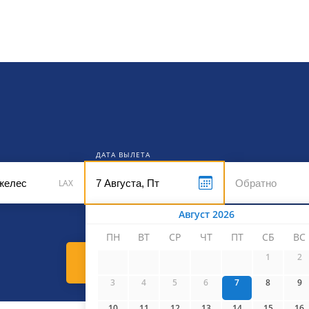
кет
ДАТА ВЫЛЕТА
LAX
Август 2026
ПН
ВТ
СР
ЧТ
ПТ
СБ
ВС
1
2
Найти билеты
3
4
5
6
7
8
9
10
11
12
13
14
15
16