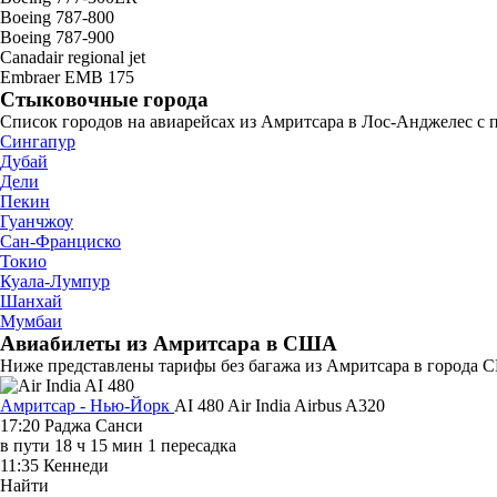
Boeing 787-800
Boeing 787-900
Canadair regional jet
Embraer EMB 175
Стыковочные города
Список городов на авиарейсах из Амритсара в Лос-Анджелес с 
Сингапур
Дубай
Дели
Пекин
Гуанчжоу
Сан-Франциско
Токио
Куала-Лумпур
Шанхай
Мумбаи
Авиабилеты из Амритсара в США
Ниже представлены тарифы без багажа из Амритсара в города С
Амритсар - Нью-Йорк
AI 480
Air India
Airbus A320
17:20
Раджа Санси
в пути
18 ч 15 мин
1 пересадка
11:35
Кеннеди
Найти