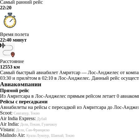
Самый ранний рейс
22:20
Время полета
22:40 минут
Расстояние
12553 км
Самый быстрый авиабилет Амритсар — Лос-Анджелес от компании 
03:30 и прилётом в 02:10 в Лос-Анджелес. Данный рейс осущест
Авиакомпании
Прямой рейс
Из Амритсара в Лос-Анджелес прямым рейсом летает 0 авиакомп
Рейсы с пересадками
Авиабилеты на рейсы с пересадкой из Амритсара до Лос-Анджел
Scoot:
Сингапур, Токио
Air India Express:
Дубай
Air India:
Дели, Пекин, Гуанчжоу
Vistara:
Дели, Сан-Франциско
Malindo Air:
Куала-Лумпур, Шанхай, Токио