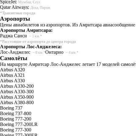
SpiceJet:
Мумбаи, Сеул
Qatar Airways:
Доха, Париж
*Транзитные города
Аэропорты
Цены авиабилетов из аэропортов. Из Амритсара авиасообщение 
Аэропорты Амритсара:
Раджа Санси
~ 1 км.*
*Расстояние от аэропорта до центра города
Аэропорты Лос-Анджелеса:
Лос-Анджелес
Онтарио
~ 8 км.*
~ 4 км.*
Самолёты
На маршруте Амритсар Лос-Анджелес летает 17 моделей самолёто
Airbus A320
Airbus A321
Airbus A330
Airbus A330-200
Airbus A330-300
Airbus A350-900
Airbus A380-800
Boeing 737
Boeing 737-800
Boeing 777-200
Boeing 777-200LR
Boeing 777-300
Boeing 777-300ER