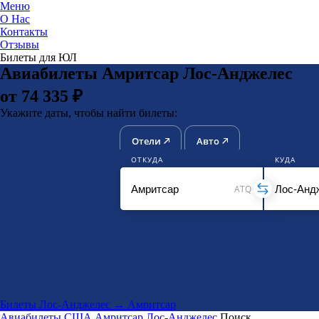
Меню
О Нас
Контакты
ЮниТи
Отзывы
Билеты для ЮЛ
Авиабилеты Амритсар Лос-Анджелес
от 74 335 ₽
Укажите даты, чтобы найти билеты:
Отели
Авто
ОТКУДА
КУДА
ATQ
Билеты Лос-Анджелес → Амритсар
Авиабилеты
США
Амритсар
Лос-Анджелес
Поиск