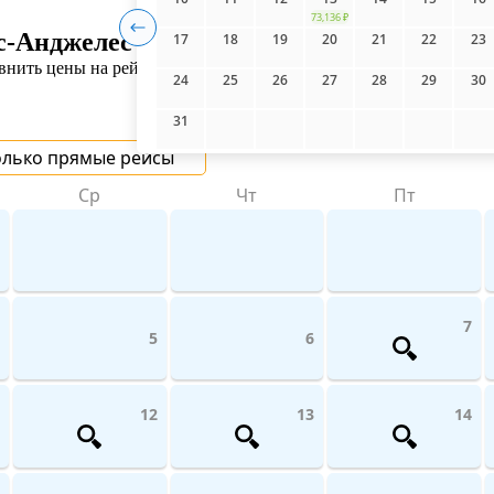
73,136 ₽
с-Анджелес
17
18
19
20
21
22
23
нить цены на рейсы авиакомпаний поможет UniTicket.ru. На сай
24
25
26
27
28
29
30
31
олько прямые рейсы
Ср
Чт
Пт
7
5
6
12
13
14