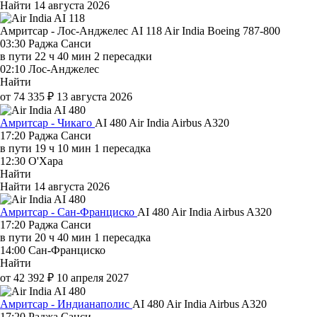
Найти
14 августа 2026
Амритсар - Лос-Анджелес AI 118
Air India
Boeing 787-800
03:30
Раджа Санси
в пути
22 ч 40 мин
2 пересадки
02:10
Лос-Анджелес
Найти
от 74 335 ₽
13 августа 2026
Амритсар - Чикаго
AI 480
Air India
Airbus A320
17:20
Раджа Санси
в пути
19 ч 10 мин
1 пересадка
12:30
О'Хара
Найти
Найти
14 августа 2026
Амритсар - Сан-Франциско
AI 480
Air India
Airbus A320
17:20
Раджа Санси
в пути
20 ч 40 мин
1 пересадка
14:00
Сан-Франциско
Найти
от 42 392 ₽
10 апреля 2027
Амритсар - Индианаполис
AI 480
Air India
Airbus A320
17:20
Раджа Санси