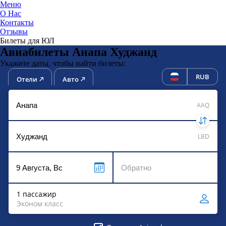
Меню
О Нас
Контакты
ЮниТи
Отзывы
Билеты для ЮЛ
Авиабилеты Анапа Худжанд
Укажите даты, чтобы найти билеты:
RUB
Отели
Авто
AAQ
LBD
1 пассажир
Эконом класс