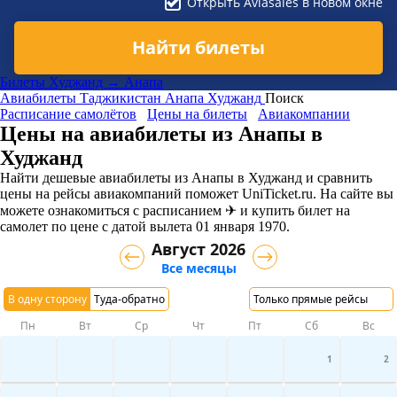
Открыть Aviasales в новом окне
Найти билеты
Билеты Худжанд → Анапа
Авиабилеты
Таджикистан
Анапа
Худжанд
Поиск
Расписание самолётов
Цены на билеты
Авиакомпании
Цены на авиабилеты из Анапы в
Худжанд
Найти дешевые авиабилеты из Анапы в Худжанд и сравнить
цены на рейсы авиакомпаний поможет UniTicket.ru. На сайте вы
можете ознакомиться с расписанием ✈ и купить билет на
самолет
по цене с датой вылета 01 января 1970.
Август 2026
Все месяцы
В одну сторону
Туда-обратно
Только прямые рейсы
Пн
Вт
Ср
Чт
Пт
Сб
Вс
1
2