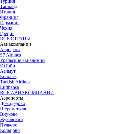
Турция
Таиланд
Италия
Франция
Германия
Чехия
Греция
ВСЕ СТРАНЫ
Авиакомпании
Аэрофлот
S7 Airlines
Уральские авиалинии
ЮТэйр
Азимут
Emirates
Turkish Airlines
Lufthansa
ВСЕ АВИАКОМПАНИИ
Аэропорты
Домодедово
Шереметьево
Внуково
Жуковский
Пулково
Кольцово