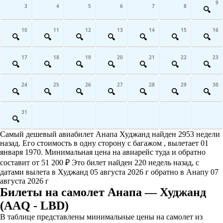
9
3
4
5
6
7
8
10
11
12
13
14
15
16
17
18
19
20
21
22
23
24
25
26
27
28
29
30
31
Самый дешевый авиабилет Анапа Худжанд найден 2953 недели
назад. Его стоимость в одну сторону с багажом , вылетает 01
января 1970. Минимальная цена на авиарейс туда и обратно
составит от 51 200 ₽ Это билет найден 220 недель назад, с
датами вылета в Худжанд 05 августа 2026 г обратно в Анапу 07
августа 2026 г
Билеты на самолет Анапа — Худжанд
(AAQ - LBD)
В таблице представлены минимальные цены на самолет из