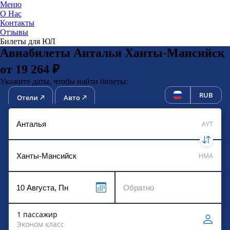
Меню
О Нас
Контакты
ЮниТи
Отзывы
Билеты для ЮЛ
Авиабилеты Анталья Ханты-Мансийск
от 19 264 ₽
Укажите даты, чтобы найти билеты:
RUB
Отели
Авто
AYT
HMA
1 пассажир
Эконом класс