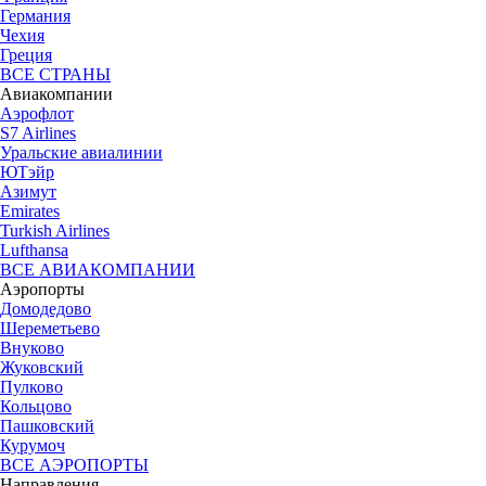
Германия
Чехия
Греция
ВСЕ СТРАНЫ
Авиакомпании
Аэрофлот
S7 Airlines
Уральские авиалинии
ЮТэйр
Азимут
Emirates
Turkish Airlines
Lufthansa
ВСЕ АВИАКОМПАНИИ
Аэропорты
Домодедово
Шереметьево
Внуково
Жуковский
Пулково
Кольцово
Пашковский
Курумоч
ВСЕ АЭРОПОРТЫ
Направления