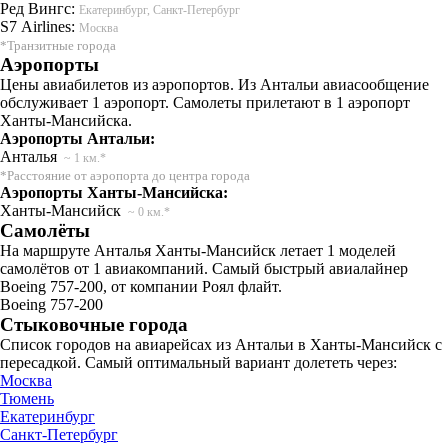
Ред Вингс:
Екатеринбург, Санкт-Петербург
S7 Airlines:
Москва
*Транзитные города
Аэропорты
Цены авиабилетов из аэропортов. Из Антальи авиасообщение
обслуживает 1 аэропорт. Самолеты прилетают в 1 аэропорт
Ханты-Мансийска.
Аэропорты Антальи:
Анталья
~ 1 км.*
*Расстояние от аэропорта до центра города
Аэропорты Ханты-Мансийска:
Ханты-Мансийск
~ 0 км.*
Самолёты
На маршруте Анталья Ханты-Мансийск летает 1 моделей
самолётов от 1 авиакомпаний. Самый быстрый авиалайнер
Boeing 757-200, от компании Роял флайт.
Boeing 757-200
Стыковочные города
Список городов на авиарейсах из Антальи в Ханты-Мансийск с
пересадкой. Самый оптимальный вариант долететь через:
Москва
Тюмень
Екатеринбург
Санкт-Петербург