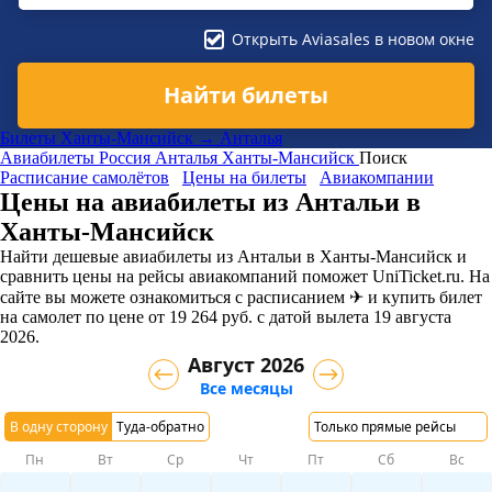
Открыть Aviasales в новом окне
Найти билеты
Билеты Ханты-Мансийск → Анталья
Авиабилеты
Россия
Анталья
Ханты-Мансийск
Поиск
Расписание самолётов
Цены на билеты
Авиакомпании
Цены на авиабилеты из Антальи в
Ханты-Мансийск
Найти дешевые авиабилеты из Антальи в Ханты-Мансийск и
сравнить цены на рейсы авиакомпаний поможет UniTicket.ru. На
сайте вы можете ознакомиться с расписанием ✈ и купить билет
на самолет
по цене
от
19 264
руб.
с датой вылета 19 августа
2026.
Август 2026
Все месяцы
В одну сторону
Туда-обратно
Только прямые рейсы
Пн
Вт
Ср
Чт
Пт
Сб
Вс