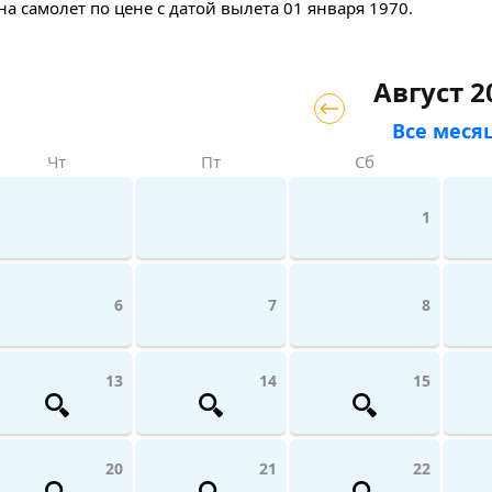
на самолет
по цене с датой вылета 01 января 1970.
Август 2
Все меся
Чт
Пт
Сб
1
6
7
8
13
14
15
20
21
22