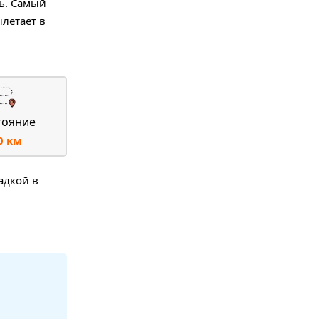
ль. Самый
летает в
тояние
0 км
адкой в