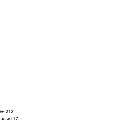
ен 212
нталью 17