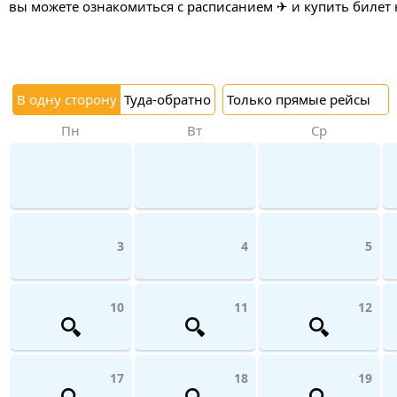
вы можете ознакомиться с расписанием ✈ и купить билет 
В одну сторону
Туда-обратно
Только прямые рейсы
Пн
Вт
Ср
3
4
5
10
11
12
17
18
19