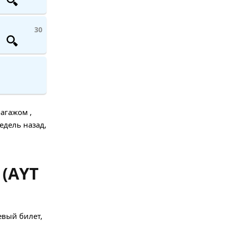
30
агажом ,
едель назад,
 (AYT
евый билет,