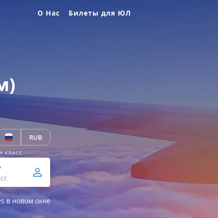
О Нас
Билеты для ЮЛ
м)
RUB
И КЛАСС
р
сс
es в новом окне