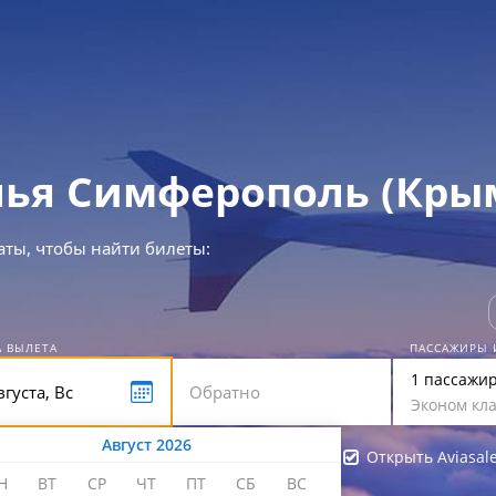
ья Симферополь (Кры
аты, чтобы найти билеты:
А ВЫЛЕТА
ПАССАЖИРЫ 
1 пассажи
Эконом кла
Август 2026
Открыть Aviasal
Н
ВТ
СР
ЧТ
ПТ
СБ
ВС