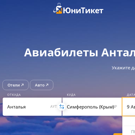
ЮниТикет
Авиабилеты Антал
Укажите д
Отели
Авто
ОТКУДА
КУДА
ДАТ
AYT
SIP
П