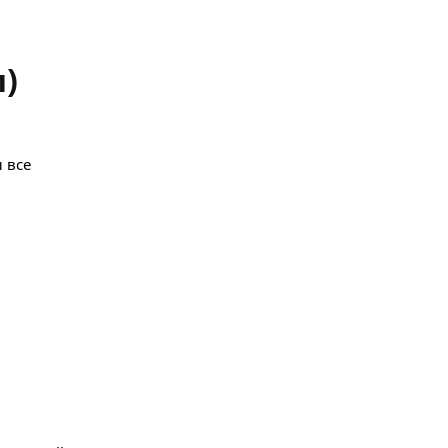
)
 все