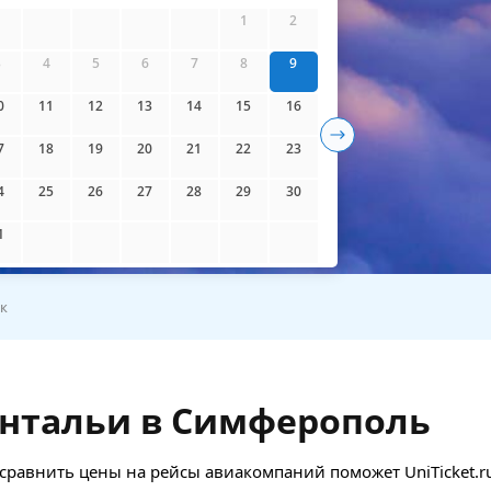
айти билеты
1
2
3
4
5
6
7
8
9
0
11
12
13
14
15
16
7
18
19
20
21
22
23
4
25
26
27
28
29
30
1
к
Антальи в Симферополь
равнить цены на рейсы авиакомпаний поможет UniTicket.ru