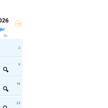
026
цы
Вс
2
9
16
23