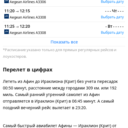
Выбрать дату
Aegean Airlines
A3306
11:20
12:15
-
-
-
Чт
-
-
-
→
Выбрать дату
Aegean Airlines
A3308
11:25
12:20
-
Вт
-
-
-
-
-
→
Выбрать дату
Aegean Airlines
A3308
Показать все
*Расписание указано только для прямых регулярных рейсов и
лоукостеров.
Перелет в цифрах
Лететь из Афин до Ираклиона (Крит) без учета пересадок
00:50 минут, расстояние между городами 309 км. или 192
миль. Самый ранний утренний самолет из Афин
отправляется в Ираклион (Крит) в 06:45 минут. А самый
поздний вечерний рейс вылетает в 23:20.
Самый быстрый авиабилет Афины — Ираклион (Крит) от