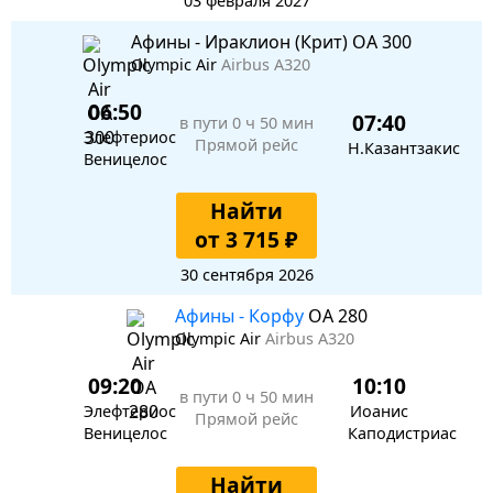
03 февраля 2027
Афины - Ираклион (Крит) OA 300
Olympic Air
Airbus A320
06:50
07:40
в пути
0 ч 50 мин
Элефтериос
Прямой рейс
Н.Казантзакис
Веницелос
Найти
от 3 715 ₽
30 сентября 2026
Афины - Корфу
OA 280
Olympic Air
Airbus A320
09:20
10:10
в пути
0 ч 50 мин
Элефтериос
Иоанис
Прямой рейс
Веницелос
Каподистриас
Найти