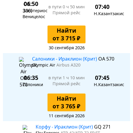
06:50
07:40
в пути
0 ч 50 мин
Элефтериос
Прямой рейс
Н.Казантзакис
Веницелос
Найти
от 3 715 ₽
30 сентября 2026
Салоники - Ираклион (Крит)
OA 570
Olympic Air
Airbus A320
06:35
07:45
в пути
1 ч 10 мин
Прямой рейс
Салоники
Н.Казантзакис
Найти
от 3 765 ₽
11 сентября 2026
Корфу - Ираклион (Крит)
GQ 271
Sky Express
ATR 42/ATR 72 FR/IT