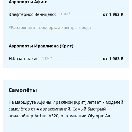
Аэропорты Афин:
Элефтериос Веницелос
от 1 963 ₽
~ 1 км.*
*Расстояние от аэропорта до центра города
Аэропорты Ираклиона (Крит):
Н.Казантзакис
от 1 963 ₽
~ 1 км.*
Самолёты
На маршруте Афины Ираклион (Крит) летает 7 моделей
самолётов от 4 авиакомпаний. Самый быстрый
авиалайнер Airbus A320, от компании Olympic Air.