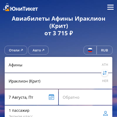
Меню
ЮниТикет
Авиабилеты Афины Ираклион
(Крит)
от 3 715 ₽
Отели
Авто
RUB
ATH
HER
1 пассажир
Эконом класс