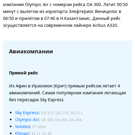
компании Olympic Air с номером рейса OA 300. Летит 00:50
минут с вылетом из аэропорта Элефтериос Веницелос в
06:50 и прилётом в 07:40 в Н.Казантзакис. Данный рейс
осуществляется на современном лайнере Airbus A320.
Авиакомпании
Прямой рейс
Из Афин в Ираклион (Крит) прямым рейсом летает 4
авиакомпаний. Самая популярная компания летающая
без пересадок Sky Express.
Sky Express
:
GQ 210, GQ 214, GQ 212
Olympic Air
:
OA 300, OA 306, OA 304
Volotea
:
V7 4254
Ellinair
:
EL 31, EL 33