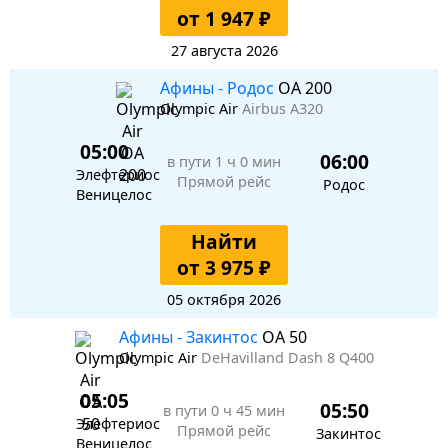
от 1 947 ₽
27 августа 2026
Афины - Родос
OA 200
Olympic Air
Airbus A320
05:00
06:00
в пути
1 ч 0 мин
Элефтериос
Прямой рейс
Родос
Веницелос
Найти
от 3 975 ₽
05 октября 2026
Афины - Закинтос
OA 50
Olympic Air
DeHavilland Dash 8 Q400
05:05
05:50
в пути
0 ч 45 мин
Элефтериос
Прямой рейс
Закинтос
Веницелос