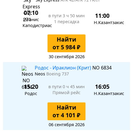
07:10
11:00
в пути
3 ч 50 мин
Иоанис
1 пересадка
Н.Казантзакис
Каподистриас
Найти
от 5 984 ₽
30 сентября 2026
Родос - Ираклион (Крит)
NO 6834
Neos
Boeing 737
15:20
16:05
в пути
0 ч 45 мин
Прямой рейс
Родос
Н.Казантзакис
Найти
от 4 101 ₽
06 сентября 2026