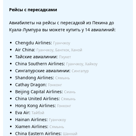
Рейсы с пересадками
Авиабилеты на рейсы с пересадкой из Пекина до
Куала-Лумпура вы можете купить у 14 авиалиний:
Chengdu Airlines:
Гуанчжоу
Air China:
Гуанчжоу, Бангкок, Ханой
Тайские авиалинии:
Пхукет
China Southern Airlines:
Гуанчжоу, Хайкоу
Сингапурские авиалинии:
Сингапур
Shandong Airlines:
Сямынь
Cathay Dragon:
Гонконг
Beijing Capital Airlines:
Сиань
China United Airlines:
Сямынь
Hong Kong Airlines:
Гонконг
Eva Air:
Тайбэй
Hainan Airlines:
Гуанчжоу
Xiamen Airlines:
Сямынь
China Eastern Airlines:
Шанхай