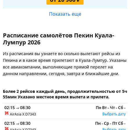
Показать еще
Расписание самолётов Пекин Куала-
Лумпур 2026
Из расписания вы узнаете во сколько вылетают рейсы из
Пекина и в какое время прилетают в Куала-Лумпур. Указаны
все авиакомпании, выполняющие прямой перелет на
данном направлении, сегодня, завтра и ближайшие дни.
Более 2 рейсов каждый день, продолжительностью от 5ч
55мин Указано местное время вылета и прилета.
02:15
08:30
Пн
Вт
-
Чт
-
Сб
-
→
Выбрать дату
AirAsia X
D7343
02:15
08:30
Пн
-
Ср
-
Пт
Сб
-
→
Выбрать дату
AirAsia X
D7343