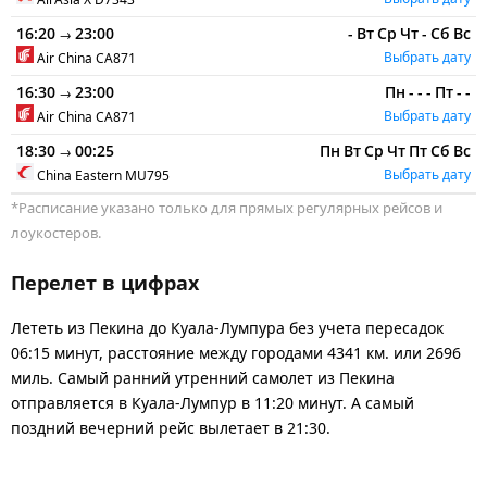
16:20
23:00
-
Вт
Ср
Чт
-
Сб
Вс
→
Выбрать дату
Air China
CA871
16:30
23:00
Пн
-
-
-
Пт
-
-
→
Выбрать дату
Air China
CA871
18:30
00:25
Пн
Вт
Ср
Чт
Пт
Сб
Вс
→
Выбрать дату
China Eastern
MU795
*Расписание указано только для прямых регулярных рейсов и
лоукостеров.
Перелет в цифрах
Лететь из Пекина до Куала-Лумпура без учета пересадок
06:15 минут, расстояние между городами 4341 км. или 2696
миль. Самый ранний утренний самолет из Пекина
отправляется в Куала-Лумпур в 11:20 минут. А самый
поздний вечерний рейс вылетает в 21:30.