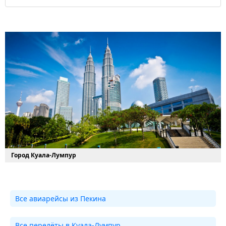
Город Куала-Лумпур
Все авиарейсы из Пекина
Все перелёты в Куала-Лумпур