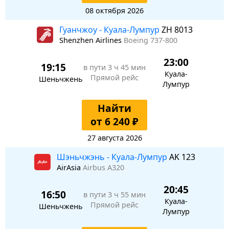
08 октября 2026
Гуанчжоу - Куала-Лумпур
ZH 8013
Shenzhen Airlines
Boeing 737-800
23:00
19:15
в пути
3 ч 45 мин
Куала-
Прямой рейс
Шеньчжень
Лумпур
Найти
от 6 240 ₽
27 августа 2026
Шэньчжэнь - Куала-Лумпур
AK 123
AirAsia
Airbus A320
20:45
16:50
в пути
3 ч 55 мин
Куала-
Прямой рейс
Шеньчжень
Лумпур