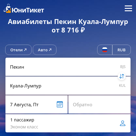
Меню
ЮниТикет
Авиабилеты Пекин Куала-Лумпур
от 8 716 ₽
Отели
Авто
RUB
BJS
KUL
1 пассажир
Эконом класс