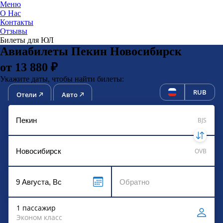
Меню
О Нас
Контакты
ЮниТи
Отзывы
Билеты для ЮЛ
Авиабилеты Пекин Новосибирск
от 13 880 ₽
Укажите даты, чтобы найти билеты:
RUB
Отели
Авто
BJS
OVB
1 пассажир
Эконом класс