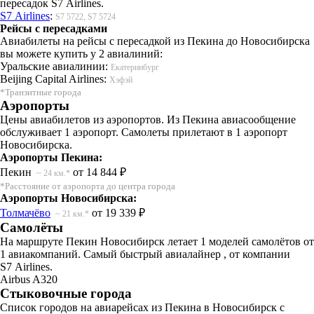
пересадок S7 Airlines.
S7 Airlines
:
S7 5722, S7 5724
Рейсы с пересадками
Авиабилеты на рейсы с пересадкой из Пекина до Новосибирска
вы можете купить у 2 авиалиний:
Уральские авиалинии:
Екатеринбург
Beijing Capital Airlines:
Хэфэй
*Транзитные города
Аэропорты
Цены авиабилетов из аэропортов. Из Пекина авиасообщение
обслуживает 1 аэропорт. Самолеты прилетают в 1 аэропорт
Новосибирска.
Аэропорты Пекина:
Пекин
от 14 844 ₽
~ 24 км.*
*Расстояние от аэропорта до центра города
Аэропорты Новосибирска:
Толмачёво
от 19 339 ₽
~ 21 км.*
Самолёты
На маршруте Пекин Новосибирск летает 1 моделей самолётов от
1 авиакомпаний. Самый быстрый авиалайнер , от компании
S7 Airlines.
Airbus A320
Стыковочные города
Список городов на авиарейсах из Пекина в Новосибирск с