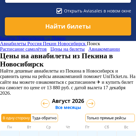
Открыть Aviasales в новом окне
Найти билеты
Билеты Новосибирск → Пекин
Авиабилеты
Россия
Пекин
Новосибирск
Поиск
Расписание самолётов
Цены на билеты
Авиакомпании
Цены на авиабилеты из Пекина в
Новосибирск
Найти дешевые авиабилеты из Пекина в Новосибирск и
сравнить цены на рейсы авиакомпаний поможет UniTicket.ru. На
сайте вы можете ознакомиться с расписанием ✈ и купить билет
на самолет
по цене
от
13 880
руб.
с датой вылета 17 декабря
2026.
Август 2026
Все месяцы
В одну сторону
Туда-обратно
Только прямые рейсы
Пн
Вт
Ср
Чт
Пт
Сб
Вс