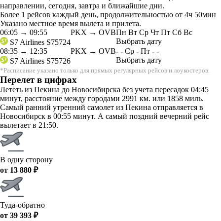
направлении, сегодня, завтра и ближайшие дни.
Более 1 рейсов каждый день, продолжительностью от 4ч 50мин
Указано местное время вылета и прилета.
06:05
→
09:55
PKX → OVB
Пн
Вт
Ср
Чт
Пт
Сб
Вс
Выбрать дату
S7 Airlines
S75724
08:35
→
12:35
PKX → OVB
-
-
Ср
-
Пт
-
-
Выбрать дату
S7 Airlines
S75726
*Расписание указано только для прямых регулярных рейсов и лоукостеров.
Перелет в цифрах
Лететь из Пекина до Новосибирска без учета пересадок 04:45
минут, расстояние между городами 2991 км. или 1858 миль.
Самый ранний утренний самолет из Пекина отправляется в
Новосибирск в 00:55 минут. А самый поздний вечерний рейс
вылетает в 21:50.
В одну сторону
от 13 880 ₽
Туда-обратно
от 39 393 ₽