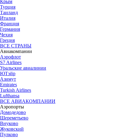
Крым
Турция
Таиланд
Италия
Франция
Германия
Чехия
Греция
ВСЕ СТРАНЫ
Авиакомпании
Аэрофлот
S7 Airlines
Уральские авиалинии
ЮТэйр
Азимут
Emirates
Turkish Airlines
Lufthansa
ВСЕ АВИАКОМПАНИИ
Аэропорты
Домодедово
Шереметьево
Внуково
Жуковский
Пулково