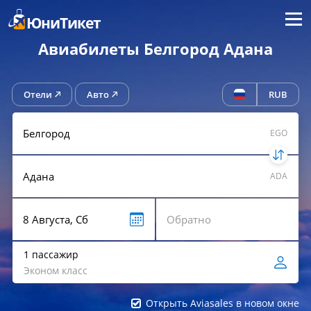
Меню
ЮниТикет
Авиабилеты Белгород Адана
Отели
Авто
RUB
EGO
ADA
1 пассажир
Эконом класс
Открыть Aviasales в новом окне