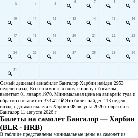
6
7
8
9
3
4
5
10
11
12
13
14
15
16
17
18
19
20
21
22
23
24
25
26
27
28
29
30
31
Самый дешевый авиабилет Бангалор Харбин найден 2953
недели назад. Его стоимость в одну сторону с багажом ,
вылетает 01 января 1970. Минимальная цена на авиарейс туда и
обратно составит от 333 412 ₽ Это билет найден 113 недель
назад, с датами вылета в Харбин 08 августа 2026 г обратно в
Бангалор 11 августа 2026 г
Билеты на самолет Бангалор — Харбин
(BLR - HRB)
В таблице представлены минимальные цены на самолет из