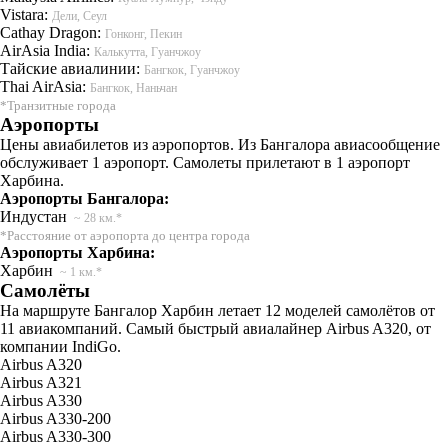
Vistara:
Дели, Сеул
Cathay Dragon:
Гонконг, Пекин
AirAsia India:
Калькутта, Гуанчжоу
Тайские авиалинии:
Бангкок, Гуанчжоу
Thai AirAsia:
Бангкок, Наньчан
*Транзитные города
Аэропорты
Цены авиабилетов из аэропортов. Из Бангалора авиасообщение
обслуживает 1 аэропорт. Самолеты прилетают в 1 аэропорт
Харбина.
Аэропорты Бангалора:
Индустан
~ 28 км.*
*Расстояние от аэропорта до центра города
Аэропорты Харбина:
Харбин
~ 1 км.*
Самолёты
На маршруте Бангалор Харбин летает 12 моделей самолётов от
11 авиакомпаний. Самый быстрый авиалайнер Airbus A320, от
компании IndiGo.
Airbus A320
Airbus A321
Airbus A330
Airbus A330-200
Airbus A330-300