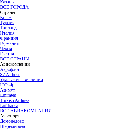
Казань
ВСЕ ГОРОДА
Страны
Крым
Турция
Таиланд
Италия
Франция
Германия
Чехия
Греция
ВСЕ СТРАНЫ
Авиакомпании
Аэрофлот
S7 Airlines
Уральские авиалинии
ЮТэйр
Азимут
Emirates
Turkish Airlines
Lufthansa
ВСЕ АВИАКОМПАНИИ
Аэропорты
Домодедово
Шереметьево