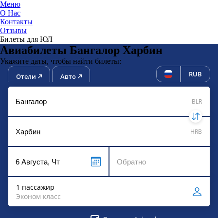
Меню
О Нас
Контакты
ЮниТи
Отзывы
Билеты для ЮЛ
Авиабилеты Бангалор Харбин
Укажите даты, чтобы найти билеты:
RUB
Отели
Авто
BLR
HRB
1 пассажир
Эконом класс