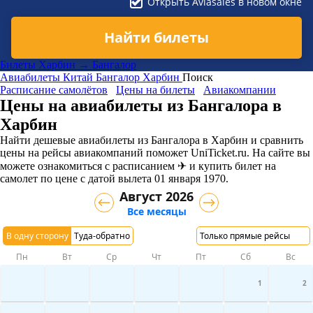
Открыть Aviasales в новом окне
Найти билеты
Билеты Харбин → Бангалор
Авиабилеты
Китай
Бангалор
Харбин
Поиск
Расписание самолётов
Цены на билеты
Авиакомпании
Цены на авиабилеты из Бангалора в
Харбин
Найти дешевые авиабилеты из Бангалора в Харбин и сравнить
цены на рейсы авиакомпаний поможет UniTicket.ru. На сайте вы
можете ознакомиться с расписанием ✈ и купить билет на
самолет
по цене с датой вылета 01 января 1970.
Август 2026
Все месяцы
В одну сторону
Туда-обратно
Только прямые рейсы
Пн
Вт
Ср
Чт
Пт
Сб
Вс
1
2