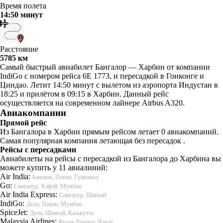
Время полета
14:50 минут
Расстояние
5785 км
Самый быстрый авиабилет Бангалор — Харбин от компании
IndiGo с номером рейса 6E 1773, и пересадкой в Гонконге и
Циндао. Летит 14:50 минут с вылетом из аэропорта Индустан в
18:25 и прилётом в 09:15 в Харбин. Данный рейс
осуществляется на современном лайнере Airbus A320.
Авиакомпании
Прямой рейс
Из Бангалора в Харбин прямым рейсом летает 0 авиакомпаний.
Самая популярная компания летающая без пересадок .
Рейсы с пересадками
Авиабилеты на рейсы с пересадкой из Бангалора до Харбина вы
можете купить у 11 авиалиний:
Air India:
Бангкок, Пекин, Гуанчжоу
Go:
Сингапур, Хэфэй, Мумбаи
Air India Express:
Сингапур, Шанхай
IndiGo:
Дели, Пекин, Мумбаи
SpiceJet:
Дели, Шанхай, Калькутта
Malaysia Airlines:
Куала-Лумпур, Чэнду