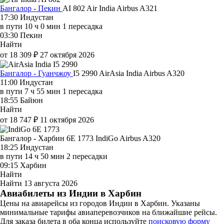
Бангалор - Пекин
AI 802
Air India
Airbus A321
17:30
Индустан
в пути
10 ч 0 мин
1 пересадка
03:30
Пекин
Найти
от 18 309 ₽
27 октября 2026
Бангалор - Гуанчжоу
I5 2990
AirAsia India
Airbus A320
11:00
Индустан
в пути
7 ч 55 мин
1 пересадка
18:55
Байюн
Найти
от 18 747 ₽
11 октября 2026
Бангалор - Харбин 6E 1773
IndiGo
Airbus A320
18:25
Индустан
в пути
14 ч 50 мин
2 пересадки
09:15
Харбин
Найти
Найти
13 августа 2026
Авиабилеты из Индии в Харбин
Цены на авиарейсы из городов Индии в Харбин. Указаны
минимальные тарифы авиаперевозчиков на ближайшие рейсы.
Для заказа билета в оба конца используйте
поисковую форму