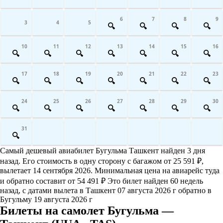
6
7
8
9
3
4
5
10
11
12
13
14
15
16
17
18
19
20
21
22
23
24
25
26
27
28
29
30
31
Самый дешевый авиабилет Бугульма Ташкент найден 3 дня
назад. Его стоимость в одну сторону с багажом от 25 591 ₽,
вылетает 14 сентября 2026. Минимальная цена на авиарейс туда
и обратно составит от 54 491 ₽ Это билет найден 60 недель
назад, с датами вылета в Ташкент 07 августа 2026 г обратно в
Бугульму 19 августа 2026 г
Билеты на самолет Бугульма —