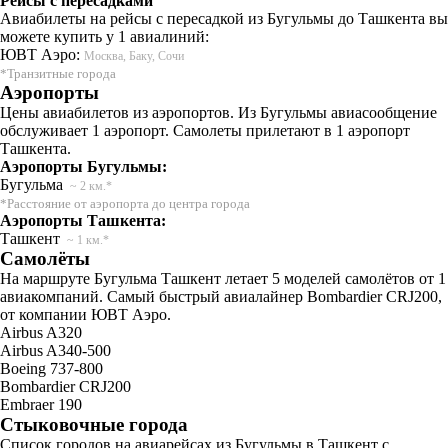
Рейсы с пересадками
Авиабилеты на рейсы с пересадкой из Бугульмы до Ташкента вы
можете купить у 1 авиалиний:
ЮВТ Аэро:
Москва, Баку, Сочи
*Транзитные города
Аэропорты
Цены авиабилетов из аэропортов. Из Бугульмы авиасообщение
обслуживает 1 аэропорт. Самолеты прилетают в 1 аэропорт
Ташкента.
Аэропорты Бугульмы:
Бугульма
~ 2 км.*
*Расстояние от аэропорта до центра города
Аэропорты Ташкента:
Ташкент
~ 1 км.*
Самолёты
На маршруте Бугульма Ташкент летает 5 моделей самолётов от 1
авиакомпаний. Самый быстрый авиалайнер Bombardier CRJ200,
от компании ЮВТ Аэро.
Airbus A320
Airbus A340-500
Boeing 737-800
Bombardier CRJ200
Embraer 190
Стыковочные города
Список городов на авиарейсах из Бугульмы в Ташкент с