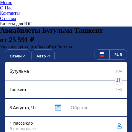
Меню
О Нас
Контакты
ЮниТи
Отзывы
Билеты для ЮЛ
Авиабилеты Бугульма Ташкент
от 25 591 ₽
Укажите даты, чтобы найти билеты:
RUB
Отели
Авто
UUA
TAS
1 пассажир
Эконом класс