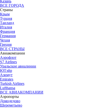
Казань
ВСЕ ГОРОДА
Страны
Крым
Турция
Таиланд
Италия
Франция
Германия
Чехия
Греция
ВСЕ СТРАНЫ
Авиакомпании
Аэрофлот
S7 Airlines
Уральские авиалинии
ЮТэйр
Азимут
Emirates
Turkish Airlines
Lufthansa
ВСЕ АВИАКОМПАНИИ
Аэропорты
Домодедово
Шереметьево