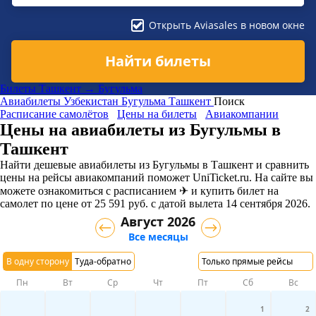
Открыть Aviasales в новом окне
Найти билеты
Билеты Ташкент → Бугульма
Авиабилеты
Узбекистан
Бугульма
Ташкент
Поиск
Расписание самолётов
Цены на билеты
Авиакомпании
Цены на авиабилеты из Бугульмы в
Ташкент
Найти дешевые авиабилеты из Бугульмы в Ташкент и сравнить
цены на рейсы авиакомпаний поможет UniTicket.ru. На сайте вы
можете ознакомиться с расписанием ✈ и купить билет на
самолет
по цене
от
25 591
руб.
с датой вылета 14 сентября 2026.
Август 2026
Все месяцы
В одну сторону
Туда-обратно
Только прямые рейсы
Пн
Вт
Ср
Чт
Пт
Сб
Вс
1
2