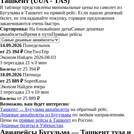
Ташкент (UUA - TAS)
В таблице представлены минимальные цены на самолет из
Бугульмы в Ташкент на прямой рейс. Если нашли дешевый
билет, не откладывайте покупку, горящие предложения
заканчиваются очень быстро.
Сортировка:
На ближайшие даты
Самые дешевые
авиабилеты
Время в пути
Прямые рейсы
14.09.2026
Понедельник
от 25 394 ₽
OneTwoTrip
Эконом
Найден 2026-08-03
1 пересадка
21 ч 0 мин
Билеты
от 25 394 ₽
18.09.2026
Пятница
от 25 889 ₽
SuperKassa
Эконом
Найден вчера
1 пересадка
23 ч 10 мин
Билеты
от 25 889 ₽
Возможно, вам будет интересно:
Ташкент → Бугульма авиабилеты
на обратный рейс.
Дешевые авиабилеты из Бугульмы
по любым направлениям.
Цены на
прямые рейсы в Ташкент
из России.
Дешевые билеты в Узбекистан
.
Авиарейсы Бугульма — Ташкент туда и