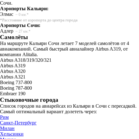
Сочи.
Аэропорты Кальяри:
Элмас
~ 0 км.*
*Расстояние от аэропорта до центра города
Аэропорты Сочи:
Адлер
~ 27 км.*
Самолёты
На маршруте Кальяри Сочи летает 7 моделей самолётов от 4
авиакомпаний. Самый быстрый авиалайнер Airbus A319, от
компании Alitalia.
Airbus A318/319/320/321
Airbus A319
Airbus A320
Airbus A321
Boeing 737-800
Boeing 787-800
Embraer 190
Стыковочные города
Список городов на авиарейсах из Кальяри в Сочи с пересадкой.
Самый оптимальный вариант долететь через:
Рим
Санкт-Петербург
Милан
Хельсинки