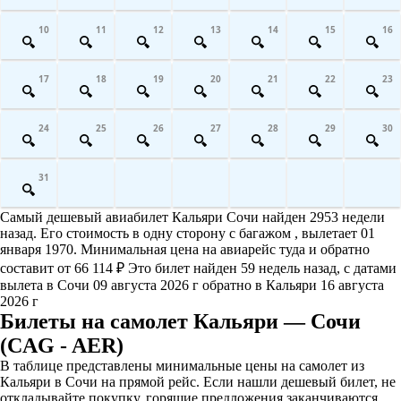
10
11
12
13
14
15
16
17
18
19
20
21
22
23
24
25
26
27
28
29
30
31
Самый дешевый авиабилет Кальяри Сочи найден 2953 недели
назад. Его стоимость в одну сторону с багажом , вылетает 01
января 1970. Минимальная цена на авиарейс туда и обратно
составит от 66 114 ₽ Это билет найден 59 недель назад, с датами
вылета в Сочи 09 августа 2026 г обратно в Кальяри 16 августа
2026 г
Билеты на самолет Кальяри — Сочи
(CAG - AER)
В таблице представлены минимальные цены на самолет из
Кальяри в Сочи на прямой рейс. Если нашли дешевый билет, не
откладывайте покупку, горящие предложения заканчиваются