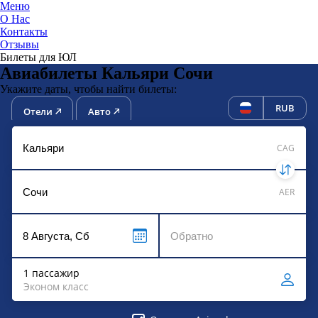
Меню
О Нас
Контакты
ЮниТи
Отзывы
Билеты для ЮЛ
Авиабилеты Кальяри Сочи
Укажите даты, чтобы найти билеты:
RUB
Отели
Авто
CAG
AER
1 пассажир
Эконом класс