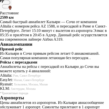
Расстояние
2599 км
Самый быстрый авиабилет Кальяри — Сочи от компании
Alitalia с номером рейса AZ 1588, и пересадкой в Риме и Санкт-
Петербурге. Летит 15:10 минут с вылетом из аэропорта Элмас в
05:35 и прилётом в 20:45 в Адлер. Данный рейс осуществляется
на современном лайнере Airbus A319.
Авиакомпании
Прямой рейс
Из Кальяри в Сочи прямым рейсом летает 0 авиакомпаний.
Самая популярная компания летающая без пересадок .
Рейсы с пересадками
Авиабилеты на рейсы с пересадкой из Кальяри до Сочи вы
можете купить у 4 авиалиний:
Alitalia:
Рим, Санкт-Петербург
EasyJet:
Милан, Санкт-Петербург
Ryanair:
Хельсинки, Москва, Милан
KLM:
Амстердам, Москва
*Транзитные города
Аэропорты
Цены авиабилетов из аэропортов. Из Кальяри авиасообщение
обслуживает 1 аэропорт. Самолеты прилетают в 1 аэропорт