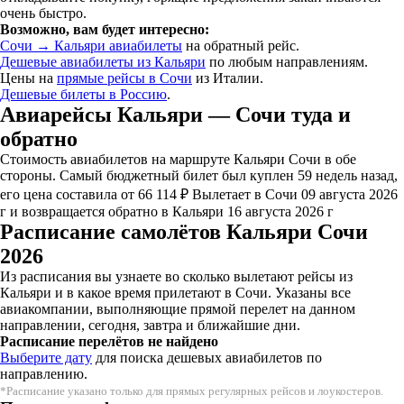
очень быстро.
Возможно, вам будет интересно:
Сочи → Кальяри авиабилеты
на обратный рейс.
Дешевые авиабилеты из Кальяри
по любым направлениям.
Цены на
прямые рейсы в Сочи
из Италии.
Дешевые билеты в Россию
.
Авиарейсы Кальяри — Сочи туда и
обратно
Стоимость авиабилетов на маршруте Кальяри Сочи в обе
стороны. Самый бюджетный билет был куплен 59 недель назад,
его цена составила от 66 114 ₽ Вылетает в Сочи 09 августа 2026
г и возвращается обратно в Кальяри 16 августа 2026 г
Расписание самолётов Кальяри Сочи
2026
Из расписания вы узнаете во сколько вылетают рейсы из
Кальяри и в какое время прилетают в Сочи. Указаны все
авиакомпании, выполняющие прямой перелет на данном
направлении, сегодня, завтра и ближайшие дни.
Расписание перелётов не найдено
Выберите дату
для поиска дешевых авиабилетов по
направлению.
*Расписание указано только для прямых регулярных рейсов и лоукостеров.