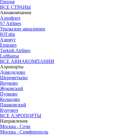
Греция
ВСЕ СТРАНЫ
Авиакомпании
Аэрофлот
S7 Airlines
Уральские авиалинии
ЮТэйр
Азимут
Emirates
Turkish Airlines
Lufthansa
ВСЕ АВИАКОМПАНИИ
Аэропорты
Домодедово
Шереметьево
Внуково
Жуковский
Пулково
Кольцово
Пашковский
Курумоч
ВСЕ АЭРОПОРТЫ
Направления
Москва - Сочи
Москва - Симферополь