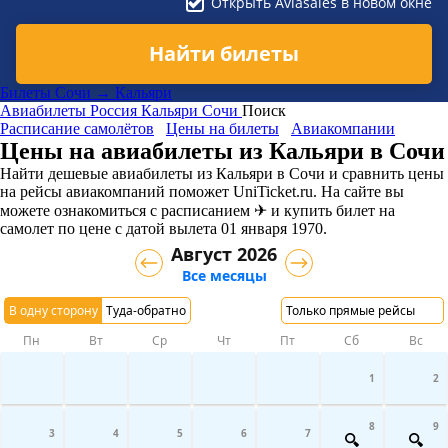
Открыть Aviasales в новом окне
Найти билеты
Билеты Сочи → Кальяри
Авиабилеты
Россия
Кальяри
Сочи
Поиск
Расписание самолётов
Цены на билеты
Авиакомпании
Цены на авиабилеты из Кальяри в Сочи
Найти дешевые авиабилеты из Кальяри в Сочи и сравнить цены
на рейсы авиакомпаний поможет UniTicket.ru. На сайте вы
можете ознакомиться с расписанием ✈ и купить билет на
самолет
по цене с датой вылета 01 января 1970.
Август 2026
Все месяцы
В одну сторону
Туда-обратно
Только прямые рейсы
Пн
Вт
Ср
Чт
Пт
Сб
Вс
1
2
8
9
3
4
5
6
7