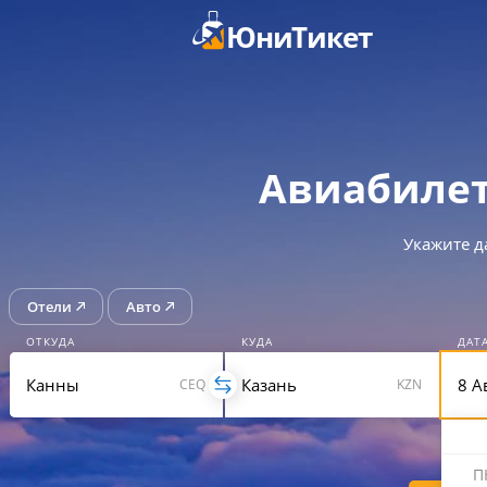
ЮниТикет
Авиабилет
Укажите д
Отели
Авто
ОТКУДА
КУДА
ДАТ
CEQ
KZN
П