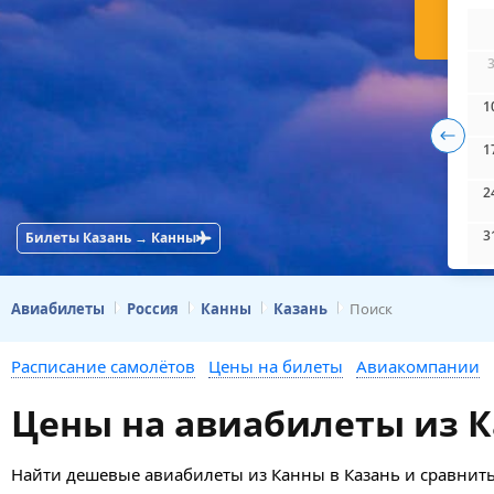
Н
1
1
2
3
Билеты Казань → Канны
Авиабилеты
Россия
Канны
Казань
Поиск
Расписание самолётов
Цены на билеты
Авиакомпании
Цены на авиабилеты из К
Найти дешевые авиабилеты из Канны в Казань и сравнить 