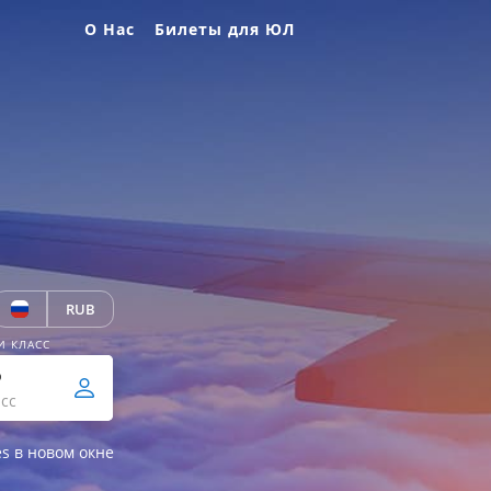
О Нас
Билеты для ЮЛ
RUB
И КЛАСС
р
сс
es в новом окне