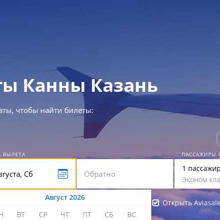
ы Канны Казань
аты, чтобы найти билеты:
А ВЫЛЕТА
ПАССАЖИРЫ 
1 пассажи
Эконом кла
Август 2026
Открыть Aviasal
Н
ВТ
СР
ЧТ
ПТ
СБ
ВС