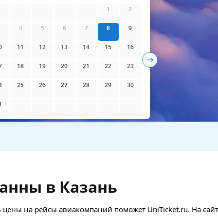
айти билеты
1
2
3
4
5
6
7
8
9
0
11
12
13
14
15
16
7
18
19
20
21
22
23
4
25
26
27
28
29
30
1
анны в Казань
цены на рейсы авиакомпаний поможет UniTicket.ru. На сай