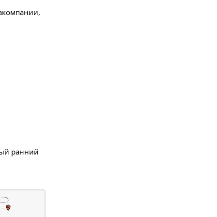
иакомпании,
амый ранний