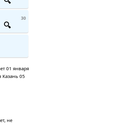
30
ет 01 января
в Казань 05
т, не