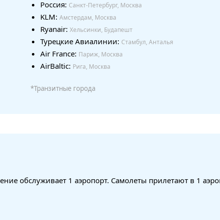
Россия:
Санкт-Петербург, Москва
KLM:
Амстердам, Москва
Ryanair:
Хельсинки, Будапешт
Турецкие Авиалинии:
Стамбул, Анталья
Air France:
Париж, Москва
AirBaltic:
Рига, Москва
*Транзитные города
ние обслуживает 1 аэропорт. Самолеты прилетают в 1 аэро