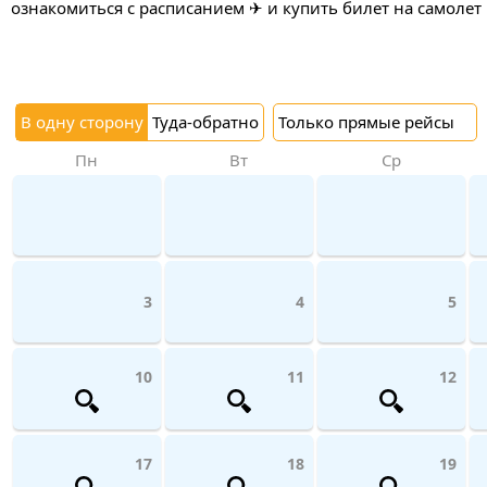
ознакомиться с расписанием ✈ и купить билет на самолет
В одну сторону
Туда-обратно
Только прямые рейсы
Пн
Вт
Ср
3
4
5
10
11
12
17
18
19