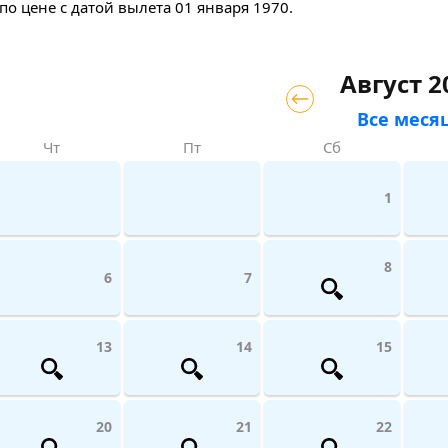
по цене с датой вылета 01 января 1970.
Август 2
Все меся
Чт
Пт
Сб
1
8
6
7
13
14
15
20
21
22