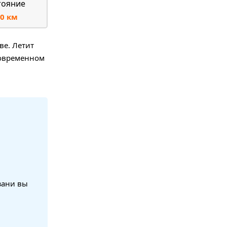
тояние
0 км
ве. Летит
 современном
зани вы