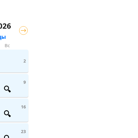
026
цы
Вс
2
9
16
23