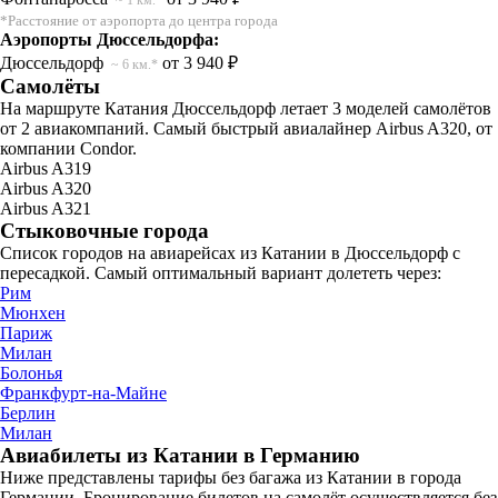
*Расстояние от аэропорта до центра города
Аэропорты Дюссельдорфа:
Дюссельдорф
от 3 940 ₽
~ 6 км.*
Самолёты
На маршруте Катания Дюссельдорф летает 3 моделей самолётов
от 2 авиакомпаний. Самый быстрый авиалайнер Airbus A320, от
компании Condor.
Airbus A319
Airbus A320
Airbus A321
Стыковочные города
Список городов на авиарейсах из Катании в Дюссельдорф с
пересадкой. Самый оптимальный вариант долететь через:
Рим
Мюнхен
Париж
Милан
Болонья
Франкфурт-на-Майне
Берлин
Милан
Авиабилеты из Катании в Германию
Ниже представлены тарифы без багажа из Катании в города
Германии. Бронирование билетов на самолёт осуществляется без