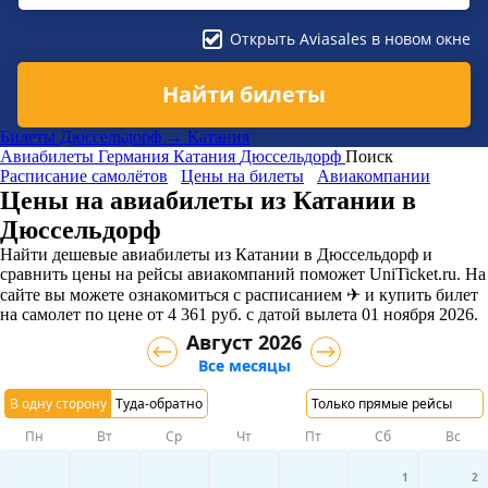
Открыть Aviasales в новом окне
Найти билеты
Билеты Дюссельдорф → Катания
Авиабилеты
Германия
Катания
Дюссельдорф
Поиск
Расписание самолётов
Цены на билеты
Авиакомпании
Цены на авиабилеты из Катании в
Дюссельдорф
Найти дешевые авиабилеты из Катании в Дюссельдорф и
сравнить цены на рейсы авиакомпаний поможет UniTicket.ru. На
сайте вы можете ознакомиться с расписанием ✈ и купить билет
на самолет
по цене
от
4 361
руб.
с датой вылета 01 ноября 2026.
Август 2026
Все месяцы
В одну сторону
Туда-обратно
Только прямые рейсы
Пн
Вт
Ср
Чт
Пт
Сб
Вс
1
2