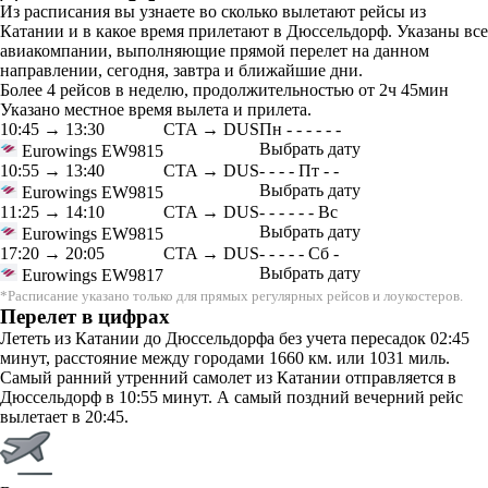
Из расписания вы узнаете во сколько вылетают рейсы из
Катании и в какое время прилетают в Дюссельдорф. Указаны все
авиакомпании, выполняющие прямой перелет на данном
направлении, сегодня, завтра и ближайшие дни.
Более 4 рейсов в неделю, продолжительностью от 2ч 45мин
Указано местное время вылета и прилета.
10:45
→
13:30
CTA → DUS
Пн
-
-
-
-
-
-
Выбрать дату
Eurowings
EW9815
10:55
→
13:40
CTA → DUS
-
-
-
-
Пт
-
-
Выбрать дату
Eurowings
EW9815
11:25
→
14:10
CTA → DUS
-
-
-
-
-
-
Вс
Выбрать дату
Eurowings
EW9815
17:20
→
20:05
CTA → DUS
-
-
-
-
-
Сб
-
Выбрать дату
Eurowings
EW9817
*Расписание указано только для прямых регулярных рейсов и лоукостеров.
Перелет в цифрах
Лететь из Катании до Дюссельдорфа без учета пересадок 02:45
минут, расстояние между городами 1660 км. или 1031 миль.
Самый ранний утренний самолет из Катании отправляется в
Дюссельдорф в 10:55 минут. А самый поздний вечерний рейс
вылетает в 20:45.