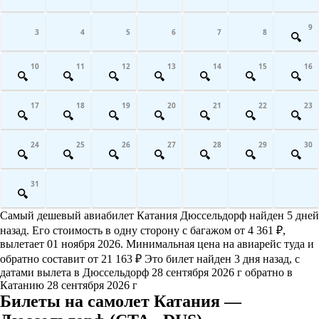
9
3
4
5
6
7
8
10
11
12
13
14
15
16
17
18
19
20
21
22
23
24
25
26
27
28
29
30
31
Самый дешевый авиабилет Катания Дюссельдорф найден 5 дней
назад. Его стоимость в одну сторону с багажом от 4 361 ₽,
вылетает 01 ноября 2026. Минимальная цена на авиарейс туда и
обратно составит от 21 163 ₽ Это билет найден 3 дня назад, с
датами вылета в Дюссельдорф 28 сентября 2026 г обратно в
Катанию 28 сентября 2026 г
Билеты на самолет Катания —