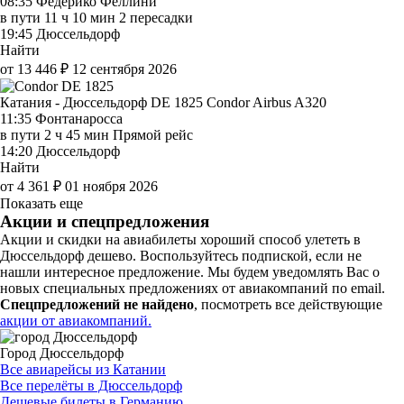
08:35
Федерико Феллини
в пути
11 ч 10 мин
2 пересадки
19:45
Дюссельдорф
Найти
от 13 446 ₽
12 сентября 2026
Катания - Дюссельдорф DE 1825
Condor
Airbus A320
11:35
Фонтанаросса
в пути
2 ч 45 мин
Прямой рейс
14:20
Дюссельдорф
Найти
от 4 361 ₽
01 ноября 2026
Показать еще
Акции и спецпредложения
Акции и скидки на авиабилеты хороший способ улететь в
Дюссельдорф дешево. Воспользуйтесь подпиской, если не
нашли интересное предложение. Мы будем уведомлять Вас о
новых специальных предложениях от авиакомпаний по email.
Спецпредложений не найдено
, посмотреть все действующие
акции от авиакомпаний.
Город Дюссельдорф
Все авиарейсы из Катании
Все перелёты в Дюссельдорф
Дешевые билеты в Германию