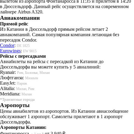
вылетом из аэропорта Фонтанаросса в 11:35 и прилётом в 14:20
в Дюссельдорф. Данный рейс осуществляется на современном
лайнере Airbus A320.
Авиакомпании
Прямой рейс
Из Катании в Дюссельдорф прямым рейсом летает 2
авиакомпаний. Самая популярная компания летающая без
пересадок Condor.
Condor
:
DE 1825
Eurowings
:
EW 9815
Рейсы с пересадками
Авиабилеты на рейсы с пересадкой из Катании до
Дюссельдорфа вы можете купить у 5 авиалиний:
Ryanair:
Рим, Болонья, Милан
Люфтганза:
Мюнхен
EasyJet:
Париж
Alitalia:
Милан, Рим
Meridiana:
Милан
*Транзитные города
Аэропорты
Цены авиабилетов из аэропортов. Из Катании авиасообщение
обслуживает 1 аэропорт. Самолеты прилетают в 1 аэропорт
Дюссельдорфа.
Аэропорты Катании:
Фонтанаросса
от 3 940 ₽
~ 1 км.*