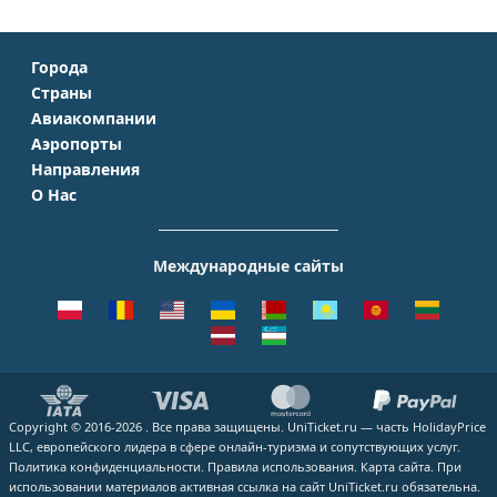
Города
Страны
Москва
Авиакомпании
Крым
Санкт-Петербург
Аэропорты
Аэрофлот
Турция
Симферополь
Направления
Домодедово
S7 Airlines
Таиланд
Краснодар
О Нас
Москва - Сочи
Шереметьево
Уральские авиалинии
Италия
Новосибирск
О Компании
Москва - Симферополь
Внуково
ЮТэйр
Франция
Екатеринбург
Контакты
Москва - Ереван
Жуковский
Международные сайты
Азимут
Германия
Уфа
Способы оплаты
Москва - Краснодар
Пулково
Emirates
Чехия
Казань
Помощь
Москва - Калининград
Кольцово
Turkish Airlines
Греция
ВСЕ ГОРОДА
Отзывы
Москва - Душанбе
Пашковский
Lufthansa
ВСЕ СТРАНЫ
Наши партнеры
Москва - Екатеринбург
Курумоч
ВСЕ АВИАКОМПАНИИ
Вакансии
Москва - Махачкала
ВСЕ АЭРОПОРТЫ
Copyright © 2016-2026 . Все права защищены. UniTicket.ru — часть HolidayPrice
Блог
ВСЕ НАПРАВЛЕНИЯ
LLC, европейского лидера в сфере онлайн-туризма и сопутствующих услуг.
Как купить билет
Политика конфиденциальности.
Правила использования.
Карта сайта.
При
использовании материалов активная ссылка на сайт UniTicket.ru обязательна.