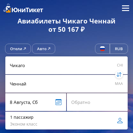
Меню
ЮниТикет
Авиабилеты Чикаго Ченнай
от 50 167 ₽
Отели
Авто
RUB
CHI
MAA
1 пассажир
Эконом класс