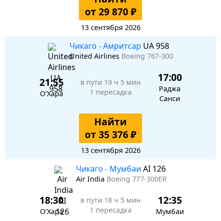
от 29 870 ₽
13 сентября 2026
Чикаго - Амритсар
UA 958
United Airlines
Boeing 767-300
17:00
21:55
в пути
19 ч 5 мин
Раджа
1 пересадка
О'Хара
Санси
Найти
от 35 376 ₽
13 сентября 2026
Чикаго - Мумбаи
AI 126
Air India
Boeing 777-300ER
18:30
12:35
в пути
18 ч 5 мин
1 пересадка
О'Хара
Мумбаи