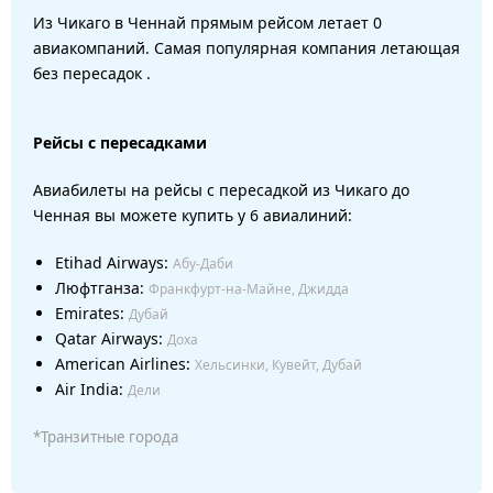
Из Чикаго в Ченнай прямым рейсом летает 0
авиакомпаний. Самая популярная компания летающая
без пересадок .
Рейсы с пересадками
Авиабилеты на рейсы с пересадкой из Чикаго до
Ченная вы можете купить у 6 авиалиний:
Etihad Airways:
Абу-Даби
Люфтганза:
Франкфурт-на-Майне, Джидда
Emirates:
Дубай
Qatar Airways:
Доха
American Airlines:
Хельсинки, Кувейт, Дубай
Air India:
Дели
*Транзитные города