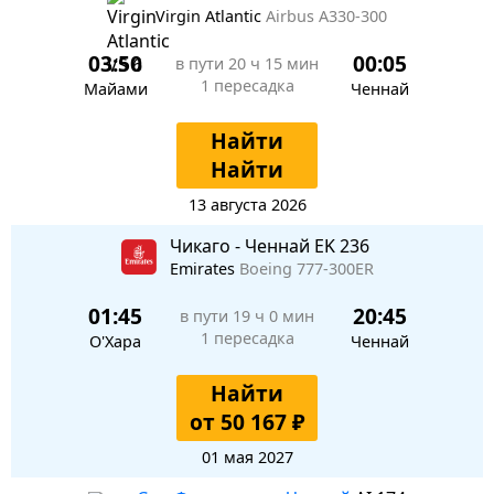
Virgin Atlantic
Airbus A330-300
03:50
00:05
в пути
20 ч 15 мин
1 пересадка
Майами
Ченнай
Найти
Найти
13 августа 2026
Чикаго - Ченнай EK 236
Emirates
Boeing 777-300ER
01:45
20:45
в пути
19 ч 0 мин
1 пересадка
О'Хара
Ченнай
Найти
от 50 167 ₽
01 мая 2027