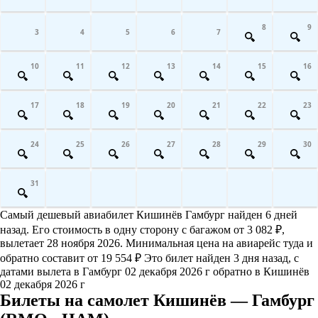
8
9
3
4
5
6
7
10
11
12
13
14
15
16
17
18
19
20
21
22
23
24
25
26
27
28
29
30
31
Самый дешевый авиабилет Кишинёв Гамбург найден 6 дней
назад. Его стоимость в одну сторону с багажом от 3 082 ₽,
вылетает 28 ноября 2026. Минимальная цена на авиарейс туда и
обратно составит от 19 554 ₽ Это билет найден 3 дня назад, с
датами вылета в Гамбург 02 декабря 2026 г обратно в Кишинёв
02 декабря 2026 г
Билеты на самолет Кишинёв — Гамбург