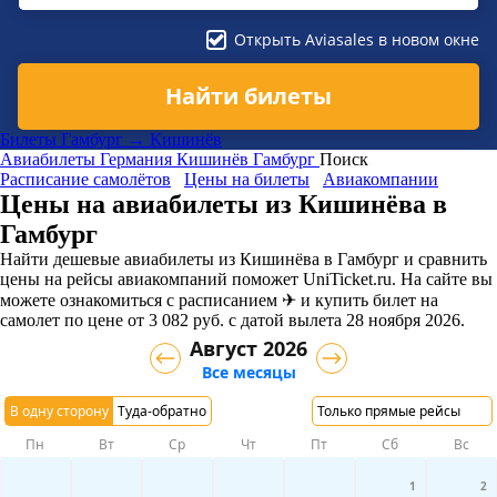
Открыть Aviasales в новом окне
Найти билеты
Билеты Гамбург → Кишинёв
Авиабилеты
Германия
Кишинёв
Гамбург
Поиск
Расписание самолётов
Цены на билеты
Авиакомпании
Цены на авиабилеты из Кишинёва в
Гамбург
Найти дешевые авиабилеты из Кишинёва в Гамбург и сравнить
цены на рейсы авиакомпаний поможет UniTicket.ru. На сайте вы
можете ознакомиться с расписанием ✈ и купить билет на
самолет
по цене
от
3 082
руб.
с датой вылета 28 ноября 2026.
Август 2026
Все месяцы
В одну сторону
Туда-обратно
Только прямые рейсы
Пн
Вт
Ср
Чт
Пт
Сб
Вс
1
2