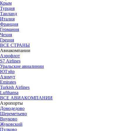
Крым
Турция
Таиланд
Италия
Франция
Германия
Чехия
Греция
ВСЕ СТРАНЫ
Авиакомпании
Аэрофлот
S7 Airlines
Уральские авиалинии
ЮТэйр
Азимут
Emirates
Turkish Airlines
Lufthansa
ВСЕ АВИАКОМПАНИИ
Аэропорты
Домодедово
Шереметьево
Внуково
Жуковский
Пулково