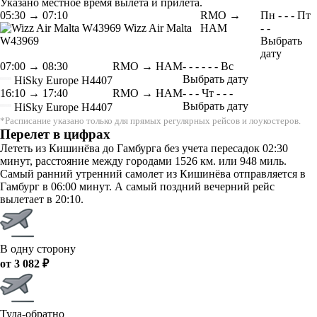
Указано местное время вылета и прилета.
05:30
→
07:10
RMO →
Пн
-
-
-
Пт
Wizz Air Malta
HAM
-
-
W43969
Выбрать
дату
07:00
→
08:30
RMO → HAM
-
-
-
-
-
-
Вс
Выбрать дату
HiSky Europe
H4407
16:10
→
17:40
RMO → HAM
-
-
-
Чт
-
-
-
Выбрать дату
HiSky Europe
H4407
*Расписание указано только для прямых регулярных рейсов и лоукостеров.
Перелет в цифрах
Лететь из Кишинёва до Гамбурга без учета пересадок 02:30
минут, расстояние между городами 1526 км. или 948 миль.
Самый ранний утренний самолет из Кишинёва отправляется в
Гамбург в 06:00 минут. А самый поздний вечерний рейс
вылетает в 20:10.
В одну сторону
от 3 082 ₽
Туда-обратно