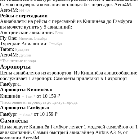
Самая популярная компания летающая без пересадок Aero4M.
Aero4M:
H4 407
Рейсы с пересадками
Авиабилеты на рейсы с пересадкой из Кишинёва до Гамбурга
вы можете купить у 5 авиалиний:
Австрийские авиалинии:
Вена
Fly One:
Мюнхен, Стамбул
Турецкие Авиалинии:
Стамбул
Tarom:
Бухарест
Aero4M:
Дублин
*Транзитные города
Аэропорты
Цены авиабилетов из аэропортов. Из Кишинёва авиасообщение
обслуживает 1 аэропорт. Самолеты прилетают в 1 аэропорт
Гамбурга.
Аэропорты Кишинёва:
Кишинёв
от 10 159 ₽
~ 1 км.*
*Расстояние от аэропорта до центра города
Аэропорты Гамбурга:
Гамбург
от 10 159 ₽
~ 8 км.*
Самолёты
На маршруте Кишинёв Гамбург летает 1 моделей самолётов от 1
авиакомпаний. Самый быстрый авиалайнер Airbus A319, от
компании Aero4M.