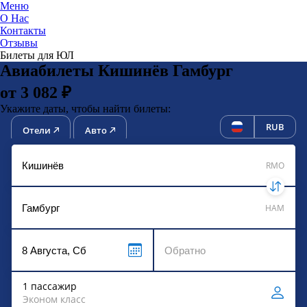
Меню
О Нас
Контакты
ЮниТи
Отзывы
Билеты для ЮЛ
Авиабилеты Кишинёв Гамбург
от 3 082 ₽
Укажите даты, чтобы найти билеты:
RUB
Отели
Авто
RMO
HAM
1 пассажир
Эконом класс