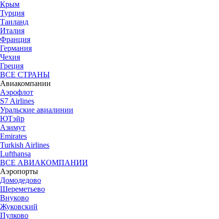
Крым
Турция
Таиланд
Италия
Франция
Германия
Чехия
Греция
ВСЕ СТРАНЫ
Авиакомпании
Аэрофлот
S7 Airlines
Уральские авиалинии
ЮТэйр
Азимут
Emirates
Turkish Airlines
Lufthansa
ВСЕ АВИАКОМПАНИИ
Аэропорты
Домодедово
Шереметьево
Внуково
Жуковский
Пулково