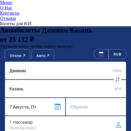
Меню
О Нас
Контакты
ЮниТи
Отзывы
Билеты для ЮЛ
Авиабилеты Даммам Казань
от 25 132 ₽
Укажите даты, чтобы найти билеты:
RUB
Отели
Авто
DMM
KZN
1 пассажир
Эконом класс