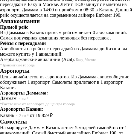
пересадкой в Баку и Москве. Летит 18:30 минут с вылетом из
аэропорта Даммам в 14:00 и прилётом в 08:30 в Казань. Данный
рейс осуществляется на современном лайнере Embraer 190.
Авиакомпании
Прямой рейс
Из Даммама в Казань прямым рейсом летает 0 авиакомпаний.
Самая популярная компания летающая без пересадок .
Рейсы с пересадками
Авиабилеты на рейсы с пересадкой из Даммама до Казани вы
можете купить у 1 авиалиний:
Азербайджанские авиалинии (Azal):
Баку, Москва
*Транзитные города
Аэропорты
Цены авиабилетов из аэропортов. Из Даммама авиасообщение
обслуживает 1 аэропорт. Самолеты прилетают в 1 аэропорт
Казани.
Аэропорты Даммама:
Даммам
~ км.*
*Расстояние от аэропорта до центра города
Аэропорты Казани:
Казань
от 19 859 ₽
~ 2 км.*
Самолёты
На маршруте Даммам Казань летает 5 моделей самолётов от 1
авиакомпаний. Самый быстрый авиалайнер Embraer 190, от