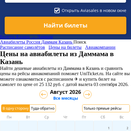
Открыть Aviasales в новом окне
Найти билеты
Билеты Казань → Даммам
Авиабилеты
Россия
Даммам
Казань
Поиск
Расписание самолётов
Цены на билеты
Авиакомпании
Цены на авиабилеты из Даммама в
Казань
Найти дешевые авиабилеты из Даммама в Казань и сравнить
цены на рейсы авиакомпаний поможет UniTicket.ru. На сайте вы
можете ознакомиться с расписанием ✈ и купить билет на
самолет
по цене
от
25 132
руб.
с датой вылета 03 сентября 2026.
Август 2026
Все месяцы
В одну сторону
Туда-обратно
Только прямые рейсы
Пн
Вт
Ср
Чт
Пт
Сб
Вс
1
2