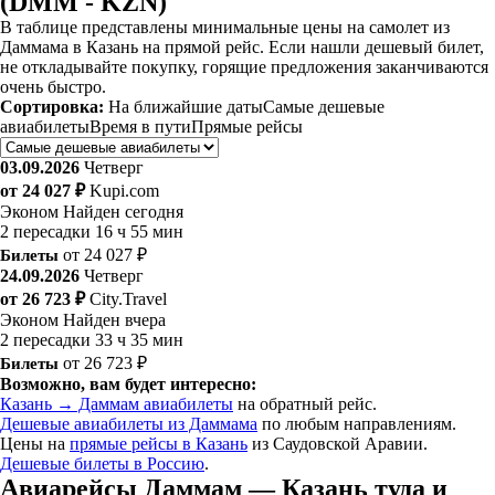
(DMM - KZN)
В таблице представлены минимальные цены на самолет из
Даммама в Казань на прямой рейс. Если нашли дешевый билет,
не откладывайте покупку, горящие предложения заканчиваются
очень быстро.
Сортировка:
На ближайшие даты
Самые дешевые
авиабилеты
Время в пути
Прямые рейсы
03.09.2026
Четверг
от 24 027 ₽
Kupi.com
Эконом
Найден сегодня
2 пересадки
16 ч 55 мин
Билеты
от 24 027 ₽
24.09.2026
Четверг
от 26 723 ₽
City.Travel
Эконом
Найден вчера
2 пересадки
33 ч 35 мин
Билеты
от 26 723 ₽
Возможно, вам будет интересно:
Казань → Даммам авиабилеты
на обратный рейс.
Дешевые авиабилеты из Даммама
по любым направлениям.
Цены на
прямые рейсы в Казань
из Саудовской Аравии.
Дешевые билеты в Россию
.
Авиарейсы Даммам — Казань туда и