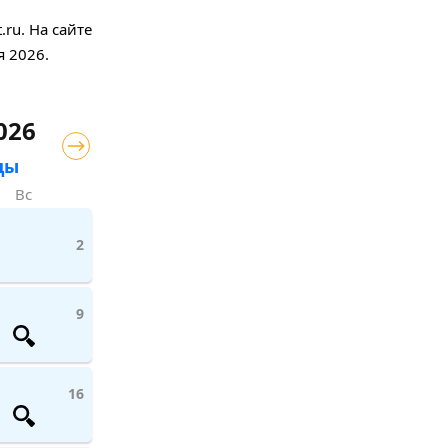
ru. На сайте
я 2026.
026
цы
Вс
2
9
16