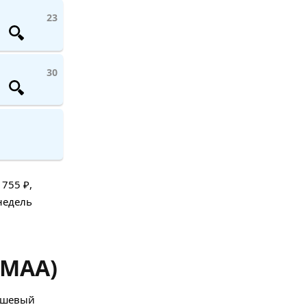
23
30
755 ₽,
недель
 MAA)
дешевый