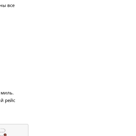
аны все
 миль.
ий рейс