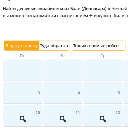
Найти дешевые авиабилеты из Бали (Денпасара) в Ченнай 
вы можете ознакомиться с расписанием ✈ и купить билет 
В одну сторону
Туда-обратно
Только прямые рейсы
Пн
Вт
Ср
3
4
5
10
11
12