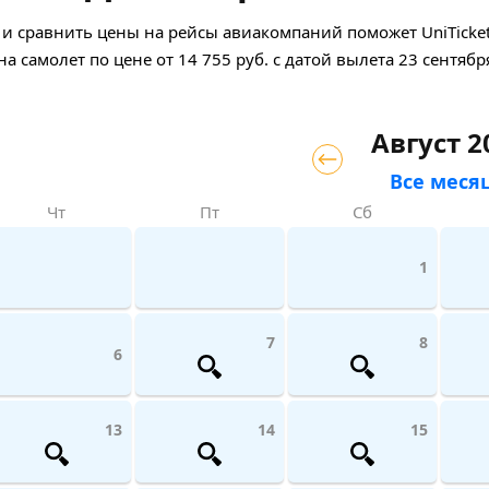
и сравнить цены на рейсы авиакомпаний поможет UniTicket.
на самолет
по цене
от
14 755
руб.
с датой вылета 23 сентябр
Август 2
Все меся
Чт
Пт
Сб
1
7
8
6
13
14
15