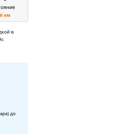
тояние
0 км
дкой в
йс
ара) до