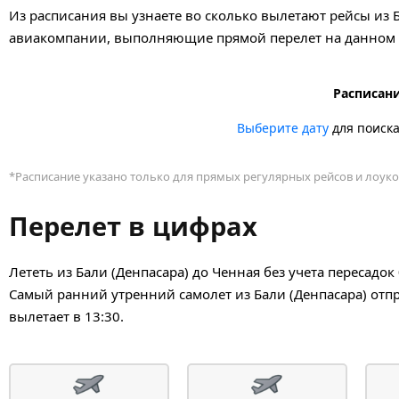
Из расписания вы узнаете во сколько вылетают рейсы из Б
авиакомпании, выполняющие прямой перелет на данном н
Расписани
Выберите дату
для поиск
*Расписание указано только для прямых регулярных рейсов и лоуко
Перелет в цифрах
Лететь из Бали (Денпасара) до Ченная без учета пересадо
Самый ранний утренний самолет из Бали (Денпасара) отпр
вылетает в 13:30.