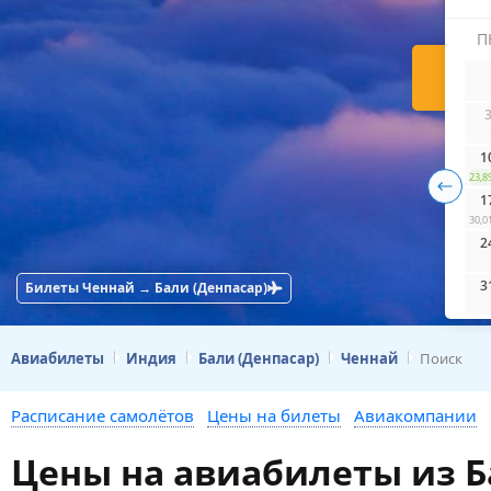
П
Н
1
23,8
1
30,0
2
3
Билеты Ченнай → Бали (Денпасар)
Авиабилеты
Индия
Бали (Денпасар)
Ченнай
Поиск
Расписание самолётов
Цены на билеты
Авиакомпании
Цены на авиабилеты из Б