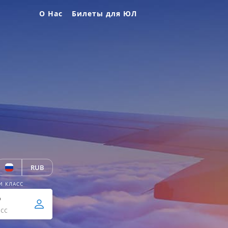
О Нас
Билеты для ЮЛ
RUB
И КЛАСС
р
сс