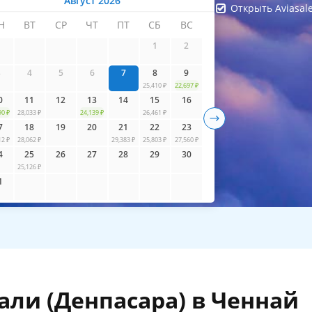
Август 2026
Открыть Aviasal
Н
ВТ
СР
ЧТ
ПТ
СБ
ВС
айти билеты
1
2
3
4
5
6
7
8
9
25,410 ₽
22,697 ₽
0
11
12
13
14
15
16
90 ₽
28,033 ₽
24,139 ₽
26,461 ₽
7
18
19
20
21
22
23
12 ₽
28,062 ₽
29,383 ₽
25,803 ₽
27,560 ₽
4
25
26
27
28
29
30
25,126 ₽
1
али (Денпасара) в Ченнай