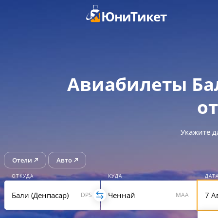
ЮниТикет
Авиабилеты Ба
от
Укажите д
Отели
Авто
ОТКУДА
КУДА
ДАТ
DPS
MAA