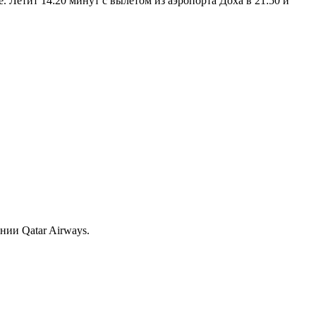
 Летит 14:20 минут с вылетом из аэропорта Доха в 21:50 и
нии Qatar Airways.