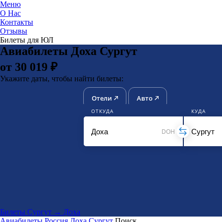
Меню
О Нас
Контакты
ЮниТи
Отзывы
Билеты для ЮЛ
Авиабилеты Доха Сургут
от 30 019 ₽
Укажите даты, чтобы найти билеты:
Отели
Авто
ОТКУДА
КУДА
DOH
Билеты Сургут → Доха
Авиабилеты
Россия
Доха
Сургут
Поиск