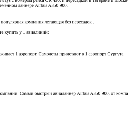
ays с номером рейса QR 490, и пересадкой в Тегеране и Москве.
ременном лайнере Airbus A350-900.
 популярная компания летающая без пересадок .
е купить у 1 авиалиний:
живает 1 аэропорт. Самолеты прилетают в 1 аэропорт Сургута.
компаний. Самый быстрый авиалайнер Airbus A350-900, от компа