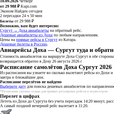
10.09.2026
Четверг
от 29 988 ₽
Kupi.com
Эконом
Найден сегодня
2 пересадки
24 ч 50 мин
Билеты
от 29 988 ₽
Возможно, вам будет интересно:
Сургут → Доха авиабилеты
на обратный рейс.
Дешевые авиабилеты из Дохи
по любым направлениям.
Цены на
прямые рейсы в Сургут
из Катара.
Дешевые билеты в Россию
.
Авиарейсы Доха — Сургут туда и обратн
Стоимость авиабилетов на маршруте Доха Сургут в обе стороны. 
возвращается обратно в Доху 26 августа 2026 г
Расписание самолётов Доха Сургут 2026
Из расписания вы узнаете во сколько вылетают рейсы из Дохи и
завтра и ближайшие дни.
Расписание перелётов не найдено
Выберите дату
для поиска дешевых авиабилетов по направлени
*Расписание указано только для прямых регулярных рейсов и лоукостеров.
Перелет в цифрах
Лететь из Дохи до Сургута без учета пересадок 14:20 минут, ра
А самый поздний вечерний рейс вылетает в 11:20.