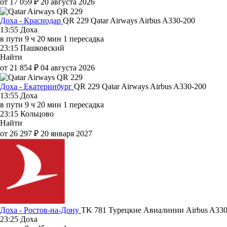
от 17 059 ₽
20 августа 2026
Доха - Краснодар
QR 229
Qatar Airways
Airbus A330-200
13:55
Доха
в пути
9 ч 20 мин
1 пересадка
23:15
Пашковский
Найти
от 21 854 ₽
04 августа 2026
Доха - Екатеринбург
QR 229
Qatar Airways
Airbus A330-200
13:55
Доха
в пути
9 ч 20 мин
1 пересадка
23:15
Кольцово
Найти
от 26 297 ₽
20 января 2027
Доха - Ростов-на-Дону
TK 781
Турецкие Авиалинии
Airbus A33
23:25
Доха