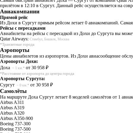
Самый быстрый авиабилет Доха — Сургут от компании Qatar Airw
прилётом в 12:10 в Сургут. Данный рейс осуществляется на сов
Авиакомпании
Прямой рейс
Из Дохи в Сургут прямым рейсом летает 0 авиакомпаний. Самая
Рейсы с пересадками
Авиабилеты на рейсы с пересадкой из Дохи до Сургута вы может
Qatar Airways:
Стамбул, Бишкек, Москва
*Транзитные города
Аэропорты
Цены авиабилетов из аэропортов. Из Дохи авиасообщение обслу
Аэропорты Дохи:
Доха
от 30 958 ₽
~ 1 км.*
*Расстояние от аэропорта до центра города
Аэропорты Сургута:
Сургут
от 30 958 ₽
~ 0 км.*
Самолёты
На маршруте Доха Сургут летает 8 моделей самолётов от 1 авиа
Airbus A311
Airbus A319
Airbus A320
Airbus A350-900
Boeing 737-300
Boeing 737-500