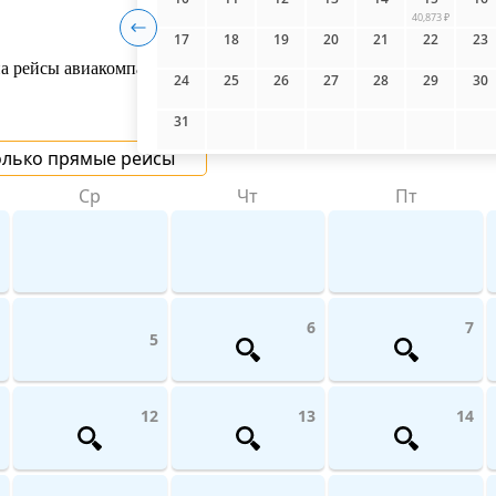
40,873 ₽
17
18
19
20
21
22
23
 рейсы авиакомпаний поможет UniTicket.ru. На сайте вы можете
24
25
26
27
28
29
30
31
олько прямые рейсы
Ср
Чт
Пт
6
7
5
12
13
14