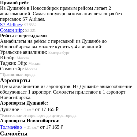
Прямой рейс
Из Душанбе в Новосибирск прямым рейсом летает 2
авиакомпаний. Самая популярная компания летающая без
пересадок S7 Airlines.
S7 Airlines
:
S7 5552
Сомон эйр
:
SZ 221
Рейсы с пересадками
Авиабилеты на рейсы с пересадкой из Душанбе до
Новосибирска вы можете купить у 4 авиалиний:
Уральские авиалинии:
Екатеринбург
Ютэйр:
Москва
Таджик Эйр:
Москва
Сомон эйр:
Москва
*Транзитные города
Аэропорты
Цены авиабилетов из аэропортов. Из Душанбе авиасообщение
обслуживает 1 аэропорт. Самолеты прилетают в 1 аэропорт
Новосибирска.
Аэропорты Душанбе:
Душанбе
от 17 165 ₽
~ 1 км.*
*Расстояние от аэропорта до центра города
Аэропорты Новосибирска:
Толмачёво
от 17 165 ₽
~ 21 км.*
Самолёты