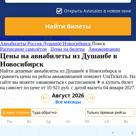
Открыть Aviasales в новом окне
Найти билеты
Билеты Новосибирск → Душанбе
Авиабилеты
Россия
Душанбе
Новосибирск
Поиск
Расписание самолётов
Цены на билеты
Авиакомпании
Цены на авиабилеты из Душанбе в
Новосибирск
Найти дешевые авиабилеты из Душанбе в Новосибирск и
сравнить цены на рейсы авиакомпаний поможет UniTicket.ru. На
сайте вы можете ознакомиться с расписанием ✈ и купить билет
на самолет
по цене
от
10 921
руб.
с датой вылета 04 января 2027.
Август 2026
Все месяцы
В одну сторону
Туда-обратно
Только прямые рейсы
Пн
Вт
Ср
Чт
Пт
Сб
Вс
1
2