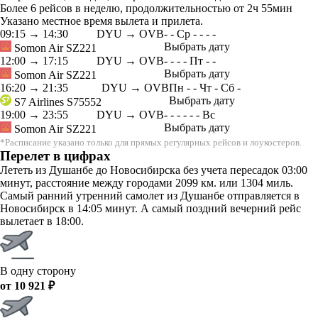
Более 6 рейсов в неделю, продолжительностью от 2ч 55мин
Указано местное время вылета и прилета.
09:15
→
14:30
DYU → OVB
-
-
Ср
-
-
-
-
Выбрать дату
Somon Air
SZ221
12:00
→
17:15
DYU → OVB
-
-
-
-
Пт
-
-
Выбрать дату
Somon Air
SZ221
16:20
→
21:35
DYU → OVB
Пн
-
-
Чт
-
Сб
-
Выбрать дату
S7 Airlines
S75552
19:00
→
23:55
DYU → OVB
-
-
-
-
-
-
Вс
Выбрать дату
Somon Air
SZ221
*Расписание указано только для прямых регулярных рейсов и лоукостеров.
Перелет в цифрах
Лететь из Душанбе до Новосибирска без учета пересадок 03:00
минут, расстояние между городами 2099 км. или 1304 миль.
Самый ранний утренний самолет из Душанбе отправляется в
Новосибирск в 14:05 минут. А самый поздний вечерний рейс
вылетает в 18:00.
В одну сторону
от 10 921 ₽