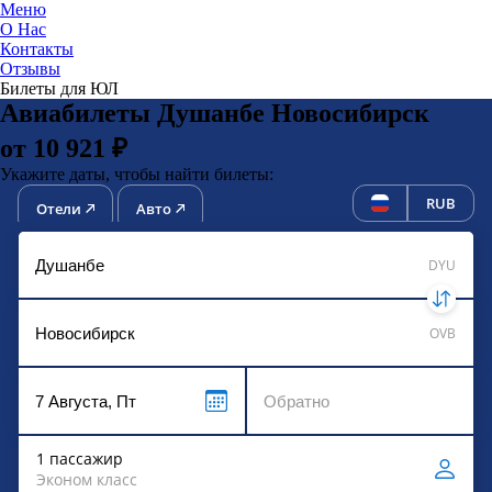
Меню
О Нас
Контакты
ЮниТи
Отзывы
Билеты для ЮЛ
Авиабилеты Душанбе Новосибирск
от 10 921 ₽
Укажите даты, чтобы найти билеты:
RUB
Отели
Авто
DYU
OVB
1 пассажир
Эконом класс