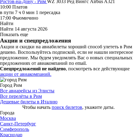
Ростов-на-Дону - Рим
WZ 3033
Ред Вингс
Airbus A321
10:00
Платов
в пути
7 ч 0 мин
1 пересадка
17:00
Фьюмичино
Найти
Найти
14 августа 2026
Показать еще
Акции и спецпредложения
Акции и скидки на авиабилеты хороший способ улететь в Рим
дешево. Воспользуйтесь подпиской, если не нашли интересное
предложение. Мы будем уведомлять Вас о новых специальных
предложениях от авиакомпаний по email.
Спецпредложений не найдено
, посмотреть все действующие
акции от авиакомпаний.
Город Рим
Все авиарейсы из Элисты
Все перелёты в Рим
Дешевые билеты в Италию
Чтобы начать
поиск билетов
, укажите даты.
Города
Москва
Санкт-Петербург
Симферополь
Краснодар