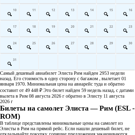
10
11
12
13
14
15
16
17
18
19
20
21
22
23
24
25
26
27
28
29
30
31
Самый дешевый авиабилет Элиста Рим найден 2953 недели
назад. Его стоимость в одну сторону с багажом , вылетает 01
января 1970. Минимальная цена на авиарейс туда и обратно
составит от 49 448 ₽ Это билет найден 59 недель назад, с датами
вылета в Рим 08 августа 2026 г обратно в Элисту 11 августа
2026 г
Билеты на самолет Элиста — Рим (ESL -
ROM)
В таблице представлены минимальные цены на самолет из
Элисты в Рим на прямой рейс. Если нашли дешевый билет, не
откладывайте покупку, горящие предложения заканчиваются