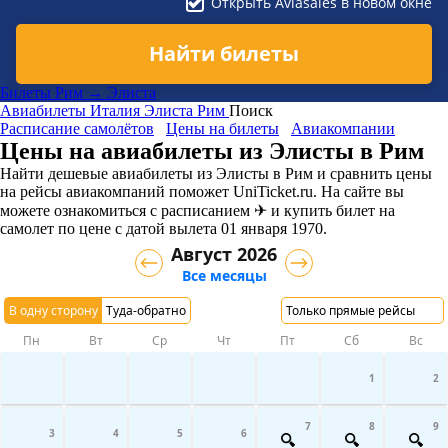
Открыть Aviasales в новом окне
Найти билеты
Билеты Рим → Элиста
Авиабилеты
Италия
Элиста
Рим
Поиск
Расписание самолётов
Цены на билеты
Авиакомпании
Цены на авиабилеты из Элисты в Рим
Найти дешевые авиабилеты из Элисты в Рим и сравнить цены
на рейсы авиакомпаний поможет UniTicket.ru. На сайте вы
можете ознакомиться с расписанием ✈ и купить билет на
самолет
по цене с датой вылета 01 января 1970.
Август 2026
Все месяцы
В одну сторону
Туда-обратно
Только прямые рейсы
Пн
Вт
Ср
Чт
Пт
Сб
Вс
1
2
7
8
9
3
4
5
6