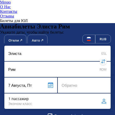
Меню
О Нас
Контакты
ЮниТи
Отзывы
Билеты для ЮЛ
Авиабилеты Элиста Рим
Укажите даты, чтобы найти билеты:
RUB
Отели
Авто
ESL
ROM
1 пассажир
Эконом класс