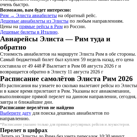
очень быстро.
Возможно, вам будет интересно:
Рим → Элиста авиабилеты
на обратный рейс.
Дешевые авиабилеты из Элисты
по любым направлениям.
Цены на
прямые рейсы в Рим
из России.
Дешевые билеты в Италию
.
Авиарейсы Элиста — Рим туда и
обратно
Стоимость авиабилетов на маршруте Элиста Рим в обе стороны.
Самый бюджетный билет был куплен 59 недель назад, его цена
составила от 49 448 ₽ Вылетает в Рим 08 августа 2026 г и
возвращается обратно в Элисту 11 августа 2026 г
Расписание самолётов Элиста Рим 2026
Из расписания вы узнаете во сколько вылетают рейсы из Элисты
и в какое время прилетают в Рим. Указаны все авиакомпании,
выполняющие прямой перелет на данном направлении, сегодня,
завтра и ближайшие дни.
Расписание перелётов не найдено
Выберите дату
для поиска дешевых авиабилетов по
направлению.
*Расписание указано только для прямых регулярных рейсов и лоукостеров.
Перелет в цифрах
Лететь из Элисты до Рима без учета пересадок 10:30 минут,