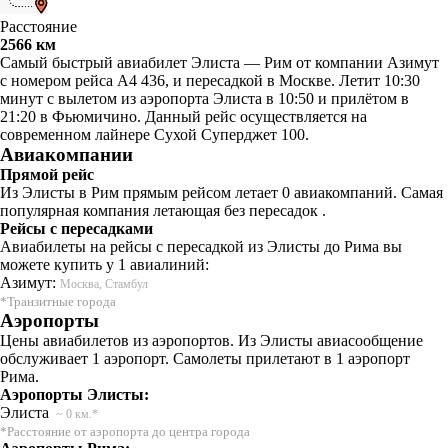
Расстояние
2566 км
Самый быстрый авиабилет Элиста — Рим от компании Азимут
с номером рейса A4 436, и пересадкой в Москве. Летит 10:30
минут с вылетом из аэропорта Элиста в 10:50 и прилётом в
21:20 в Фьюмичино. Данный рейс осуществляется на
современном лайнере Сухой Суперджет 100.
Авиакомпании
Прямой рейс
Из Элисты в Рим прямым рейсом летает 0 авиакомпаний. Самая
популярная компания летающая без пересадок .
Рейсы с пересадками
Авиабилеты на рейсы с пересадкой из Элисты до Рима вы
можете купить у 1 авиалиний:
Азимут:
Москва, Стамбул
*Транзитные города
Аэропорты
Цены авиабилетов из аэропортов. Из Элисты авиасообщение
обслуживает 1 аэропорт. Самолеты прилетают в 1 аэропорт
Рима.
Аэропорты Элисты:
Элиста
~ 0 км.*
*Расстояние от аэропорта до центра города