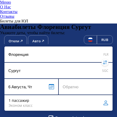
Меню
О Нас
Контакты
ЮниТи
Отзывы
Билеты для ЮЛ
Авиабилеты Флоренция Сургут
Укажите даты, чтобы найти билеты:
RUB
Отели
Авто
FLR
SGC
1 пассажир
Эконом класс