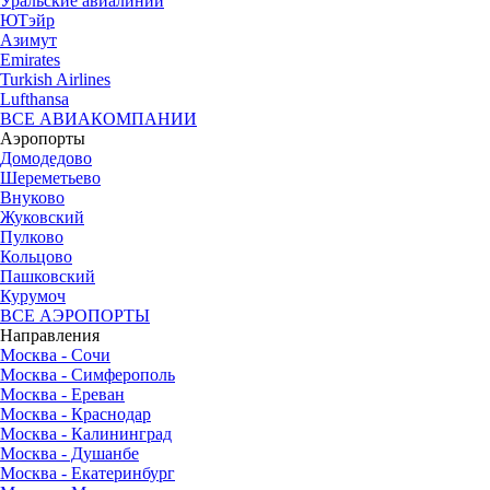
Уральские авиалинии
ЮТэйр
Азимут
Emirates
Turkish Airlines
Lufthansa
ВСЕ АВИАКОМПАНИИ
Аэропорты
Домодедово
Шереметьево
Внуково
Жуковский
Пулково
Кольцово
Пашковский
Курумоч
ВСЕ АЭРОПОРТЫ
Направления
Москва - Сочи
Москва - Симферополь
Москва - Ереван
Москва - Краснодар
Москва - Калининград
Москва - Душанбе
Москва - Екатеринбург