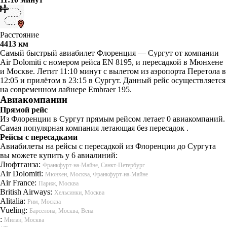
Расстояние
4413 км
Самый быстрый авиабилет Флоренция — Сургут от компании
Air Dolomiti с номером рейса EN 8195, и пересадкой в Мюнхене
и Москве. Летит 11:10 минут с вылетом из аэропорта Перетола в
12:05 и прилётом в 23:15 в Сургут. Данный рейс осуществляется
на современном лайнере Embraer 195.
Авиакомпании
Прямой рейс
Из Флоренции в Сургут прямым рейсом летает 0 авиакомпаний.
Самая популярная компания летающая без пересадок .
Рейсы с пересадками
Авиабилеты на рейсы с пересадкой из Флоренции до Сургута
вы можете купить у 6 авиалиний:
Люфтганза:
Франкфурт-на-Майне, Санкт-Петербург
Air Dolomiti:
Мюнхен, Москва, Франкфурт-на-Майне
Air France:
Париж, Москва
British Airways:
Хельсинки, Москва
Alitalia:
Рим, Москва
Vueling:
Барселона, Москва, Вена
:
Милан, Москва