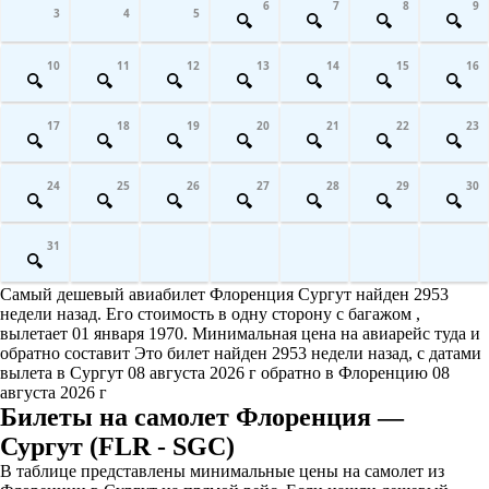
6
7
8
9
3
4
5
10
11
12
13
14
15
16
17
18
19
20
21
22
23
24
25
26
27
28
29
30
31
Самый дешевый авиабилет Флоренция Сургут найден 2953
недели назад. Его стоимость в одну сторону с багажом ,
вылетает 01 января 1970. Минимальная цена на авиарейс туда и
обратно составит Это билет найден 2953 недели назад, с датами
вылета в Сургут 08 августа 2026 г обратно в Флоренцию 08
августа 2026 г
Билеты на самолет Флоренция —
Сургут (FLR - SGC)
В таблице представлены минимальные цены на самолет из