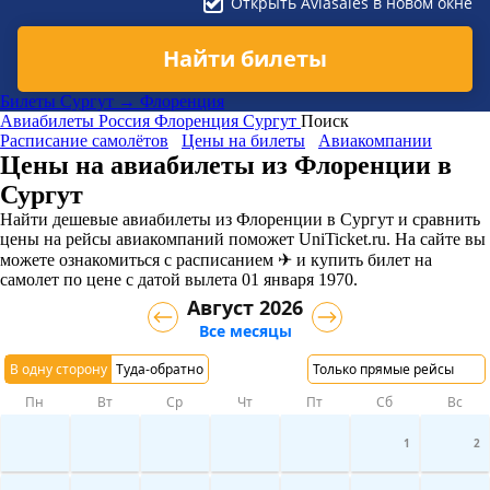
Открыть Aviasales в новом окне
Найти билеты
Билеты Сургут → Флоренция
Авиабилеты
Россия
Флоренция
Сургут
Поиск
Расписание самолётов
Цены на билеты
Авиакомпании
Цены на авиабилеты из Флоренции в
Сургут
Найти дешевые авиабилеты из Флоренции в Сургут и сравнить
цены на рейсы авиакомпаний поможет UniTicket.ru. На сайте вы
можете ознакомиться с расписанием ✈ и купить билет на
самолет
по цене с датой вылета 01 января 1970.
Август 2026
Все месяцы
В одну сторону
Туда-обратно
Только прямые рейсы
Пн
Вт
Ср
Чт
Пт
Сб
Вс
1
2