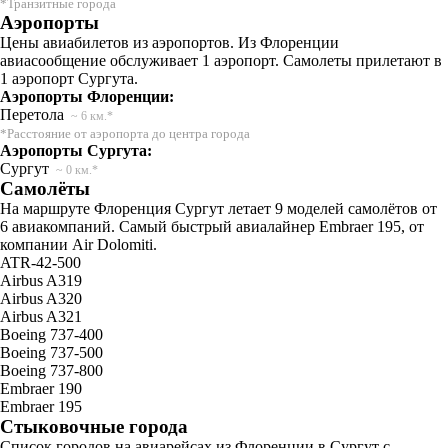
*Транзитные города
Аэропорты
Цены авиабилетов из аэропортов. Из Флоренции
авиасообщение обслуживает 1 аэропорт. Самолеты прилетают в
1 аэропорт Сургута.
Аэропорты Флоренции:
Перетола
~ 6 км.*
*Расстояние от аэропорта до центра города
Аэропорты Сургута:
Сургут
~ 0 км.*
Самолёты
На маршруте Флоренция Сургут летает 9 моделей самолётов от
6 авиакомпаний. Самый быстрый авиалайнер Embraer 195, от
компании Air Dolomiti.
ATR-42-500
Airbus A319
Airbus A320
Airbus A321
Boeing 737-400
Boeing 737-500
Boeing 737-800
Embraer 190
Embraer 195
Стыковочные города
Список городов на авиарейсах из Флоренции в Сургут с