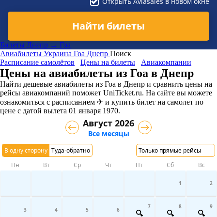
Открыть Aviasales в новом окне
Найти билеты
Билеты Днепр → Гоа
Авиабилеты
Украина
Гоа
Днепр
Поиск
Расписание самолётов
Цены на билеты
Авиакомпании
Цены на авиабилеты из Гоа в Днепр
Найти дешевые авиабилеты из Гоа в Днепр и сравнить цены на
рейсы авиакомпаний поможет UniTicket.ru. На сайте вы можете
ознакомиться с расписанием ✈ и купить билет на самолет
по
цене с датой вылета 01 января 1970.
Август 2026
Все месяцы
В одну сторону
Туда-обратно
Только прямые рейсы
Пн
Вт
Ср
Чт
Пт
Сб
Вс
1
2
7
8
9
3
4
5
6