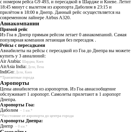
с номером рейса G9 493, и пересадкой в Шардже и Киеве. Летит
18:45 минут с вылетом из аэропорта Даболим в 23:15 и
прилётом в 18:00 в Днепр. Данный рейс осуществляется на
современном лайнере Airbus A320.
Авиакомпании
Прямой рейс
Из Гоа в Днепр прямым рейсом летает 0 авиакомпаний. Самая
популярная компания летающая без пересадок .
Рейсы с пересадками
Авиабилеты на рейсы с пересадкой из Гоа до Днепра вы можете
купить у 3 авиалиний:
Air Arabia:
Шарджа, Киев
AirAsia India:
Дели, Вена
IndiGo:
Дели, Киев
*Транзитные города
Аэропорты
Цены авиабилетов из аэропортов. Из Гоа авиасообщение
обслуживает 1 аэропорт. Самолеты прилетают в 1 аэропорт
Днепра.
Аэропорты Гоа:
Даболим
~ 1 км.*
*Расстояние от аэропорта до центра города
Аэропорты Днепра:
Днепр
~ 0 км.*
Самолёты