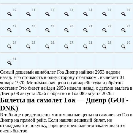
10
11
12
13
14
15
16
17
18
19
20
21
22
23
24
25
26
27
28
29
30
31
Самый дешевый авиабилет Гоа Днепр найден 2953 недели
назад. Его стоимость в одну сторону с багажом , вылетает 01
января 1970. Минимальная цена на авиарейс туда и обратно
составит Это билет найден 2953 недели назад, с датами вылета в
Днепр 08 августа 2026 г обратно в Гоа 08 августа 2026 г
Билеты на самолет Гоа — Днепр (GOI -
DNK)
В таблице представлены минимальные цены на самолет из Гоа в
Днепр на прямой рейс. Если нашли дешевый билет, не
откладывайте покупку, горящие предложения заканчиваются
очень быстро.