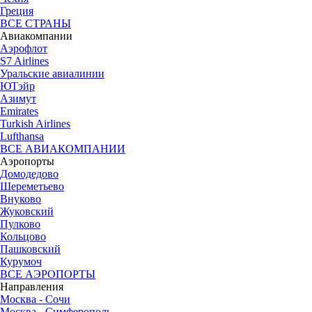
Греция
ВСЕ СТРАНЫ
Авиакомпании
Аэрофлот
S7 Airlines
Уральские авиалинии
ЮТэйр
Азимут
Emirates
Turkish Airlines
Lufthansa
ВСЕ АВИАКОМПАНИИ
Аэропорты
Домодедово
Шереметьево
Внуково
Жуковский
Пулково
Кольцово
Пашковский
Курумоч
ВСЕ АЭРОПОРТЫ
Направления
Москва - Сочи
Москва - Симферополь