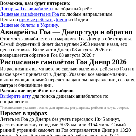
Возможно, вам будет интересно:
Днепр → Гоа авиабилеты
на обратный рейс.
Дешевые авиабилеты из Гоа
по любым направлениям.
Цены на
прямые рейсы в Днепр
из Индии.
Дешевые билеты в Украину
.
Авиарейсы Гоа — Днепр туда и обратно
Стоимость авиабилетов на маршруте Гоа Днепр в обе стороны.
Самый бюджетный билет был куплен 2953 недели назад, его
цена составила Вылетает в Днепр 08 августа 2026 г и
возвращается обратно в Гоа 08 августа 2026 г
Расписание самолётов Гоа Днепр 2026
Из расписания вы узнаете во сколько вылетают рейсы из Гоа и в
какое время прилетают в Днепр. Указаны все авиакомпании,
выполняющие прямой перелет на данном направлении, сегодня,
завтра и ближайшие дни.
Расписание перелётов не найдено
Выберите дату
для поиска дешевых авиабилетов по
направлению.
*Расписание указано только для прямых регулярных рейсов и лоукостеров.
Перелет в цифрах
Лететь из Гоа до Днепра без учета пересадок 18:45 минут,
расстояние между городами 5078 км. или 3154 миль. Самый
ранний утренний самолет из Гоа отправляется в Днепр в 13:20
минут. А самый поздний вечерний рейс вылетает в 23:15.