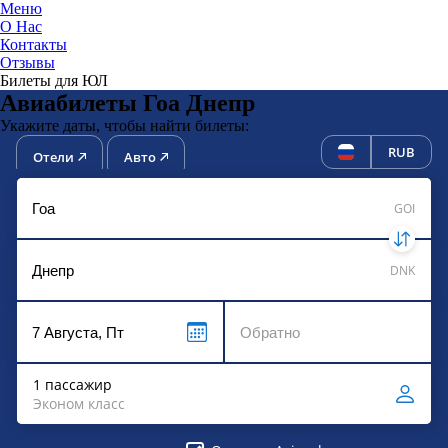
Меню
О Нас
Контакты
ЮниТи
Отзывы
Билеты для ЮЛ
Авиабилеты Гоа Днепр
Укажите даты, чтобы найти билеты:
RUB
Отели
Авто
GOI
DNK
1 пассажир
Эконом класс