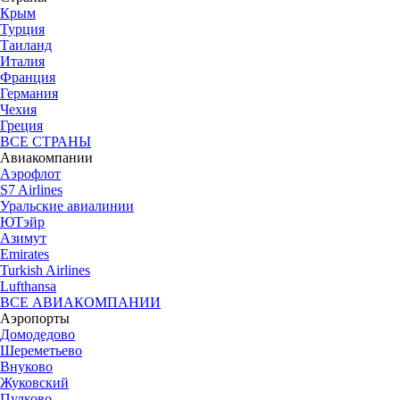
Крым
Турция
Таиланд
Италия
Франция
Германия
Чехия
Греция
ВСЕ СТРАНЫ
Авиакомпании
Аэрофлот
S7 Airlines
Уральские авиалинии
ЮТэйр
Азимут
Emirates
Turkish Airlines
Lufthansa
ВСЕ АВИАКОМПАНИИ
Аэропорты
Домодедово
Шереметьево
Внуково
Жуковский
Пулково