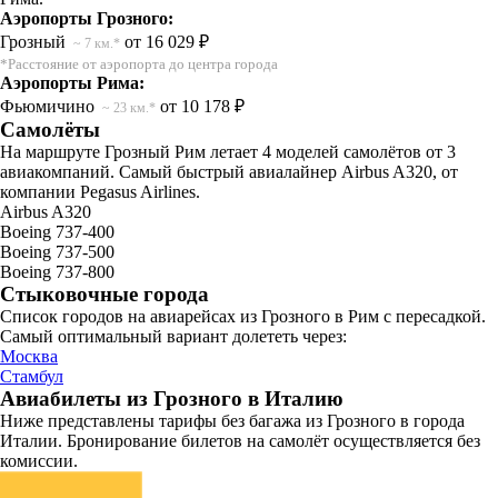
Аэропорты Грозного:
Грозный
от 16 029 ₽
~ 7 км.*
*Расстояние от аэропорта до центра города
Аэропорты Рима:
Фьюмичино
от 10 178 ₽
~ 23 км.*
Самолёты
На маршруте Грозный Рим летает 4 моделей самолётов от 3
авиакомпаний. Самый быстрый авиалайнер Airbus A320, от
компании Pegasus Airlines.
Airbus A320
Boeing 737-400
Boeing 737-500
Boeing 737-800
Стыковочные города
Список городов на авиарейсах из Грозного в Рим с пересадкой.
Самый оптимальный вариант долететь через:
Москва
Стамбул
Авиабилеты из Грозного в Италию
Ниже представлены тарифы без багажа из Грозного в города
Италии. Бронирование билетов на самолёт осуществляется без
комиссии.