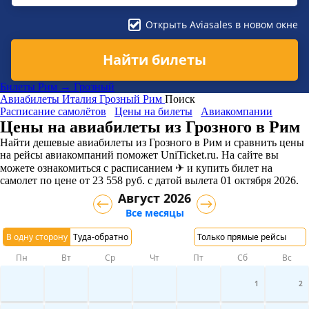
Открыть Aviasales в новом окне
Найти билеты
Билеты Рим → Грозный
Авиабилеты
Италия
Грозный
Рим
Поиск
Расписание самолётов
Цены на билеты
Авиакомпании
Цены на авиабилеты из Грозного в Рим
Найти дешевые авиабилеты из Грозного в Рим и сравнить цены
на рейсы авиакомпаний поможет UniTicket.ru. На сайте вы
можете ознакомиться с расписанием ✈ и купить билет на
самолет
по цене
от
23 558
руб.
с датой вылета 01 октября 2026.
Август 2026
Все месяцы
В одну сторону
Туда-обратно
Только прямые рейсы
Пн
Вт
Ср
Чт
Пт
Сб
Вс
1
2