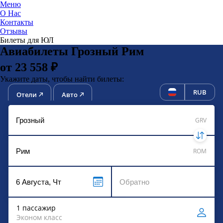
Меню
О Нас
Контакты
ЮниТи
Отзывы
Билеты для ЮЛ
Авиабилеты Грозный Рим
от 23 558 ₽
Укажите даты, чтобы найти билеты:
RUB
Отели
Авто
GRV
ROM
1 пассажир
Эконом класс