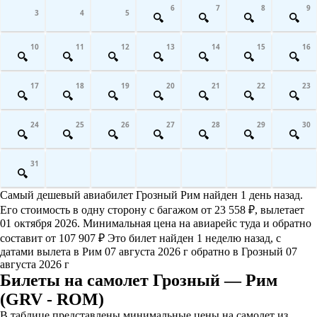
6
7
8
9
3
4
5
10
11
12
13
14
15
16
17
18
19
20
21
22
23
24
25
26
27
28
29
30
31
Самый дешевый авиабилет Грозный Рим найден 1 день назад.
Его стоимость в одну сторону с багажом от 23 558 ₽, вылетает
01 октября 2026. Минимальная цена на авиарейс туда и обратно
составит от 107 907 ₽ Это билет найден 1 неделю назад, с
датами вылета в Рим 07 августа 2026 г обратно в Грозный 07
августа 2026 г
Билеты на самолет Грозный — Рим
(GRV - ROM)
В таблице представлены минимальные цены на самолет из