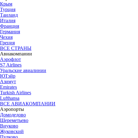
Крым
Турция
Таиланд
Италия
Франция
Германия
Чехия
Греция
ВСЕ СТРАНЫ
Авиакомпании
Аэрофлот
S7 Airlines
Уральские авиалинии
ЮТэйр
Азимут
Emirates
Turkish Airlines
Lufthansa
ВСЕ АВИАКОМПАНИИ
Аэропорты
Домодедово
Шереметьево
Внуково
Жуковский
Пулково