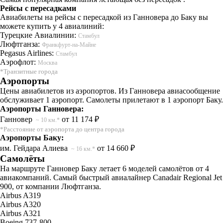
Рейсы с пересадками
Авиабилеты на рейсы с пересадкой из Ганновера до Баку вы
можете купить у 4 авиалиний:
Турецкие Авиалинии:
Стамбул
Люфтганза:
Франкфурт-на-Майне
Pegasus Airlines:
Стамбул
Аэрофлот:
Москва
*Транзитные города
Аэропорты
Цены авиабилетов из аэропортов. Из Ганновера авиасообщение
обслуживает 1 аэропорт. Самолеты прилетают в 1 аэропорт Баку.
Аэропорты Ганновера:
Ганновер
от 11 174 ₽
~ 10 км.*
*Расстояние от аэропорта до центра города
Аэропорты Баку:
им. Гейдара Алиева
от 14 660 ₽
~ 16 км.*
Самолёты
На маршруте Ганновер Баку летает 6 моделей самолётов от 4
авиакомпаний. Самый быстрый авиалайнер Canadair Regional Jet
900, от компании Люфтганза.
Airbus A319
Airbus A320
Airbus A321
Boeing 737-800