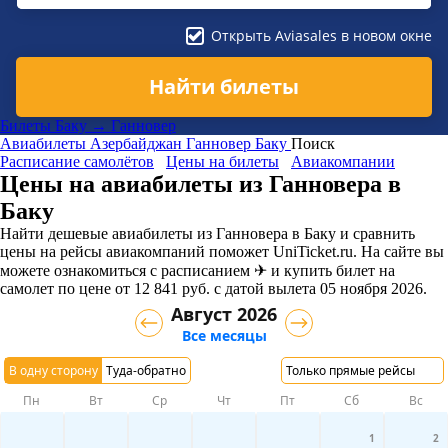
Открыть Aviasales в новом окне
Найти билеты
Билеты Баку → Ганновер
Авиабилеты
Азербайджан
Ганновер
Баку
Поиск
Расписание самолётов
Цены на билеты
Авиакомпании
Цены на авиабилеты из Ганновера в
Баку
Найти дешевые авиабилеты из Ганновера в Баку и сравнить
цены на рейсы авиакомпаний поможет UniTicket.ru. На сайте вы
можете ознакомиться с расписанием ✈ и купить билет на
самолет
по цене
от
12 841
руб.
с датой вылета 05 ноября 2026.
Август 2026
Все месяцы
В одну сторону
Туда-обратно
Только прямые рейсы
Пн
Вт
Ср
Чт
Пт
Сб
Вс
1
2