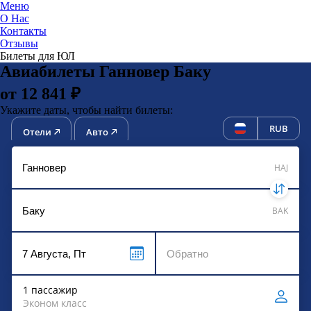
Меню
О Нас
Контакты
ЮниТи
Отзывы
Билеты для ЮЛ
Авиабилеты Ганновер Баку
от 12 841 ₽
Укажите даты, чтобы найти билеты:
RUB
Отели
Авто
HAJ
BAK
1 пассажир
Эконом класс