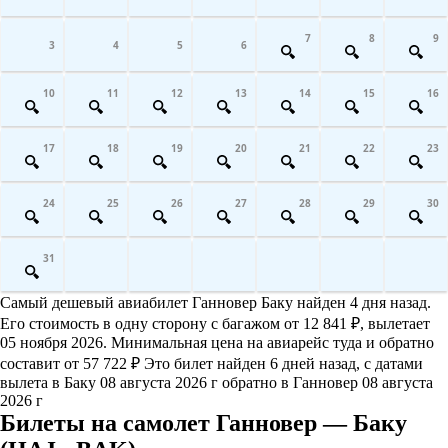
7
8
9
3
4
5
6
10
11
12
13
14
15
16
17
18
19
20
21
22
23
24
25
26
27
28
29
30
31
Самый дешевый авиабилет Ганновер Баку найден 4 дня назад.
Его стоимость в одну сторону с багажом от 12 841 ₽, вылетает
05 ноября 2026. Минимальная цена на авиарейс туда и обратно
составит от 57 722 ₽ Это билет найден 6 дней назад, с датами
вылета в Баку 08 августа 2026 г обратно в Ганновер 08 августа
2026 г
Билеты на самолет Ганновер — Баку