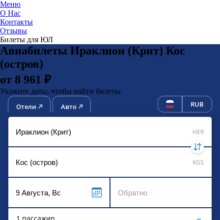
Меню
О Нас
Контакты
ЮниТи
Отзывы
Билеты для ЮЛ
Авиабилеты Ираклион (Крит) Кос
(остров)
от 8 961 ₽
Укажите даты, чтобы найти билеты:
RUB
Отели
Авто
HER
KGS
1 пассажир