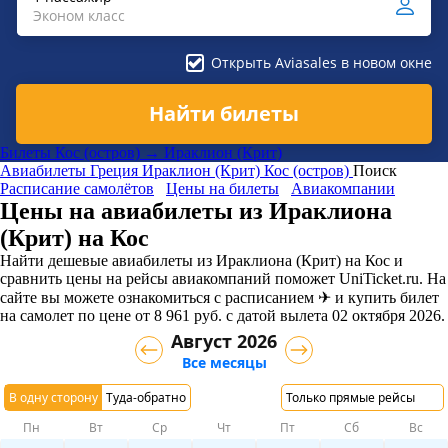
Эконом класс
Открыть Aviasales в новом окне
Найти билеты
Билеты Кос (остров) → Ираклион (Крит)
Авиабилеты
Греция
Ираклион (Крит)
Кос (остров)
Поиск
Расписание самолётов
Цены на билеты
Авиакомпании
Цены на авиабилеты из Ираклиона
(Крит) на Кос
Найти дешевые авиабилеты из Ираклиона (Крит) на Кос и
сравнить цены на рейсы авиакомпаний поможет UniTicket.ru. На
сайте вы можете ознакомиться с расписанием ✈ и купить билет
на самолет
по цене
от
8 961
руб.
с датой вылета 02 октября 2026.
Август 2026
Все месяцы
В одну сторону
Туда-обратно
Только прямые рейсы
Пн
Вт
Ср
Чт
Пт
Сб
Вс