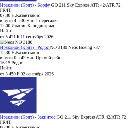
Ираклион (Крит) - Корфу
GQ 211
Sky Express
ATR 42/ATR 72
FR/IT
07:30
Н.Казантзакис
в пути
4 ч 30 мин
1 пересадка
12:00
Иоанис Каподистриас
Найти
от 5 421 ₽
11 сентября 2026
Ираклион (Крит) - Родос
NO 3180
Neos
Boeing 737
15:30
Н.Казантзакис
в пути
0 ч 45 мин
Прямой рейс
16:15
Родос
Найти
от 3 450 ₽
02 сентября 2026
Ираклион (Крит) - Закинтос
GQ 211
Sky Express
ATR 42/ATR 72
FR/IT
06:00
Н.Казантзакис