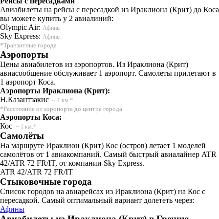
Рейсы с пересадками
Авиабилеты на рейсы с пересадкой из Ираклиона (Крит) до Коса
вы можете купить у 2 авиалиний:
Olympic Air:
Афины
Sky Express:
Афины
*Транзитные города
Аэропорты
Цены авиабилетов из аэропортов. Из Ираклиона (Крит)
авиасообщение обслуживает 1 аэропорт. Самолеты прилетают в
1 аэропорт Коса.
Аэропорты Ираклиона (Крит):
Н.Казантзакис
~ 1 км.*
*Расстояние от аэропорта до центра города
Аэропорты Коса:
Кос
~ 1 км.*
Самолёты
На маршруте Ираклион (Крит) Кос (остров) летает 1 моделей
самолётов от 1 авиакомпаний. Самый быстрый авиалайнер ATR
42/ATR 72 FR/IT, от компании Sky Express.
ATR 42/ATR 72 FR/IT
Стыковочные города
Список городов на авиарейсах из Ираклиона (Крит) на Кос с
пересадкой. Самый оптимальный вариант долететь через:
Афины
Авиабилеты из Ираклиона (Крит) в Грецию