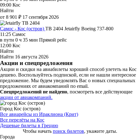
09:00
Кос
Найти
от 8 901 ₽
17 сентября 2026
Самос - Кос (остров)
TB 2404
Jetairfly
Boeing 737-800
11:25
Самос
в пути
0 ч 35 мин
Прямой рейс
12:00
Кос
Найти
Найти
16 августа 2026
Акции и спецпредложения
Акции и скидки на авиабилеты хороший способ улететь на Кос
дешево. Воспользуйтесь подпиской, если не нашли интересное
предложение. Мы будем уведомлять Вас о новых специальных
предложениях от авиакомпаний по email.
Спецпредложений не найдено
, посмотреть все действующие
акции от авиакомпаний.
Город Кос (остров)
Все авиарейсы из Ираклиона (Крит)
Все перелёты на Кос
Дешевые билеты в Грецию
Чтобы начать
поиск билетов
, укажите даты.
Города