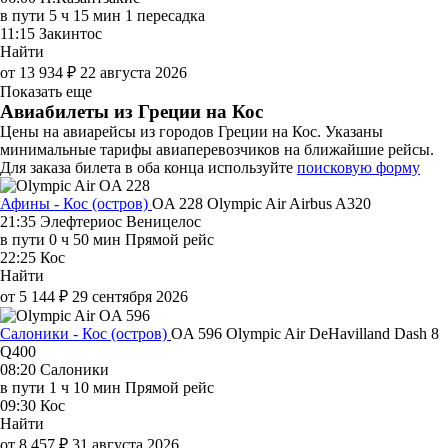
в пути
5 ч 15 мин
1 пересадка
11:15
Закинтос
Найти
от 13 934 ₽
22 августа 2026
Показать еще
Авиабилеты из Греции на Кос
Цены на авиарейсы из городов Греции на Кос. Указаны
минимальные тарифы авиаперевозчиков на ближайшие рейсы.
Для заказа билета в оба конца используйте
поисковую форму
Афины - Кос (остров)
OA 228
Olympic Air
Airbus A320
21:35
Элефтериос Веницелос
в пути
0 ч 50 мин
Прямой рейс
22:25
Кос
Найти
от 5 144 ₽
29 сентября 2026
Салоники - Кос (остров)
OA 596
Olympic Air
DeHavilland Dash 8
Q400
08:20
Салоники
в пути
1 ч 10 мин
Прямой рейс
09:30
Кос
Найти
от 8 457 ₽
31 августа 2026