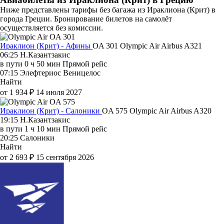
Ниже представлены тарифы без багажа из Ираклиона (Крит) в
города Греции. Бронирование билетов на самолёт
осуществляется без комиссии.
Ираклион (Крит) - Афины
OA 301
Olympic Air
Airbus A321
06:25
Н.Казантзакис
в пути
0 ч 50 мин
Прямой рейс
07:15
Элефтериос Веницелос
Найти
от 1 934 ₽
14 июля 2027
Ираклион (Крит) - Салоники
OA 575
Olympic Air
Airbus A320
19:15
Н.Казантзакис
в пути
1 ч 10 мин
Прямой рейс
20:25
Салоники
Найти
от 2 693 ₽
15 сентября 2026