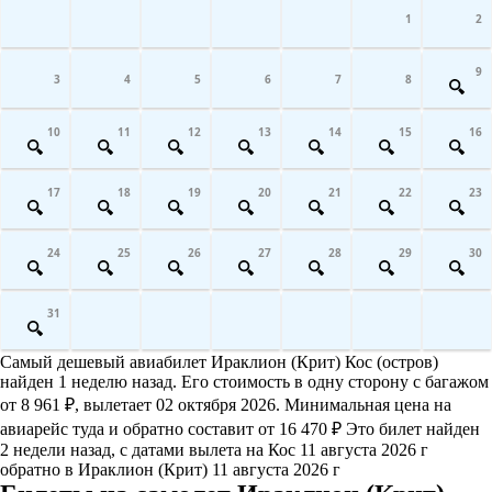
1
2
9
3
4
5
6
7
8
10
11
12
13
14
15
16
17
18
19
20
21
22
23
24
25
26
27
28
29
30
31
Самый дешевый авиабилет Ираклион (Крит) Кос (остров)
найден 1 неделю назад. Его стоимость в одну сторону с багажом
от 8 961 ₽, вылетает 02 октября 2026. Минимальная цена на
авиарейс туда и обратно составит от 16 470 ₽ Это билет найден
2 недели назад, с датами вылета на Кос 11 августа 2026 г
обратно в Ираклион (Крит) 11 августа 2026 г