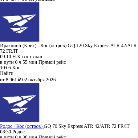
Ираклион (Крит) - Кос (остров) GQ 120
Sky Express
ATR 42/ATR
72 FR/IT
09:10
Н.Казантзакис
в пути
0 ч 55 мин
Прямой рейс
10:05
Кос
Найти
от 8 961 ₽
02 октября 2026
Родос - Кос (остров)
GQ 70
Sky Express
ATR 42/ATR 72 FR/IT
08:30
Родос
в пути
0 ч 30 мин
Прямой рейс