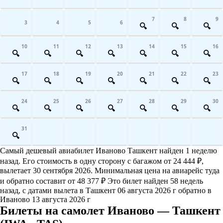
7
8
9
3
4
5
6
10
11
12
13
14
15
16
17
18
19
20
21
22
23
24
25
26
27
28
29
30
31
Самый дешевый авиабилет Иваново Ташкент найден 1 неделю
назад. Его стоимость в одну сторону с багажом от 24 444 ₽,
вылетает 30 сентября 2026. Минимальная цена на авиарейс туда
и обратно составит от 48 377 ₽ Это билет найден 58 недель
назад, с датами вылета в Ташкент 06 августа 2026 г обратно в
Иваново 13 августа 2026 г
Билеты на самолет Иваново — Ташкент