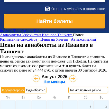
Открыть Aviasales в новом окне
Найти билеты
Билеты Ташкент → Иваново
Авиабилеты
Узбекистан
Иваново
Ташкент
Поиск
Расписание самолётов
Цены на билеты
Авиакомпании
Цены на авиабилеты из Иваново в
Ташкент
Найти дешевые авиабилеты из Иваново в Ташкент и сравнить
цены на рейсы авиакомпаний поможет UniTicket.ru. На сайте вы
можете ознакомиться с расписанием ✈ и купить билет на
самолет
по цене
от
24 444
руб.
с датой вылета 30 сентября 2026.
Август 2026
Все месяцы
В одну сторону
Туда-обратно
Только прямые рейсы
Пн
Вт
Ср
Чт
Пт
Сб
Вс
1
2