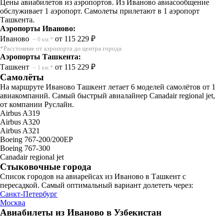
Цены авиабилетов из аэропортов. Из Иваново авиасообщение
обслуживает 1 аэропорт. Самолеты прилетают в 1 аэропорт
Ташкента.
Аэропорты Иваново:
Иваново
от 115 229 ₽
~ 0 км.*
*Расстояние от аэропорта до центра города
Аэропорты Ташкента:
Ташкент
от 115 229 ₽
~ 1 км.*
Самолёты
На маршруте Иваново Ташкент летает 6 моделей самолётов от 1
авиакомпаний. Самый быстрый авиалайнер Canadair regional jet,
от компании Руслайн.
Airbus A319
Airbus A320
Airbus A321
Boeing 767-200/200ЕР
Boeing 767-300
Canadair regional jet
Стыковочные города
Список городов на авиарейсах из Иваново в Ташкент с
пересадкой. Самый оптимальный вариант долететь через:
Санкт-Петербург
Москва
Авиабилеты из Иваново в Узбекистан