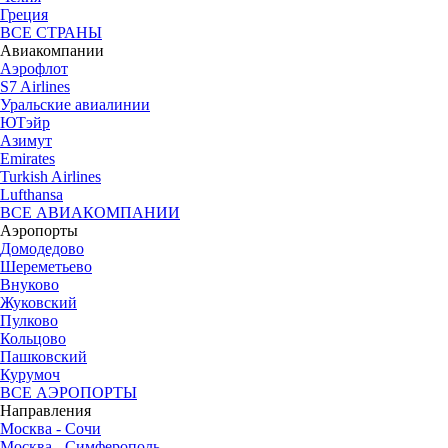
Греция
ВСЕ СТРАНЫ
Авиакомпании
Аэрофлот
S7 Airlines
Уральские авиалинии
ЮТэйр
Азимут
Emirates
Turkish Airlines
Lufthansa
ВСЕ АВИАКОМПАНИИ
Аэропорты
Домодедово
Шереметьево
Внуково
Жуковский
Пулково
Кольцово
Пашковский
Курумоч
ВСЕ АЭРОПОРТЫ
Направления
Москва - Сочи
Москва - Симферополь