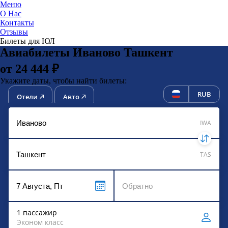
Меню
О Нас
Контакты
ЮниТи
Отзывы
Билеты для ЮЛ
Авиабилеты Иваново Ташкент
от 24 444 ₽
Укажите даты, чтобы найти билеты:
RUB
Отели
Авто
IWA
TAS
1 пассажир
Эконом класс