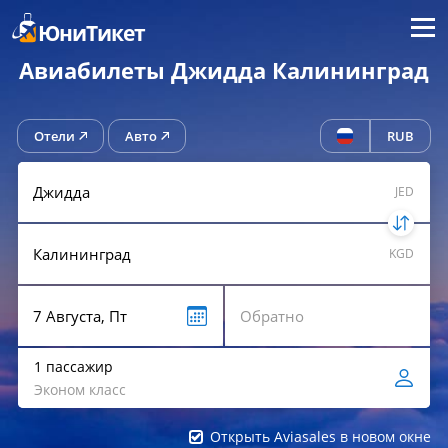
Меню
ЮниТикет
Авиабилеты Джидда Калининград
Отели
Авто
RUB
JED
KGD
1 пассажир
Эконом класс
Открыть Aviasales в новом окне