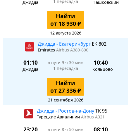
1 пересадка
Джидда
Пашковский
Найти
от 18 930 ₽
12 августа 2026
Джидда - Екатеринбург
EK 802
Emirates
Airbus A380-800
01:10
10:40
в пути
9 ч 30 мин
1 пересадка
Джидда
Кольцово
Найти
от 27 336 ₽
21 сентября 2026
Джидда - Ростов-на-Дону
TK 95
Турецкие Авиалинии
Airbus A321
23:20
08:10
в пути
8 ч 50 мин