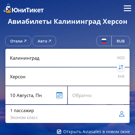
Меню
ЮниТикет
Авиабилеты Калининград Херсон
Отели
Авто
RUB
KGD
KHE
1 пассажир
Эконом класс
Открыть Aviasales в новом окне