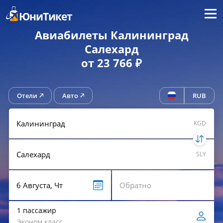
Меню
ЮниТикет
Авиабилеты Калининград
Салехард
от 23 766 ₽
Отели
Авто
RUB
KGD
SLY
1 пассажир
Эконом класс