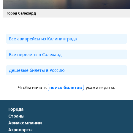
Город Салехард
Все авиарейсы из Калининграда
Все перелёты в Салехард
Дешевые билеты в Россию
Чтобы начать
поиск билетов
, укажите даты.
Города
Страны
Москва
Авиакомпании
Крым
Санкт-Петербург
Аэропорты
Аэрофлот
Турция