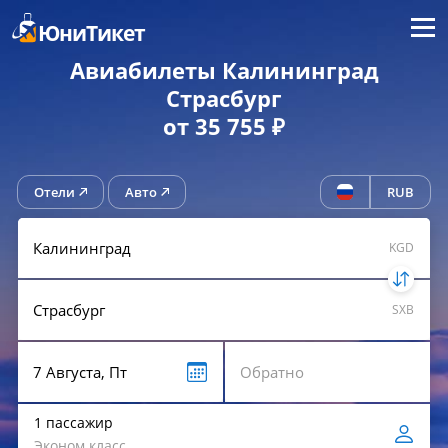
Меню
ЮниТикет
Авиабилеты Калининград
Страсбург
от 35 755 ₽
Отели
Авто
RUB
KGD
SXB
1 пассажир
Эконом класс