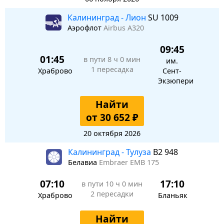
Калининград - Лион
SU 1009
Аэрофлот
Airbus A320
09:45
01:45
в пути
8 ч 0 мин
им.
1 пересадка
Храброво
Сент-
Экзюпери
Найти
от 30 652 ₽
20 октября 2026
Калининград - Тулуза
B2 948
Белавиа
Embraer EMB 175
07:10
17:10
в пути
10 ч 0 мин
2 пересадки
Храброво
Бланьяк
Найти