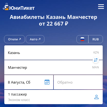
Меню
ЮниТикет
Авиабилеты Казань Манчестер
от 22 667 ₽
Отели
Авто
RUB
KZN
MAN
1 пассажир
Эконом класс