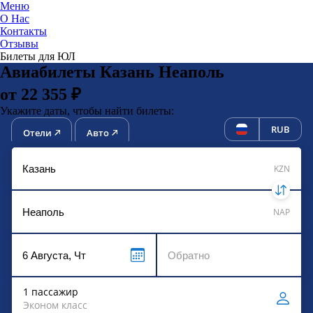
Меню
О Нас
Контакты
ЮниТи
Отзывы
Билеты для ЮЛ
Авиабилеты Казань Неаполь
от 22 355 ₽
Укажите даты, чтобы найти билеты:
RUB
Отели
Авто
KZN
NAP
1 пассажир
Эконом класс