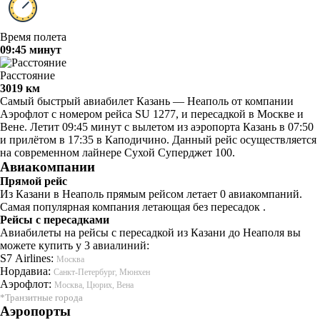
Время полета
09:45 минут
Расстояние
3019 км
Самый быстрый авиабилет Казань — Неаполь от компании
Аэрофлот с номером рейса SU 1277, и пересадкой в Москве и
Вене. Летит 09:45 минут с вылетом из аэропорта Казань в 07:50
и прилётом в 17:35 в Каподичино. Данный рейс осуществляется
на современном лайнере Сухой Суперджет 100.
Авиакомпании
Прямой рейс
Из Казани в Неаполь прямым рейсом летает 0 авиакомпаний.
Самая популярная компания летающая без пересадок .
Рейсы с пересадками
Авиабилеты на рейсы с пересадкой из Казани до Неаполя вы
можете купить у 3 авиалиний:
S7 Airlines:
Москва
Нордавиа:
Санкт-Петербург, Мюнхен
Аэрофлот:
Москва, Цюрих, Вена
*Транзитные города
Аэропорты