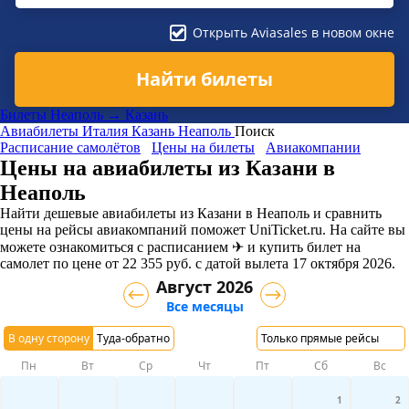
Открыть Aviasales в новом окне
Найти билеты
Билеты Неаполь → Казань
Авиабилеты
Италия
Казань
Неаполь
Поиск
Расписание самолётов
Цены на билеты
Авиакомпании
Цены на авиабилеты из Казани в
Неаполь
Найти дешевые авиабилеты из Казани в Неаполь и сравнить
цены на рейсы авиакомпаний поможет UniTicket.ru. На сайте вы
можете ознакомиться с расписанием ✈ и купить билет на
самолет
по цене
от
22 355
руб.
с датой вылета 17 октября 2026.
Август 2026
Все месяцы
В одну сторону
Туда-обратно
Только прямые рейсы
Пн
Вт
Ср
Чт
Пт
Сб
Вс
1
2