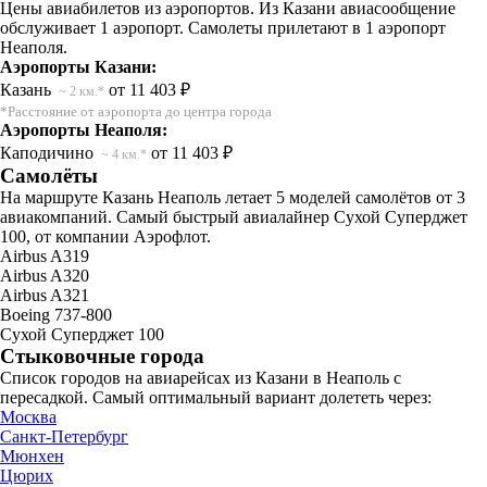
Цены авиабилетов из аэропортов. Из Казани авиасообщение
обслуживает 1 аэропорт. Самолеты прилетают в 1 аэропорт
Неаполя.
Аэропорты Казани:
Казань
от 11 403 ₽
~ 2 км.*
*Расстояние от аэропорта до центра города
Аэропорты Неаполя:
Каподичино
от 11 403 ₽
~ 4 км.*
Самолёты
На маршруте Казань Неаполь летает 5 моделей самолётов от 3
авиакомпаний. Самый быстрый авиалайнер Сухой Суперджет
100, от компании Аэрофлот.
Airbus A319
Airbus A320
Airbus A321
Boeing 737-800
Сухой Суперджет 100
Стыковочные города
Список городов на авиарейсах из Казани в Неаполь с
пересадкой. Самый оптимальный вариант долететь через:
Москва
Санкт-Петербург
Мюнхен
Цюрих