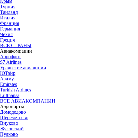
Крым
Турция
Таиланд
Италия
Франция
Германия
Чехия
Греция
ВСЕ СТРАНЫ
Авиакомпании
Аэрофлот
S7 Airlines
Уральские авиалинии
ЮТэйр
Азимут
Emirates
Turkish Airlines
Lufthansa
ВСЕ АВИАКОМПАНИИ
Аэропорты
Домодедово
Шереметьево
Внуково
Жуковский
Пулково