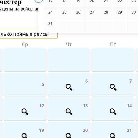
честер
17
18
19
20
21
22
23
цены на рейсы авиакомпаний поможет UniTicket.ru. На сайте вы
24
25
26
27
28
29
30
31
олько прямые рейсы
Ср
Чт
Пт
6
7
5
12
13
14
19
20
21