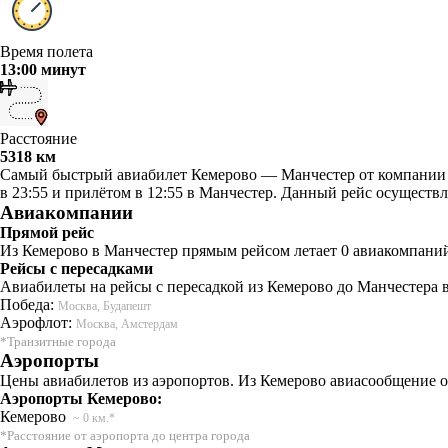
Время полета
13:00 минут
Расстояние
5318 км
Самый быстрый авиабилет Кемерово — Манчестер от компании Аэ
в 23:55 и прилётом в 12:55 в Манчестер. Данный рейс осуществл
Авиакомпании
Прямой рейс
Из Кемерово в Манчестер прямым рейсом летает 0 авиакомпаний
Рейсы с пересадками
Авиабилеты на рейсы с пересадкой из Кемерово до Манчестера 
Победа:
Москва, Будапешт
Аэрофлот:
Москва, Амстердам
*Транзитные города
Аэропорты
Цены авиабилетов из аэропортов. Из Кемерово авиасообщение о
Аэропорты Кемерово:
Кемерово
~ 0 км.*
*Расстояние от аэропорта до центра города