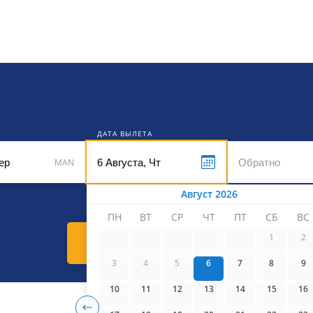
кет
ДАТА ВЫЛЕТА
MAN
Август 2026
ПН
ВТ
СР
ЧТ
ПТ
СБ
ВС
1
2
Найти билеты
3
4
5
6
7
8
9
10
11
12
13
14
15
16