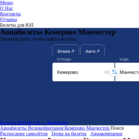
Меню
О Нас
Контакты
ЮниТи
Отзывы
Билеты для ЮЛ
Авиабилеты Кемерово Манчестер
Укажите даты, чтобы найти билеты:
Отели
Авто
ОТКУДА
КУДА
KEJ
Билеты Манчестер → Кемерово
Авиабилеты
Великобритания
Кемерово
Манчестер
Поиск
Расписание самолётов
Цены на билеты
Авиакомпании