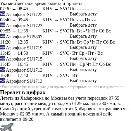
Указано местное время вылета и прилета.
07:30
→
08:45
KHV → SVO
Пн
-
-
-
-
-
-
Выбрать дату
Аэрофлот
SU1725
08:40
→
09:45
KHV → SVO
Пн
-
-
-
Пт
-
-
Выбрать дату
Аэрофлот
SU1723
09:55
→
11:35
KHV → SVO
Пн
Вт
-
Чт
Пт
Сб
Вс
Выбрать дату
Аэрофлот
SU5807
11:20
→
12:35
KHV → SVO
Пн
Вт
Ср
Чт
Пт
Сб
Вс
Выбрать дату
Аэрофлот
SU1719
13:45
→
14:50
KHV → SVO
-
Вт
Ср
-
Пт
-
Вс
Выбрать дату
Аэрофлот
SU1715
15:45
→
16:45
KHV → SVO
Пн
-
Ср
Чт
Пт
Сб
Вс
Выбрать дату
Аэрофлот
SU1713
16:40
→
17:40
KHV → SVO
-
Вт
-
-
-
-
-
Выбрать дату
Аэрофлот
SU1713
*Расписание указано только для прямых регулярных рейсов и лоукостеров.
Перелет в цифрах
Лететь из Хабаровска до Москвы без учета пересадок 07:55
минут, расстояние между городами 6129 км. или 3807 миль.
Самый ранний утренний самолет из Хабаровска отправляется в
Москву в 02:05 минут. А самый поздний вечерний рейс
вылетает в 09:20.