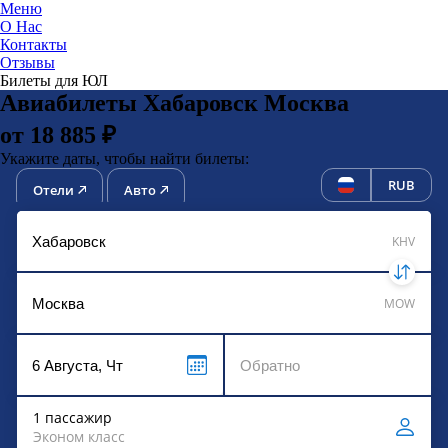
Меню
О Нас
Контакты
ЮниТи
Отзывы
Билеты для ЮЛ
Авиабилеты Хабаровск Москва
от 18 885 ₽
Укажите даты, чтобы найти билеты:
RUB
Отели
Авто
KHV
MOW
1 пассажир
Эконом класс