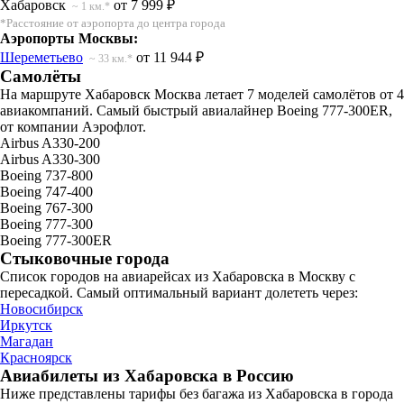
Хабаровск
от 7 999 ₽
~ 1 км.*
*Расстояние от аэропорта до центра города
Аэропорты Москвы:
Шереметьево
от 11 944 ₽
~ 33 км.*
Самолёты
На маршруте Хабаровск Москва летает 7 моделей самолётов от 4
авиакомпаний. Самый быстрый авиалайнер Boeing 777-300ER,
от компании Аэрофлот.
Airbus A330-200
Airbus A330-300
Boeing 737-800
Boeing 747-400
Boeing 767-300
Boeing 777-300
Boeing 777-300ER
Стыковочные города
Список городов на авиарейсах из Хабаровска в Москву с
пересадкой. Самый оптимальный вариант долететь через:
Новосибирск
Иркутск
Магадан
Красноярск
Авиабилеты из Хабаровска в Россию
Ниже представлены тарифы без багажа из Хабаровска в города