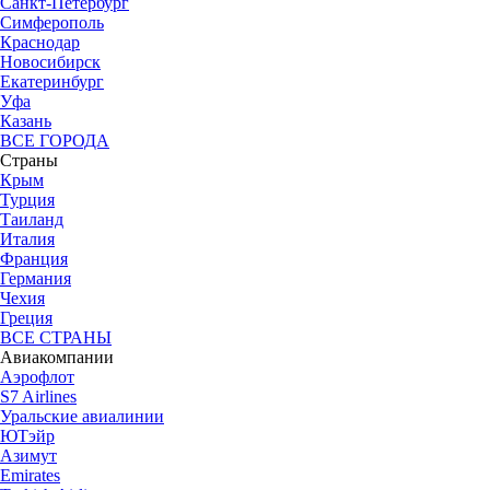
Санкт-Петербург
Симферополь
Краснодар
Новосибирск
Екатеринбург
Уфа
Казань
ВСЕ ГОРОДА
Страны
Крым
Турция
Таиланд
Италия
Франция
Германия
Чехия
Греция
ВСЕ СТРАНЫ
Авиакомпании
Аэрофлот
S7 Airlines
Уральские авиалинии
ЮТэйр
Азимут
Emirates