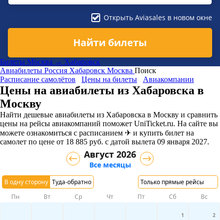
Открыть Aviasales в новом окне
Найти билеты
Билеты Москва → Хабаровск
Авиабилеты
Россия
Хабаровск
Москва
Поиск
Расписание самолётов
Цены на билеты
Авиакомпании
Цены на авиабилеты из Хабаровска в
Москву
Найти дешевые авиабилеты из Хабаровска в Москву и сравнить
цены на рейсы авиакомпаний поможет UniTicket.ru. На сайте вы
можете ознакомиться с расписанием ✈ и купить билет на
самолет
по цене
от
18 885
руб.
с датой вылета 09 января 2027.
Август 2026
Все месяцы
В одну сторону
Туда-обратно
Только прямые рейсы
Пн
Вт
Ср
Чт
Пт
Сб
Вс
1
2