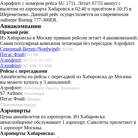
Аэрофлот с номером рейса SU 1711. Летит 07:55 минут с
вылетом из аэропорта Хабаровск в 02:40 и прилётом в 10:35 в
Шереметьево. Данный рейс осуществляется на современном
лайнере Boeing 777-300ER.
Авиакомпании
Прямой рейс
Из Хабаровска в Москву прямым рейсом летает 4 авиакомпаний.
Самая популярная компания летающая без пересадок Аэрофлот.
Северный Ветер (Nordwind)
:
N4 306
Пегас Флай
:
EO 306
Аэрофлот
:
SU 1711, SU 1713
Аэрофлот
:
SU 6288, SU 6298
Рейсы с пересадками
Авиабилеты на рейсы с пересадкой из Хабаровска до Москвы
вы можете купить у 3 авиалиний:
Аэрофлот:
Новосибирск, Иркутск, Красноярск
S7 Airlines:
Новосибирск
Пегас Флай:
Магадан
*Транзитные города
Аэропорты
Цены авиабилетов из аэропортов. Из Хабаровска
авиасообщение обслуживает 1 аэропорт. Самолеты прилетают в
1 аэропорт Москвы.
Аэропорты Хабаровска: