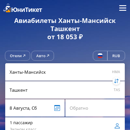
Меню
ЮниТикет
Авиабилеты Ханты-Мансийск
Ташкент
от 18 053 ₽
Отели
Авто
RUB
HMA
TAS
1 пассажир
Эконом класс