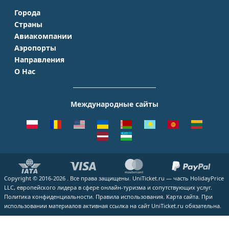
Города
Страны
Москва
Авиакомпании
Крым
Санкт-Петербург
Аэропорты
Аэрофлот
Турция
Симферополь
Направления
Домодедово
S7 Airlines
Таиланд
Краснодар
О Нас
Москва - Сочи
Шереметьево
Уральские авиалинии
Италия
Новосибирск
О Компании
Москва - Симферополь
Внуково
ЮТэйр
Франция
Екатеринбург
Контакты
Москва - Ереван
Жуковский
Международные сайты
Азимут
Германия
Уфа
Способы оплаты
Москва - Краснодар
Пулково
Emirates
Чехия
Казань
Помощь
Москва - Калининград
Кольцово
Turkish Airlines
Греция
ВСЕ ГОРОДА
Отзывы
Москва - Душанбе
Пашковский
Lufthansa
ВСЕ СТРАНЫ
Наши партнеры
Москва - Екатеринбург
Курумоч
ВСЕ АВИАКОМПАНИИ
Вакансии
Москва - Махачкала
ВСЕ АЭРОПОРТЫ
Copyright © 2016-2026 . Все права защищены. UniTicket.ru — часть HolidayPrice
Блог
ВСЕ НАПРАВЛЕНИЯ
LLC, европейского лидера в сфере онлайн-туризма и сопутствующих услуг.
Как купить билет
Политика конфиденциальности.
Правила использования.
Карта сайта.
При
использовании материалов активная ссылка на сайт UniTicket.ru обязательна.