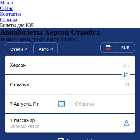
Меню
О Нас
Контакты
ЮниТи
Отзывы
Билеты для ЮЛ
Авиабилеты Херсон Стамбул
Укажите даты, чтобы найти билеты:
RUB
Отели
Авто
KHE
IST
1 пассажир
Эконом класс