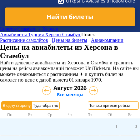
Открыть Aviasales в новом окне
Найти билеты
Билеты Стамбул → Херсон
Авиабилеты
Турция
Херсон
Стамбул
Поиск
Расписание самолётов
Цены на билеты
Авиакомпании
Цены на авиабилеты из Херсона в
Стамбул
Найти дешевые авиабилеты из Херсона в Стамбул и сравнить
цены на рейсы авиакомпаний поможет UniTicket.ru. На сайте вы
можете ознакомиться с расписанием ✈ и купить билет на
самолет
по цене с датой вылета 01 января 1970.
Август 2026
Все месяцы
В одну сторону
Туда-обратно
Только прямые рейсы
Пн
Вт
Ср
Чт
Пт
Сб
Вс
1
2