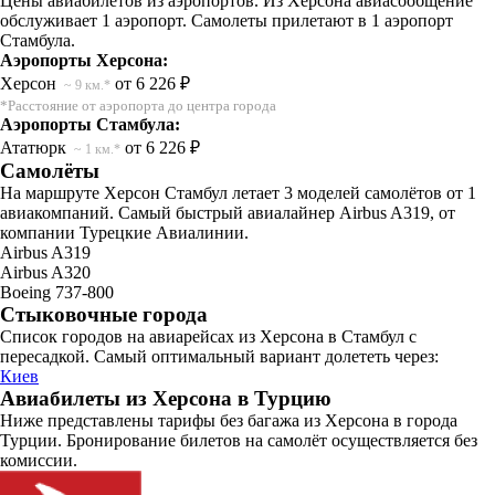
Цены авиабилетов из аэропортов. Из Херсона авиасообщение
обслуживает 1 аэропорт. Самолеты прилетают в 1 аэропорт
Стамбула.
Аэропорты Херсона:
Херсон
от 6 226 ₽
~ 9 км.*
*Расстояние от аэропорта до центра города
Аэропорты Стамбула:
Ататюрк
от 6 226 ₽
~ 1 км.*
Самолёты
На маршруте Херсон Стамбул летает 3 моделей самолётов от 1
авиакомпаний. Самый быстрый авиалайнер Airbus A319, от
компании Турецкие Авиалинии.
Airbus A319
Airbus A320
Boeing 737-800
Стыковочные города
Список городов на авиарейсах из Херсона в Стамбул с
пересадкой. Самый оптимальный вариант долететь через:
Киев
Авиабилеты из Херсона в Турцию
Ниже представлены тарифы без багажа из Херсона в города
Турции. Бронирование билетов на самолёт осуществляется без
комиссии.