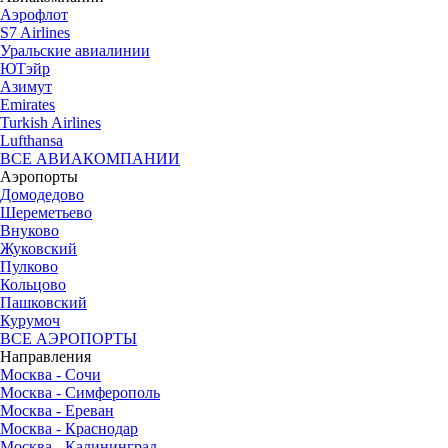
Аэрофлот
S7 Airlines
Уральские авиалинии
ЮТэйр
Азимут
Emirates
Turkish Airlines
Lufthansa
ВСЕ АВИАКОМПАНИИ
Аэропорты
Домодедово
Шереметьево
Внуково
Жуковский
Пулково
Кольцово
Пашковский
Курумоч
ВСЕ АЭРОПОРТЫ
Направления
Москва - Сочи
Москва - Симферополь
Москва - Ереван
Москва - Краснодар
Москва - Калининград