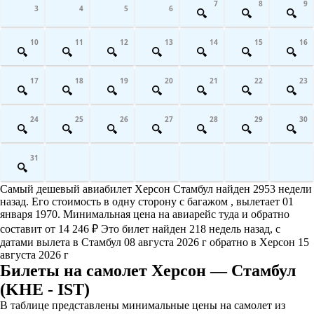
7
8
9
3
4
5
6
10
11
12
13
14
15
16
17
18
19
20
21
22
23
24
25
26
27
28
29
30
31
Самый дешевый авиабилет Херсон Стамбул найден 2953 недели
назад. Его стоимость в одну сторону с багажом , вылетает 01
января 1970. Минимальная цена на авиарейс туда и обратно
составит от 14 246 ₽ Это билет найден 218 недель назад, с
датами вылета в Стамбул 08 августа 2026 г обратно в Херсон 15
августа 2026 г
Билеты на самолет Херсон — Стамбул
(KHE - IST)
В таблице представлены минимальные цены на самолет из