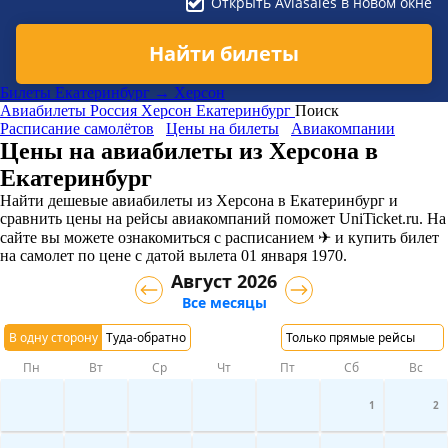
Открыть Aviasales в новом окне
Найти билеты
Билеты Екатеринбург → Херсон
Авиабилеты
Россия
Херсон
Екатеринбург
Поиск
Расписание самолётов
Цены на билеты
Авиакомпании
Цены на авиабилеты из Херсона в
Екатеринбург
Найти дешевые авиабилеты из Херсона в Екатеринбург и
сравнить цены на рейсы авиакомпаний поможет UniTicket.ru. На
сайте вы можете ознакомиться с расписанием ✈ и купить билет
на самолет
по цене с датой вылета 01 января 1970.
Август 2026
Все месяцы
В одну сторону
Туда-обратно
Только прямые рейсы
Пн
Вт
Ср
Чт
Пт
Сб
Вс
1
2