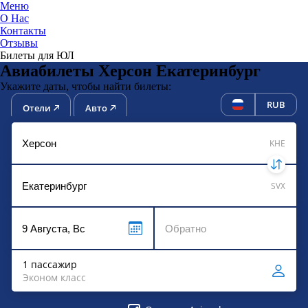
Меню
О Нас
Контакты
ЮниТи
Отзывы
Билеты для ЮЛ
Авиабилеты Херсон Екатеринбург
Укажите даты, чтобы найти билеты:
RUB
Отели
Авто
KHE
SVX
1 пассажир
Эконом класс