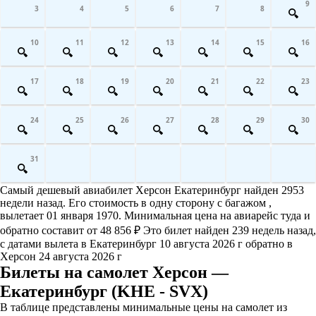
9
3
4
5
6
7
8
10
11
12
13
14
15
16
17
18
19
20
21
22
23
24
25
26
27
28
29
30
31
Самый дешевый авиабилет Херсон Екатеринбург найден 2953
недели назад. Его стоимость в одну сторону с багажом ,
вылетает 01 января 1970. Минимальная цена на авиарейс туда и
обратно составит от 48 856 ₽ Это билет найден 239 недель назад,
с датами вылета в Екатеринбург 10 августа 2026 г обратно в
Херсон 24 августа 2026 г
Билеты на самолет Херсон —
Екатеринбург (KHE - SVX)
В таблице представлены минимальные цены на самолет из