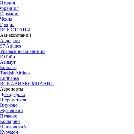
Италия
Франция
Германия
Чехия
Греция
ВСЕ СТРАНЫ
Авиакомпании
Аэрофлот
S7 Airlines
Уральские авиалинии
ЮТэйр
Азимут
Emirates
Turkish Airlines
Lufthansa
ВСЕ АВИАКОМПАНИИ
Аэропорты
Домодедово
Шереметьево
Внуково
Жуковский
Пулково
Кольцово
Пашковский
Курумоч