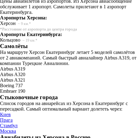
Цены авиабилетов из аэропортов. Из Херсона авиасообщение
обслуживает 1 аэропорт. Самолеты прилетают в 1 аэропорт
Екатеринбурга.
Аэропорты Херсона:
Херсон
~ 9 км.*
*Расстояние от аэропорта до центра города
Аэропорты Екатеринбурга:
Кольцово
~ 19 км.*
Самолёты
На маршруте Херсон Екатеринбург летает 5 моделей самолётов
от 2 авиакомпаний. Самый быстрый авиалайнер Airbus A319, от
компании Турецкие Авиалинии.
Airbus A319
Airbus A320
Airbus A321
Boeing 737
Embraer 190
Стыковочные города
Список городов на авиарейсах из Херсона в Екатеринбург с
пересадкой. Самый оптимальный вариант долететь через:
Киев
Прага
Стамбул
Москва
Авиабилеты из Херсона в Россию