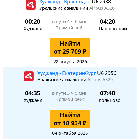
Худжанд - Краснодар
U6 2988
Уральские авиалинии
Airbus A320
00:20
04:20
в пути
4 ч 0 мин
Прямой рейс
Худжанд
Пашковский
Найти
от 25 709 ₽
28 августа 2026
Худжанд - Екатеринбург
U6 2956
Уральские авиалинии
Airbus A320
04:35
07:40
в пути
3 ч 5 мин
Прямой рейс
Худжанд
Кольцово
Найти
от 18 934 ₽
04 октября 2026