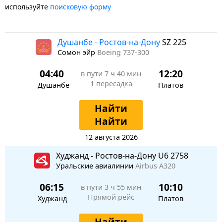
используйте
поисковую форму
Душанбе - Ростов-на-Дону
SZ 225
Сомон эйр
Boeing 737-300
04:40
12:20
в пути
7 ч 40 мин
1 пересадка
Душанбе
Платов
Найти
Найти
12 августа 2026
Худжанд - Ростов-на-Дону U6 2758
Уральские авиалинии
Airbus A320
06:15
10:10
в пути
3 ч 55 мин
Прямой рейс
Худжанд
Платов
Найти