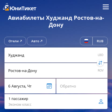
Меню
ЮниТикет
Авиабилеты Худжанд Ростов-на-
Дону
Отели
Авто
RUB
LBD
ROV
1 пассажир
Эконом класс