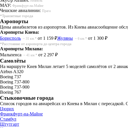
SkyUp Airlines:
Неаполь
МАУ:
Франкфурт-на-Майне
Чешские авиалинии:
Прага
*Транзитные города
Аэропорты
Цены авиабилетов из аэропортов. Из Киева авиасообщение обсл
Аэропорты Киева:
Борисполь
от 1 159 ₽
Жуляны
от 1 300 ₽
~ 31 км.*
~ 6 км.*
*Расстояние от аэропорта до центра города
Аэропорты Милана:
Мальпенса
от 2 297 ₽
~ 41 км.*
Самолёты
На маршруте Киев Милан летает 5 моделей самолётов от 2 авиак
Airbus A320
Boeing 737
Boeing 737-800
Boeing 737-900
Boeing 767
Стыковочные города
Список городов на авиарейсах из Киева в Милан с пересадкой. 
Цюрих
Франкфурт-на-Майне
Стамбул
Штутгарт