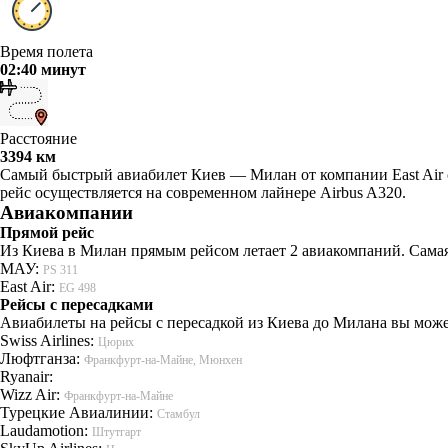
Время полета
02:40 минут
Расстояние
3394 км
Самый быстрый авиабилет Киев — Милан от компании East Air с
рейс осуществляется на современном лайнере Airbus A320.
Авиакомпании
Прямой рейс
Из Киева в Милан прямым рейсом летает 2 авиакомпаний. Сама
МАУ:
PS 311
East Air:
EG 498
Рейсы с пересадками
Авиабилеты на рейсы с пересадкой из Киева до Милана вы може
Swiss Airlines:
Цюрих
Люфтганза:
Франкфурт-на-Майне, Мюнхен
Ryanair:
Wizz Air:
Франкфурт-на-Майне
Турецкие Авиалинии:
Стамбул
Laudamotion:
Штутгарт