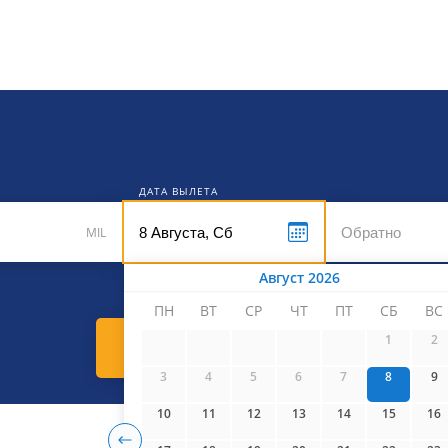
кет
ДАТА ВЫЛЕТА
MIL
Август 2026
ПН
ВТ
СР
ЧТ
ПТ
СБ
ВС
1
2
Найти билеты
3
4
5
6
7
8
9
10
11
12
13
14
15
16