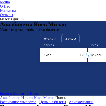
Меню
О Нас
Контакты
ЮниТи
Отзывы
Билеты для ЮЛ
Авиабилеты Киев Милан
Укажите даты, чтобы найти билеты:
Отели
Авто
ОТКУДА
КУДА
IEV
Билеты Милан → Киев
Авиабилеты
Италия
Киев
Милан
Поиск
Расписание самолётов
Цены на билеты
Авиакомпании