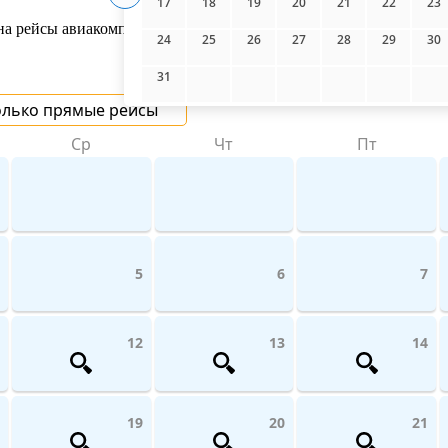
17
18
19
20
21
22
23
 рейсы авиакомпаний поможет UniTicket.ru. На сайте вы можете
24
25
26
27
28
29
30
31
олько прямые рейсы
Ср
Чт
Пт
5
6
7
12
13
14
19
20
21