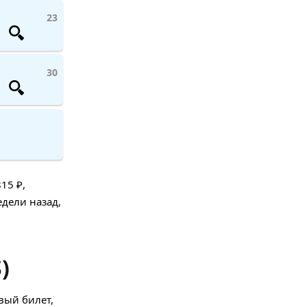
23
30
15 ₽,
едели назад,
)
вый билет,