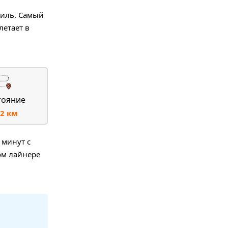
миль. Самый
летает в
тояние
2 км
 минут с
ом лайнере