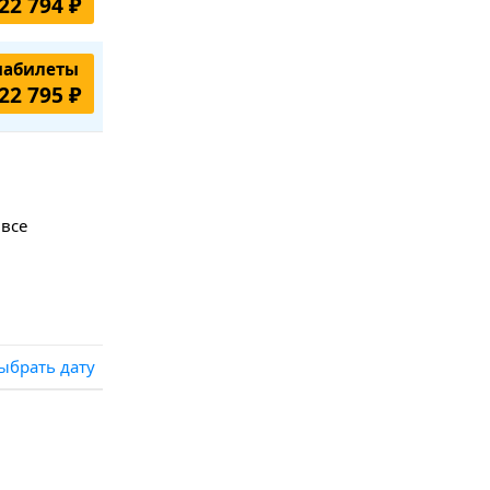
22 794 ₽
иабилеты
22 795 ₽
 все
ыбрать дату