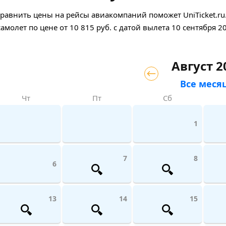
авнить цены на рейсы авиакомпаний поможет UniTicket.ru.
самолет
по цене
от
10 815
руб.
с датой вылета 10 сентября 2
Август 2
Все меся
Чт
Пт
Сб
1
7
8
6
13
14
15