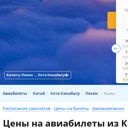
П
Н
1
23,0
1
23,0
2
16,6
3
Билеты Пекин → Кота-Кинабалу
16,6
Авиабилеты
Китай
Кота-Кинабалу
Пекин
Поиск
Расписание самолётов
Цены на билеты
Авиакомпании
Цены на авиабилеты из К