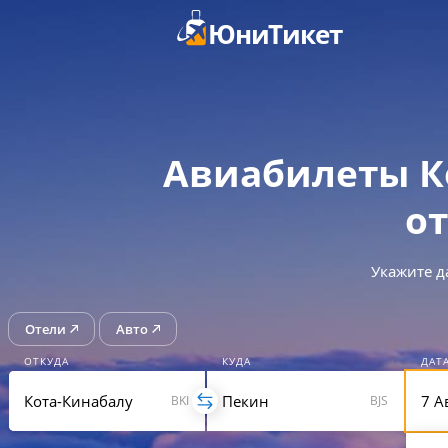
ЮниТикет
Авиабилеты К
от
Укажите д
Отели
Авто
ОТКУДА
КУДА
ДАТ
BKI
BJS