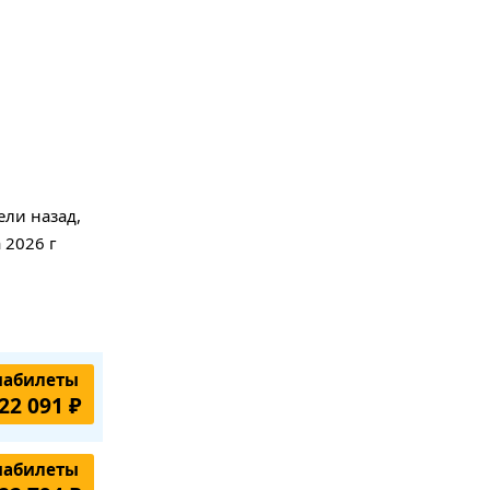
ели назад,
 2026 г
иабилеты
22 091 ₽
иабилеты