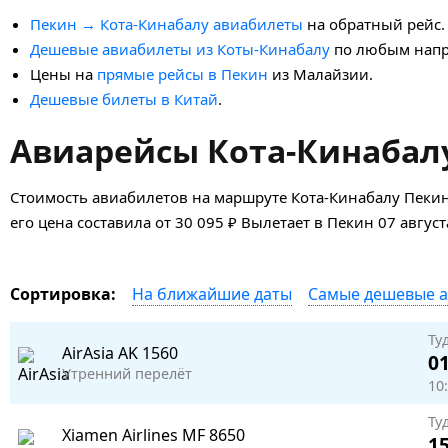
Пекин → Кота-Кинабалу авиабилеты
на обратный рейс.
Дешевые авиабилеты из Коты-Кинабалу
по любым напр
Цены на
прямые рейсы в Пекин
из Малайзии.
Дешевые билеты в Китай
.
Авиарейсы Кота-Кинабалу
Стоимость авиабилетов на маршруте Кота-Кинабалу Пекин
его цена составила от 30 095 ₽ Вылетает в Пекин 07 авгус
На ближайшие даты
Самые дешевые 
Сортировка:
Ту
AirAsia
AK 1560
01
Утренний перелёт
10
Ту
Xiamen Airlines
MF 8650
15