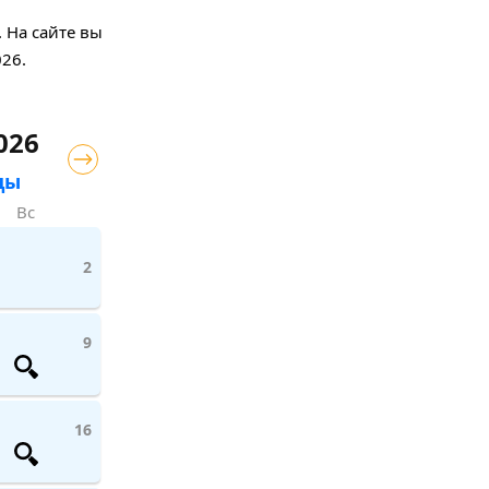
 На сайте вы
026.
026
цы
Вс
2
9
16