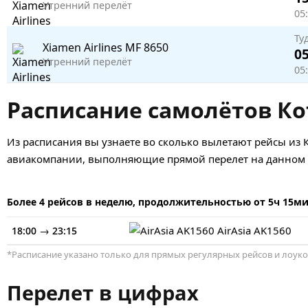
Утренний перелёт
05:
Ту
Xiamen Airlines
MF 8650
05
Утренний перелёт
05:
Расписание самолётов Ко
Из расписания вы узнаете во сколько вылетают рейсы из 
авиакомпании, выполняющие прямой перелет на данном н
Более 4 рейсов в неделю, продолжительностью от 5ч 15ми
→
AirAsia
AK1560
18:00
23:15
*Расписание указано только для прямых регулярных рейсов и лоуко
Перелет в цифрах