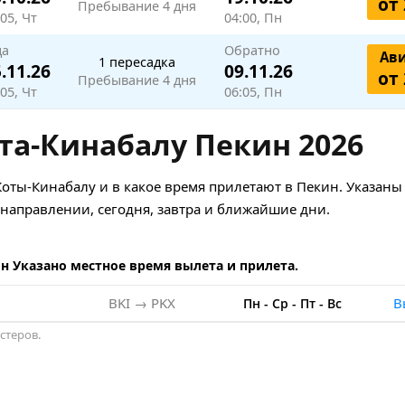
от 
Пребывание 4 дня
05, Чт
04:00, Пн
да
Обратно
Ав
1 пересадка
.11.26
09.11.26
от 
Пребывание 4 дня
05, Чт
06:05, Пн
та-Кинабалу Пекин 2026
Коты-Кинабалу и в какое время прилетают в Пекин. Указаны
аправлении, сегодня, завтра и ближайшие дни.
н Указано местное время вылета и прилета.
BKI → PKX
В
Пн
-
Ср
-
Пт
-
Вс
стеров.