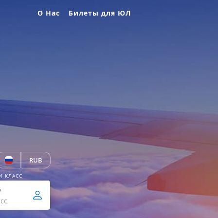
О Нас
Билеты для ЮЛ
RUB
И КЛАСС
р
сс