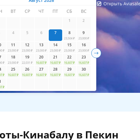
Август 2026
Открыть Aviasal
Н
ВТ
СР
ЧТ
ПТ
СБ
ВС
айти билеты
1
2
3
4
5
6
7
8
9
23,504 ₽
23,000 ₽
0
11
12
13
14
15
16
00 ₽
23,000 ₽
23,000 ₽
23,000 ₽
23,000 ₽
23,000 ₽
23,000 ₽
7
18
19
20
21
22
23
00 ₽
23,000 ₽
22,031 ₽
16,607 ₽
16,607 ₽
16,607 ₽
16,607 ₽
4
25
26
27
28
29
30
07 ₽
16,607 ₽
16,607 ₽
16,607 ₽
16,607 ₽
16,607 ₽
16,607 ₽
1
07 ₽
оты-Кинабалу в Пекин