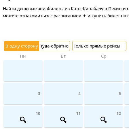
Найти дешевые авиабилеты из Коты-Кинабалу в Пекин и ср
можете ознакомиться с расписанием ✈ и купить билет на 
В одну сторону
Туда-обратно
Только прямые рейсы
Пн
Вт
Ср
3
4
5
10
11
12