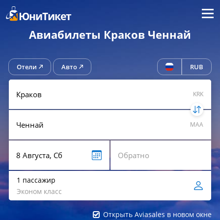
Меню
ЮниТикет
Авиабилеты Краков Ченнай
Отели
Авто
RUB
KRK
MAA
1 пассажир
Эконом класс
Открыть Aviasales в новом окне