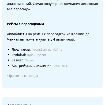
авиакомпаний. Самая популярная компания летающая
без пересадок .
Рейсы с пересадками
Авиабилеты на рейсы с пересадкой из Кракова до
Ченная вы можете купить у 4 авиалиний:
Люфтганза:
Франкфурт-на-Майне
Flydubai:
Дубай, Кувейт
EasyJet:
Париж
Австрийские авиалинии:
Вена, Доха
*Транзитные города