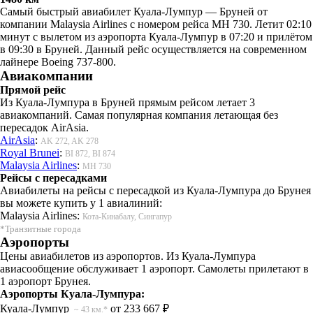
Самый быстрый авиабилет Куала-Лумпур — Бруней от
компании Malaysia Airlines с номером рейса MH 730. Летит 02:10
минут с вылетом из аэропорта Куала-Лумпур в 07:20 и прилётом
в 09:30 в Бруней. Данный рейс осуществляется на современном
лайнере Boeing 737-800.
Авиакомпании
Прямой рейс
Из Куала-Лумпура в Бруней прямым рейсом летает 3
авиакомпаний. Самая популярная компания летающая без
пересадок AirAsia.
AirAsia
:
AK 272, AK 278
Royal Brunei
:
BI 872, BI 874
Malaysia Airlines
:
MH 730
Рейсы с пересадками
Авиабилеты на рейсы с пересадкой из Куала-Лумпура до Брунея
вы можете купить у 1 авиалиний:
Malaysia Airlines:
Кота-Кинабалу, Сингапур
*Транзитные города
Аэропорты
Цены авиабилетов из аэропортов. Из Куала-Лумпура
авиасообщение обслуживает 1 аэропорт. Самолеты прилетают в
1 аэропорт Брунея.
Аэропорты Куала-Лумпура:
Куала-Лумпур
от 233 667 ₽
~ 43 км.*