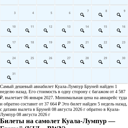
7
8
9
3
4
5
6
10
11
12
13
14
15
16
17
18
19
20
21
22
23
24
25
26
27
28
29
30
31
Самый дешевый авиабилет Куала-Лумпур Бруней найден 1
неделю назад. Его стоимость в одну сторону с багажом от 4 587
₽, вылетает 06 января 2027. Минимальная цена на авиарейс туда
и обратно составит от 37 664 ₽ Это билет найден 5 недель назад,
с датами вылета в Бруней 08 августа 2026 г обратно в Куала-
Лумпур 08 августа 2026 г
Билеты на самолет Куала-Лумпур —