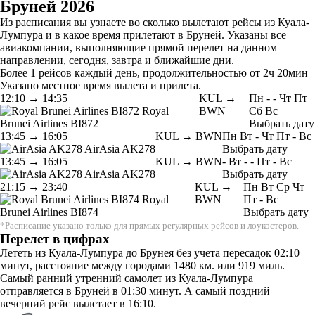
Бруней 2026
Из расписания вы узнаете во сколько вылетают рейсы из Куала-
Лумпура и в какое время прилетают в Бруней. Указаны все
авиакомпании, выполняющие прямой перелет на данном
направлении, сегодня, завтра и ближайшие дни.
Более 1 рейсов каждый день, продолжительностью от 2ч 20мин
Указано местное время вылета и прилета.
12:10
→
14:35
KUL →
Пн
-
-
Чт
Пт
Royal
BWN
Сб
Вс
Brunei Airlines
BI872
Выбрать дату
13:45
→
16:05
KUL → BWN
Пн
Вт
-
Чт
Пт
-
Вс
AirAsia
AK278
Выбрать дату
13:45
→
16:05
KUL → BWN
-
Вт
-
-
Пт
-
Вс
AirAsia
AK278
Выбрать дату
21:15
→
23:40
KUL →
Пн
Вт
Ср
Чт
Royal
BWN
Пт
-
Вс
Brunei Airlines
BI874
Выбрать дату
*Расписание указано только для прямых регулярных рейсов и лоукостеров.
Перелет в цифрах
Лететь из Куала-Лумпура до Брунея без учета пересадок 02:10
минут, расстояние между городами 1480 км. или 919 миль.
Самый ранний утренний самолет из Куала-Лумпура
отправляется в Бруней в 01:30 минут. А самый поздний
вечерний рейс вылетает в 16:10.