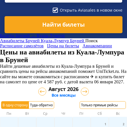
Открыть Aviasales в новом окне
Найти билеты
Билеты Бруней → Куала-Лумпур
Авиабилеты
Бруней
Куала-Лумпур
Бруней
Поиск
Расписание самолётов
Цены на билеты
Авиакомпании
Цены на авиабилеты из Куала-Лумпура
в Бруней
Найти дешевые авиабилеты из Куала-Лумпура в Бруней и
сравнить цены на рейсы авиакомпаний поможет UniTicket.ru. На
сайте вы можете ознакомиться с расписанием ✈ и купить билет
на самолет
по цене
от
4 587
руб.
с датой вылета 06 января 2027.
Август 2026
Все месяцы
В одну сторону
Туда-обратно
Только прямые рейсы
Пн
Вт
Ср
Чт
Пт
Сб
Вс
1
2