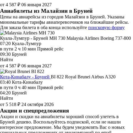
от 4 587 ₽
06 января 2027
Авиабилеты из Малайзии в Бруней
Цены на авиарейсы из городов Малайзии в Бруней. Указаны
минимальные тарифы авиаперевозчиков на ближайшие рейсы.
Для заказа билета в оба конца используйте
поисковую форму
Куала-Лумпур - Бруней MH 730
Malaysia Airlines
Boeing 737-800
07:20
Куала-Лумпур
в пути
2 ч 10 мин
Прямой рейс
09:30
Бруней
Найти
от 4 587 ₽
06 января 2027
Кота-Кинабалу - Бруней
BI 822
Royal Brunei
Airbus A320
03:40
Кота-Кинабалу
в пути
0 ч 40 мин
Прямой рейс
04:20
Бруней
Найти
от 5 518 ₽
24 октября 2026
Акции и спецпредложения
Акции и скидки на авиабилеты хороший способ улететь в
Бруней дешево. Воспользуйтесь подпиской, если не нашли
интересное предложение. Мы будем уведомлять Вас о новых
специальных предложениях от авиакомпаний по email.