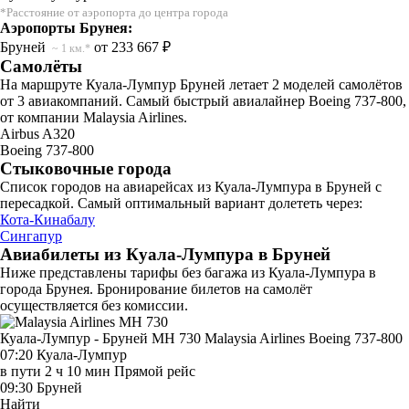
*Расстояние от аэропорта до центра города
Аэропорты Брунея:
Бруней
от 233 667 ₽
~ 1 км.*
Самолёты
На маршруте Куала-Лумпур Бруней летает 2 моделей самолётов
от 3 авиакомпаний. Самый быстрый авиалайнер Boeing 737-800,
от компании Malaysia Airlines.
Airbus A320
Boeing 737-800
Стыковочные города
Список городов на авиарейсах из Куала-Лумпура в Бруней с
пересадкой. Самый оптимальный вариант долететь через:
Кота-Кинабалу
Сингапур
Авиабилеты из Куала-Лумпура в Бруней
Ниже представлены тарифы без багажа из Куала-Лумпура в
города Брунея. Бронирование билетов на самолёт
осуществляется без комиссии.
Куала-Лумпур - Бруней MH 730
Malaysia Airlines
Boeing 737-800
07:20
Куала-Лумпур
в пути
2 ч 10 мин
Прямой рейс
09:30
Бруней
Найти