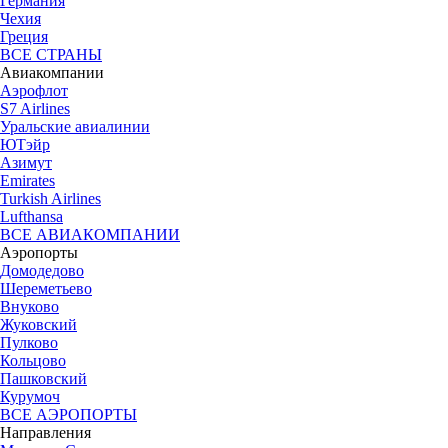
Германия
Чехия
Греция
ВСЕ СТРАНЫ
Авиакомпании
Аэрофлот
S7 Airlines
Уральские авиалинии
ЮТэйр
Азимут
Emirates
Turkish Airlines
Lufthansa
ВСЕ АВИАКОМПАНИИ
Аэропорты
Домодедово
Шереметьево
Внуково
Жуковский
Пулково
Кольцово
Пашковский
Курумоч
ВСЕ АЭРОПОРТЫ
Направления