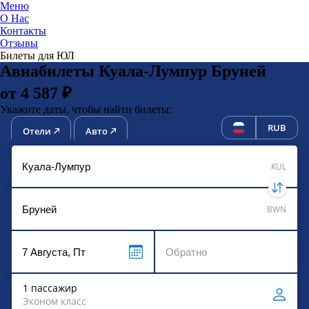
Меню
О Нас
Контакты
ЮниТи
Отзывы
Билеты для ЮЛ
Авиабилеты Куала-Лумпур Бруней
от 4 587 ₽
Укажите даты, чтобы найти билеты:
RUB
Отели
Авто
KUL
BWN
1 пассажир
Эконом класс