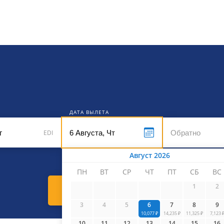
кет
ДАТА ВЫЛЕТА
EDI
Август 2026
ПН
ВТ
СР
ЧТ
ПТ
СБ
ВС
1
2
Найти билеты
3
4
5
6
7
8
9
10,077 ₽
14,235 ₽
11,325 ₽
7,123 
10
11
12
13
14
15
16