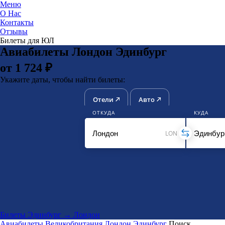
Меню
О Нас
Контакты
ЮниТи
Отзывы
Билеты для ЮЛ
Авиабилеты Лондон Эдинбург
от 1 724 ₽
Укажите даты, чтобы найти билеты:
Отели
Авто
ОТКУДА
КУДА
LON
Билеты Эдинбург → Лондон
Авиабилеты
Великобритания
Лондон
Эдинбург
Поиск