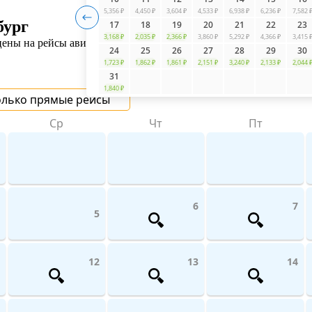
5,356 ₽
4,450 ₽
3,604 ₽
4,533 ₽
6,938 ₽
6,236 ₽
7,582 
бург
17
18
19
20
21
22
23
3,168 ₽
2,035 ₽
2,366 ₽
3,860 ₽
5,292 ₽
4,366 ₽
3,415 
ны на рейсы авиакомпаний поможет UniTicket.ru. На сайте вы м
24
25
26
27
28
29
30
1,723 ₽
1,862 ₽
1,861 ₽
2,151 ₽
3,240 ₽
2,133 ₽
2,044 
31
1,840 ₽
олько прямые рейсы
Ср
Чт
Пт
6
7
5
12
13
14