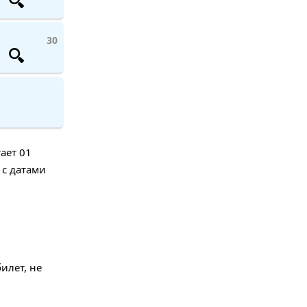
30
ает 01
 с датами
илет, не