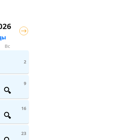
026
цы
Вс
2
9
16
23