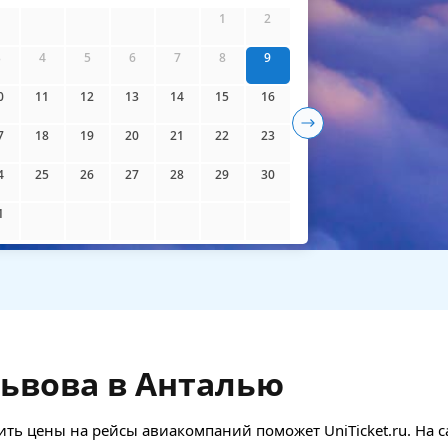
айти билеты
1
2
3
4
5
6
7
8
9
0
11
12
13
14
15
16
7
18
19
20
21
22
23
4
25
26
27
28
29
30
1
ьвова в Анталью
ть цены на рейсы авиакомпаний поможет UniTicket.ru. На с