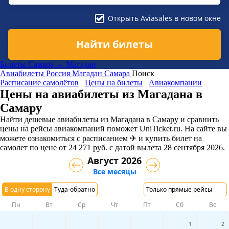
Открыть Aviasales в новом окне
Найти билеты
Билеты Самара → Магадан
Авиабилеты
Россия
Магадан
Самара
Поиск
Расписание самолётов
Цены на билеты
Авиакомпании
Цены на авиабилеты из Магадана в
Самару
Найти дешевые авиабилеты из Магадана в Самару и сравнить
цены на рейсы авиакомпаний поможет UniTicket.ru. На сайте вы
можете ознакомиться с расписанием ✈ и купить билет на
самолет
по цене
от
24 271
руб.
с датой вылета 28 сентября 2026.
Август 2026
Все месяцы
В одну сторону
Туда-обратно
Только прямые рейсы
Пн
Вт
Ср
Чт
Пт
Сб
Вс
1
2