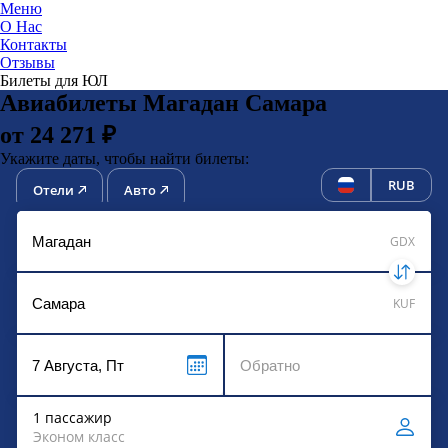
Меню
О Нас
Контакты
ЮниТи
Отзывы
Билеты для ЮЛ
Авиабилеты Магадан Самара
от 24 271 ₽
Укажите даты, чтобы найти билеты:
RUB
Отели
Авто
GDX
KUF
1 пассажир
Эконом класс